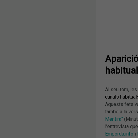
Aparició
habitua
Al seu torn, le
canals habitual
Aquests fets va
també a la vers
Mentira”
(Minut
l’entrevista que 
Empordà.info
i