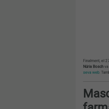
Finalment, el 2
Núria Bosch
va 
seva web
. Tam
Masca
farm