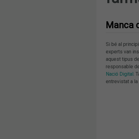
Manca d
Si bé al princip
experts van ins
aquest tipus d
responsable d
Nació Digital
. 
entrevistat a l