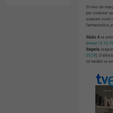
El mes de març
per conèixer qu
estaven vivint 
farmacèutics, p
Ràdio 4
va entr
(
minut 13:15-1
Bagaría
, respo
25:29
). D’altra
on també va rec