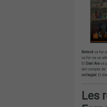
Betevé
va fer 
va fer-ne un alt
El
Diari Ara
va p
del compte de
col·legial
. El di
Les 