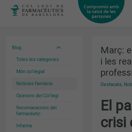
Vés
al
contingut
Març: e
Blog
i les re
Totes les categories
profess
Món col·legial
Notícies farmàcia
Destacats
,
Not
Opinions del Col·legi
El pa
Recomanacions del
farmacèutic
crisi
Infarma