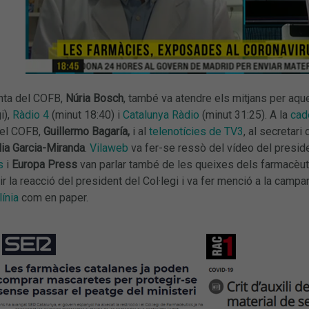
nta del COFB,
Núria Bosch
, també va atendre els mitjans per aqu
i),
Ràdio 4
(minut 18:40) i
Catalunya Ràdio
(minut 31:25). A la
cad
del COFB,
Guillermo Bagaría,
i al
telenotícies de TV3
, al secretari
ia Garcia-Miranda
.
Vilaweb
va fer-se ressò del vídeo del presid
s
i
Europa Press
van parlar també de les queixes dels farmacèut
ir la reacció del president del Col·legi i va fer menció a la ca
línia
com en paper.