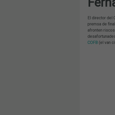
Fern
El director del
premsa de fina
afronten riscos
desafortunades
COFB
(el van c