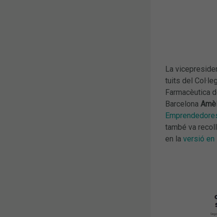
La vicepreside
tuits del Col·leg
Farmacèutica 
Barcelona
Amèl
Emprendedore
també va recoll
en la
versió en 