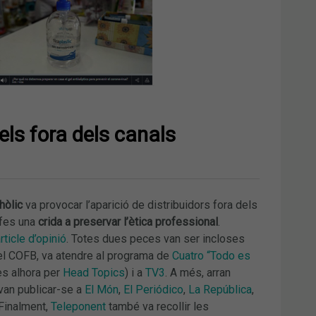
els fora dels canals
hòlic
va provocar l’aparició de distribuidors fora dels
 fes una
crida a preservar l’ètica professional
.
rticle d’opinió
. Totes dues peces van ser incloses
del COFB, va atendre al programa de
Cuatro “Todo es
es alhora per
Head Topics
) i a
TV3
. A més, arran
van publicar-se a
El Món
,
El Periódico
,
La República
,
 Finalment,
Teleponent
també va recollir les