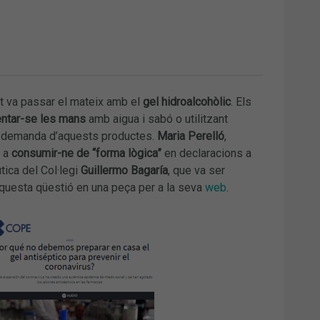
it va passar el mateix amb el
gel hidroalcohòlic
. Els
entar-se les mans
amb aigua i sabó o utilitzant
la demanda d’aquests productes.
Maria Perelló
,
a a
consumir-ne de “forma lògica”
en declaracions a
ica del Col·legi
Guillermo Bagaría
, que va ser
 aquesta qüestió en una peça per a la seva
web
.