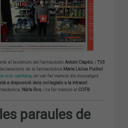
amb el testimoni del farmacèutic
Antoni Clapés
; i
TV3
 declaracions de la farmacèutica
Maria Lluïsa Puchol
.
a crisi sanitària
, on van fer menció als missatges
tà a disposició dels col·legiats a la intranet
armacèutica,
Núria Ros
, i va fer menció al
COFB
.
les paraules de