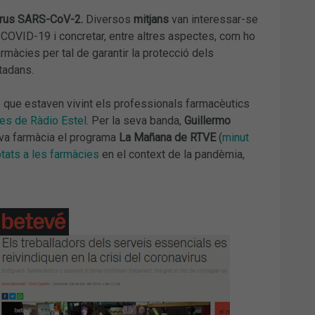
virus SARS-CoV-2.
Diversos
mitjans
van interessar-se
a COVID-19 i concretar, entre altres aspectes, com ho
màcies per tal de garantir la protecció dels
tadans.
ió que estaven vivint els professionals farmacèutics
es de Ràdio Estel
. Per la seva banda,
Guillermo
eva farmàcia el programa
La Mañana de RTVE
(
minut
tats a les farmàcies
en el context de la pandèmia,