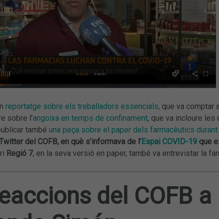
un
reportatge sobre els treballadors essencials
, que va comptar 
re sobre l’
angoixa en temps de confinament
, que va incloure les
ublicar també
una peça sobre el paper dels farmacèutics durant l
Twitter del COFB, en què s’informava de l’
Espai COVID-19
que es
ari
Regió 7
, en la seva versió en paper, també va entrevistar la f
reaccions del COFB a 