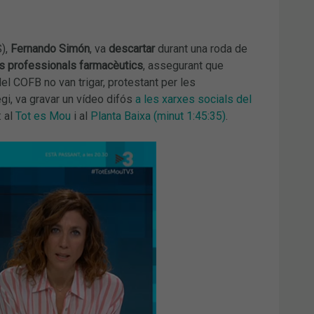
S),
Fernando Simón
, va
descartar
durant una roda de
ls professionals farmacèutics
, assegurant que
el COFB no van trigar, protestant per les
egi, va gravar un vídeo difós
a les xarxes socials del
 al
Tot es Mou
i al
Planta Baixa (minut 1:45:35)
.