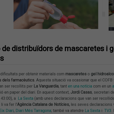
 de distribuïdors de mascaretes i g
ls
s dificultats per obtenir materials com
mascaretes
o
gel hidroalco
s dels farmacèutics
.
Aquesta situació va ocasionar que el COFB
n ser recollits per
La Vanguardia
, tant
en una notícia
com en un
a
ió en paper del diari. En aquest context,
Jordi Casas
, secretari 
 43:00), a
La Sexta
(amb unes declaracions que van ser recollid
li va fer l’
Agència Catalana de Notícies,
les seves declaracions 
Eix Diari
,
Diari Més Tarragona
; també va atendre
La Sexta
i
TV3
.