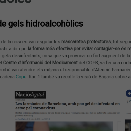
e gels hidroalcohòlics
i de la crisi es van esgotar les
mascaretes protectores
, tot segu
istir a dir que
la forma més efectiva per evitar contagiar-se és r
e gels desinfectants, cosa que va provocar un fort augment de 
el
Centre d’Informació del Medicament
del COFB, va fer una crid
També van atendre els mitjans el responsable d’Atenció Farmacèut
a cadena
Cope
. Rac 1 també va recollir la visió de Bagaría sobre