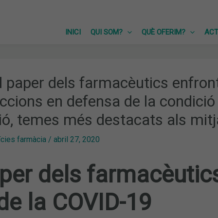
INICI
QUI SOM?
QUÈ OFERIM?
ACT
l paper dels farmacèutics enfront
accions en defensa de la condició 
ió, temes més destacats als mit
ícies farmàcia
/
abril 27, 2020
per dels farmacèutics
 de la COVID-19