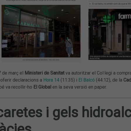
7 de març el
Ministeri de Sanitat
va autoritzar el Col·legi a comp
oferir declaracions a
Hora 14
(11:35) i
El Balcó
(44:12), de la
Cad
bé va recollir-ho
El Global
en la seva versió en paper.
retes i gels hidroalc
àcies