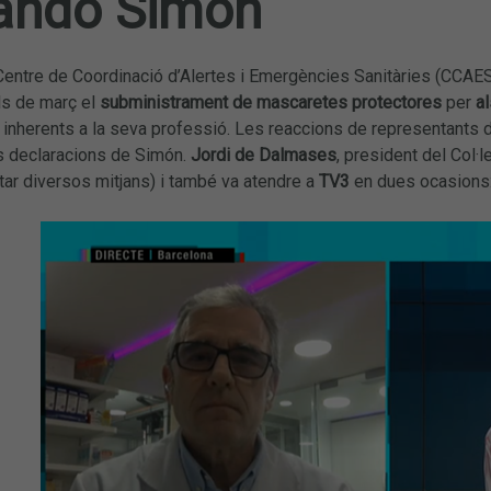
ando Simón
 Centre de Coordinació d’Alertes i Emergències Sanitàries (CCAE
ls de març el
subministrament de mascaretes protectores
per
a
 inherents a la seva professió. Les reaccions de representants d
 declaracions de Simón.
Jordi de Dalmases
, president del Col·l
itar diversos mitjans) i també va atendre a
TV3
en dues ocasions: