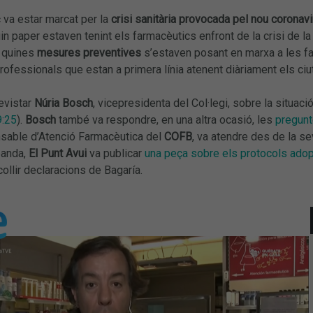
 va estar marcat per la
crisi sanitària provocada pel nou corona
in paper estaven tenint els farmacèutics enfront de la crisi de l
i quines
mesures preventives
s’estaven posant en marxa a les far
rofessionals que estan a primera línia atenent diàriament els ciu
evistar
Núria Bosch
, vicepresidenta del Col·legi, sobre la situac
9:25
).
Bosch
també va respondre, en una altra ocasió, les
pregunt
nsable d’Atenció Farmacèutica del
COFB
, va atendre des de la s
 banda,
El Punt Avui
va publicar
una peça sobre els protocols adop
ollir declaracions de Bagaría.