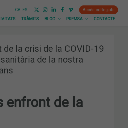
Accés col·legiats
CA
ES
IVITATS
TRÀMITS
BLOG
PREMSA
CONTACTE
 de la crisi de la COVID-19
sanitària de la nostra
jans
 enfront de la