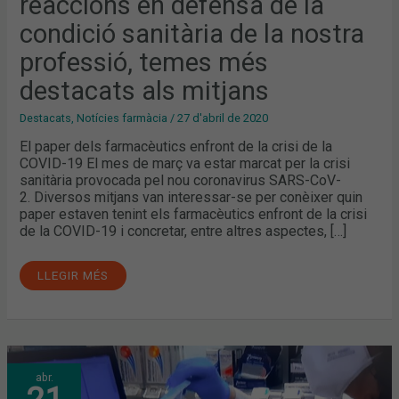
reaccions en defensa de la
EN
DEFENSA
DE
condició sanitària de la nostra
LA
CONDICIÓ
professió, temes més
SANITÀRIA
DE
LA
destacats als mitjans
NOSTRA
PROFESSIÓ,
TEMES
Destacats
,
Notícies farmàcia
/
27 d'abril de 2020
MÉS
DESTACATS
El paper dels farmacèutics enfront de la crisi de la
ALS
COVID-19 El mes de març va estar marcat per la crisi
MITJANS
sanitària provocada pel nou coronavirus SARS-CoV-
2. Diversos mitjans van interessar-se per conèixer quin
paper estaven tenint els farmacèutics enfront de la crisi
de la COVID-19 i concretar, entre altres aspectes, […]
LLEGIR MÉS
EL
abr.
CONSELL
DE