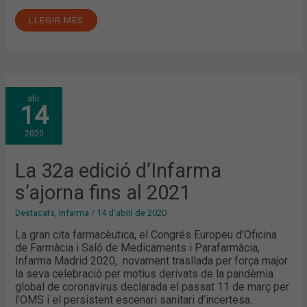
LLEGIR MÉS
LA
abr.
32A
14
EDICIÓ
D’INFARMA
S’AJORNA
2020
FINS
AL
2021
La 32a edició d’Infarma
s’ajorna fins al 2021
Destacats
,
Infarma
/
14 d'abril de 2020
La gran cita farmacèutica, el Congrés Europeu d’Oficina
de Farmàcia i Saló de Medicaments i Parafarmàcia,
Infarma Madrid 2020, novament trasllada per força major
la seva celebració per motius derivats de la pandèmia
global de coronavirus declarada el passat 11 de març per
l’OMS i el persistent escenari sanitari d’incertesa.