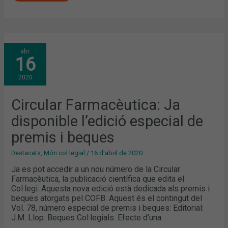
CIRCULAR
abr.
FARMACÈUTICA:
16
JA
DISPONIBLE
L’EDICIÓ
2020
ESPECIAL
DE
PREMIS
I
Circular Farmacèutica: Ja
BEQUES
disponible l’edició especial de
premis i beques
Destacats
,
Món col·legial
/
16 d'abril de 2020
Ja es pot accedir a un nou número de la Circular
Farmacèutica, la publicació científica que edita el
Col·legi. Aquesta nova edició està dedicada als premis i
beques atorgats pel COFB. Aquest és el contingut del
Vol. 78, número especial de premis i beques: Editorial:
J.M. Llop. Beques Col·legials: Efecte d’una