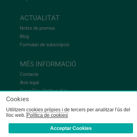
ACTUALITAT
Notes de premsa
Blog
Formulari de subscripció
MÉS INFORMACIÓ
Contacte
Avís legal
Canal Ètic i Política d’ús
Cookies
Utilitzem cookies pròpies i de tercers per analitzar l'ús del
lloc web.
Política de cookies
Acceptar Cookies