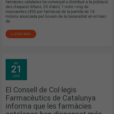
farmàcies catalanes ha començat a distribuir a la població
des d’aquest dilluns, 20 d’abril, 1 milió i mig de
mascaretes (450 per farmàcia) de la partida de 14
milions anunciada pel Govern de la Generalitat en el marc
de
LLEGIR MÉS
EL
abr.
CONSELL
21
DE
COL·LEGIS
FARMACÈUTICS
2020
DE
CATALUNYA
INFORMA
QUE
El Consell de Col·legis
LES
FARMÀCIES
Farmacèutics de Catalunya
CATALANES
HAN
DISPENSAT
informa que les farmàcies
MÉS
DE
700.000