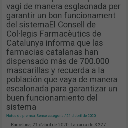
COL·LEGIS
vagi de manera esglaonada per
FARMACÈUTICS
DE
garantir un bon funcionament
CATALUNYA
INFORMA
QUE
del sistemaEl Consell de
LAS
FARMACIAS
Col·legis Farmacèutics de
CATALANAS
HAN
DISPENSADO
Catalunya informa que las
MÁS
DE
farmacias catalanas han
700.000
MASCARILLAS
dispensado más de 700.000
Y
RECUERDA
A
mascarillas y recuerda a la
LA
POBLACIÓN
población que vaya de manera
QUE
VAYA
DE
escalonada para garantizar un
MANERA
ESCALONADA
buen funcionamiento del
PARA
GARANTIZAR
UN
sistema
BUEN
FUNCIONAMIENTO
DEL
Notes de premsa
,
Sense categoria
/
21 d'abril de 2020
SISTEMA
Barcelona, 21 d’abril de 2020. La xarxa de 3.227