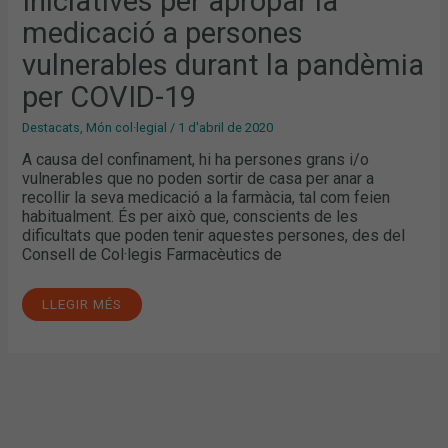
Iniciatives per apropar la
LA
PANDÈMIA
medicació a persones
PER
COVID-
19
vulnerables durant la pandèmia
per COVID-19
Destacats
,
Món col·legial
/
1 d'abril de 2020
A causa del confinament, hi ha persones grans i/o
vulnerables que no poden sortir de casa per anar a
recollir la seva medicació a la farmàcia, tal com feien
habitualment. És per això que, conscients de les
dificultats que poden tenir aquestes persones, des del
Consell de Col·legis Farmacèutics de
LLEGIR MÉS