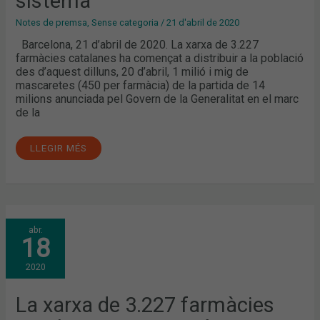
sistema
700.000
MASCARILLAS
Y
Notes de premsa
,
Sense categoria
/
21 d'abril de 2020
RECUERDA
A
Barcelona, 21 d’abril de 2020. La xarxa de 3.227
LA
farmàcies catalanes ha començat a distribuir a la població
POBLACIÓN
QUE
des d’aquest dilluns, 20 d’abril, 1 milió i mig de
VAYA
mascaretes (450 per farmàcia) de la partida de 14
DE
MANERA
milions anunciada pel Govern de la Generalitat en el marc
ESCALONADA
de la
PARA
GARANTIZAR
UN
BUEN
LLEGIR MÉS
FUNCIONAMIENTO
DEL
SISTEMA
LA
abr.
XARXA
18
DE
3.227
FARMÀCIES
2020
CATALANES
COMENÇARÀ
A
DISTRIBUIR
La xarxa de 3.227 farmàcies
1
MILIÓ