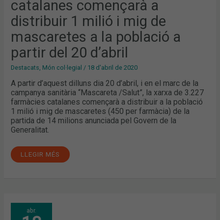
catalanes començarà a
I
MIG
DE
distribuir 1 milió i mig de
MASCARETES
A
mascaretes a la població a
LA
POBLACIÓ
A
partir del 20 d’abril
PARTIR
DEL
20
Destacats
,
Món col·legial
/
18 d'abril de 2020
D’ABRIL
A partir d’aquest dilluns dia 20 d’abril, i en el marc de la
campanya sanitària “Mascareta /Salut”, la xarxa de 3.227
farmàcies catalanes començarà a distribuir a la població
1 milió i mig de mascaretes (450 per farmàcia) de la
partida de 14 milions anunciada pel Govern de la
Generalitat.
LLEGIR MÉS
LA
abr.
XARXA
DE