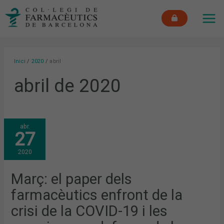
Vés
MAI
al
ME
contingut
Inici
2020
abril
abril de 2020
MARÇ:
abr.
EL
27
PAPER
DELS
FARMACÈUTICS
2020
ENFRONT
DE
LA
CRISI
Març: el paper dels
DE
LA
farmacèutics enfront de la
COVID-
19
I
crisi de la COVID-19 i les
LES
REACCIONS