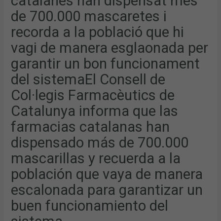
catalanes han dispensat més
MASCARETES
I
de 700.000 mascaretes i
RECORDA
A
recorda a la població que hi
LA
POBLACIÓ
QUE
vagi de manera esglaonada per
HI
VAGI
garantir un bon funcionament
DE
MANERA
del sistemaEl Consell de
ESGLAONADA
PER
GARANTIR
Col·legis Farmacèutics de
UN
BON
Catalunya informa que las
FUNCIONAMENT
DEL
SISTEMAEL
farmacias catalanas han
CONSELL
DE
dispensado más de 700.000
COL·LEGIS
FARMACÈUTICS
DE
mascarillas y recuerda a la
CATALUNYA
INFORMA
población que vaya de manera
QUE
LAS
FARMACIAS
escalonada para garantizar un
CATALANAS
HAN
buen funcionamiento del
DISPENSADO
MÁS
DE