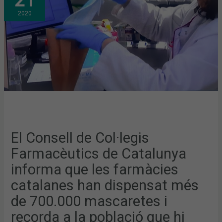
21
COL·LEGIS
FARMACÈUTICS
2020
DE
CATALUNYA
INFORMA
QUE
LES
FARMÀCIES
CATALANES
HAN
DISPENSAT
MÉS
DE
700.000
MASCARETES
I
RECORDA
A
LA
POBLACIÓ
QUE
El Consell de Col·legis
HI
VAGI
Farmacèutics de Catalunya
DE
MANERA
ESGLAONADA
informa que les farmàcies
PER
GARANTIR
catalanes han dispensat més
UN
BON
FUNCIONAMENT
de 700.000 mascaretes i
DEL
SISTEMAEL
recorda a la població que hi
CONSELL
DE