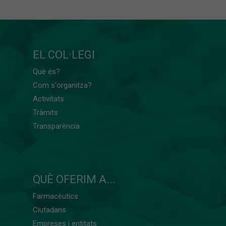
EL COL·LEGI
Què és?
Com s'organitza?
Activitats
Tràmits
Transparència
QUÈ OFERIM A...
Farmacèutics
Ciutadans
Empreses i entitats