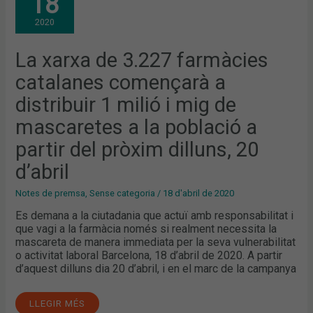
18
3.227
FARMÀCIES
2020
CATALANES
COMENÇARÀ
A
DISTRIBUIR
La xarxa de 3.227 farmàcies
1
MILIÓ
catalanes començarà a
I
MIG
DE
distribuir 1 milió i mig de
MASCARETES
A
mascaretes a la població a
LA
POBLACIÓ
A
partir del pròxim dilluns, 20
PARTIR
DEL
d’abril
PRÒXIM
DILLUNS,
20
Notes de premsa
,
Sense categoria
/
18 d'abril de 2020
D’ABRIL
Es demana a la ciutadania que actuï amb responsabilitat i
que vagi a la farmàcia només si realment necessita la
mascareta de manera immediata per la seva vulnerabilitat
o activitat laboral Barcelona, 18 d’abril de 2020. A partir
d’aquest dilluns dia 20 d’abril, i en el marc de la campanya
LLEGIR MÉS