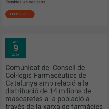
Reunides les tres parts
LLEGIR MÉS
COMUNICAT
abr.
DEL
9
CONSELL
DE
COL·LEGIS
2020
FARMACÈUTICS
DE
CATALUNYA
AMB
Comunicat del Consell de
RELACIÓ
A
Col·legis Farmacèutics de
LA
DISTRIBUCIÓ
DE
Catalunya amb relació a la
14
MILIONS
distribució de 14 milions de
DE
MASCARETES
A
mascaretes a la població a
LA
POBLACIÓ
través de la xarxa de farmàcies
A