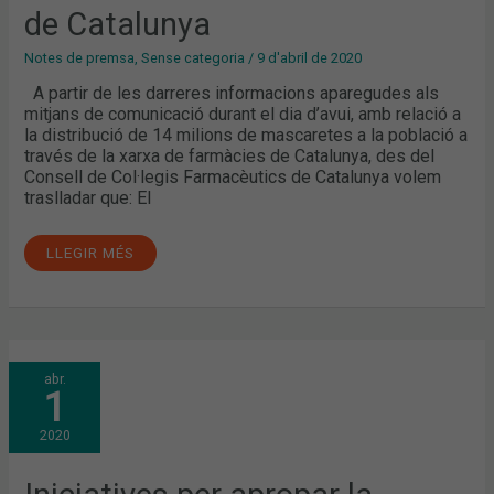
TRAVÉS
DE
de Catalunya
LA
XARXA
DE
Notes de premsa
,
Sense categoria
/
9 d'abril de 2020
FARMÀCIES
DE
A partir de les darreres informacions aparegudes als
CATALUNYA
mitjans de comunicació durant el dia d’avui, amb relació a
la distribució de 14 milions de mascaretes a la població a
través de la xarxa de farmàcies de Catalunya, des del
Consell de Col·legis Farmacèutics de Catalunya volem
traslladar que: El
LLEGIR MÉS
INICIATIVES
abr.
PER
1
APROPAR
LA
MEDICACIÓ
2020
A
PERSONES
VULNERABLES
DURANT