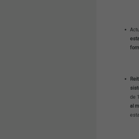
Act
esta
form
Reit
sis
de 
al m
esta