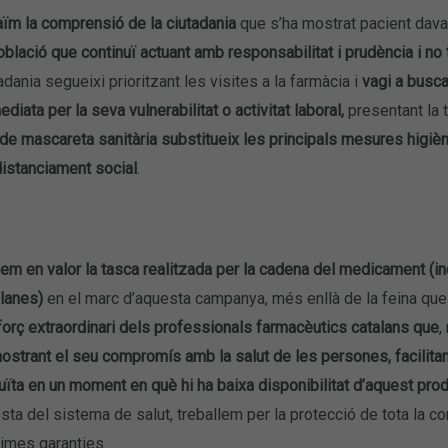
ïm la comprensió de la ciutadania
que s’ha mostrat pacient dava
oblació que continuï actuant amb responsabilitat i prudència i no
adania segueixi prioritzant les visites a la farmàcia i
vagi a busc
diata per la seva vulnerabilitat o activitat laboral,
presentant la t
 de mascareta sanitària substitueix les principals mesures higiè
istanciament social
.
m en valor la tasca realitzada per la cadena del medicament (indú
alanes)
en el marc d’aquesta campanya, més enllà de la feina que j
forç extraordinari dels professionals farmacèutics catalans que
,
strant el seu compromís amb la salut de les persones, facilitan
uïta en un moment en què hi ha baixa disponibilitat d’aquest pro
esta del sistema de salut, treballem per la protecció de tota la 
imes garanties.