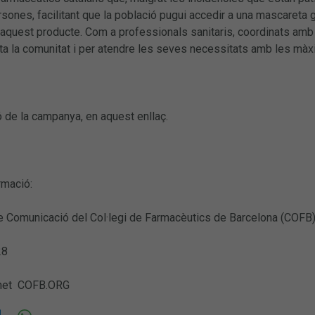
rsones, facilitant que la població pugui accedir a una mascareta 
d’aquest producte. Com a professionals sanitaris, coordinats amb 
ta la comunitat i per atendre les seves necessitats amb les màx
 de la campanya, en aquest enllaç.
rmació:
 Comunicació del Col·legi de Farmacèutics de Barcelona (COFB
28
net COFB.ORG