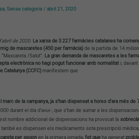
sa
,
Sense categoria
/
abril 21, 2020
’abril de 2020.
La xarxa de 3.227 farmàcies catalanes ha comença
i mig de mascaretes (450 per farmàcia)
de la partida de 14 milio
 “Mascareta /Salut”.
La gran demanda de mascaretes a les farmàc
pta electrònica no hagi pogut funcionar amb normalitat
i, davant
e Catalunya (CCFC)
manifestem que:
l marc de la campanya, ja s’han dispensat a hores d’ara més de
000 durant el dia d’avui-, que s’han de sumar a les dispensacions
est nombre addicional de dispensacions ha provocat la
sobrecàr
l també es dispensen els medicaments sota prescripció mèdica
careta per segon
en la primera jornada
, fet que
ha generat
proble