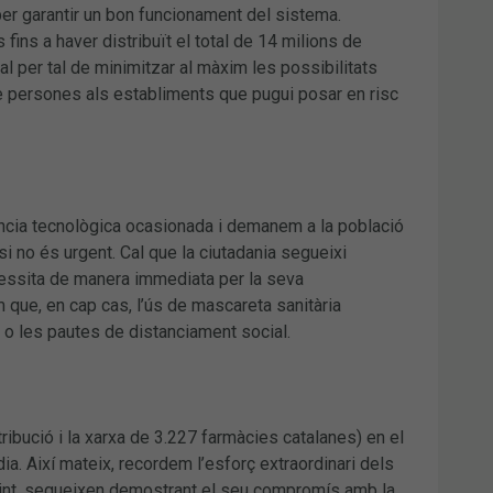
per garantir un bon funcionament del sistema.
ins a haver distribuït el total de 14 milions de
l per tal de minimitzar al màxim les possibilitats
a de persones als establiments que pugui posar en risc
ència tecnològica ocasionada i demanem a la població
si no és urgent. Cal que la ciutadania segueixi
ecessita de manera immediata per la seva
tim que, en cap cas, l’ús de mascareta sanitària
 o les pautes de distanciament social.
ribució i la xarxa de 3.227 farmàcies catalanes) en el
ia. Així mateix, recordem l’esforç extraordinari dels
tint, segueixen demostrant el seu compromís amb la