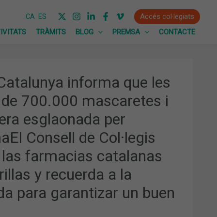
Accés col·legiats
CA
ES
IVITATS
TRÀMITS
BLOG
PREMSA
CONTACTE
 Catalunya informa que les
 de 700.000 mascaretes i
nera esglaonada per
aEl Consell de Col·legis
las farmacias catalanas
las y recuerda a la
a para garantizar un buen