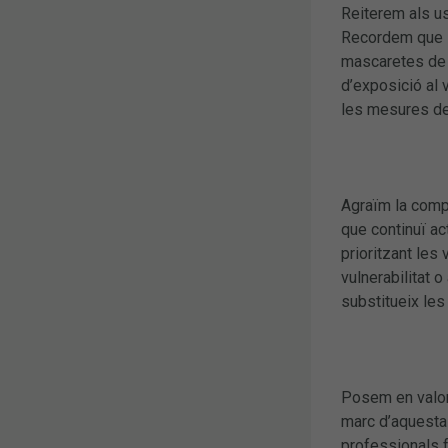
Reiterem als us
Recordem que le
mascaretes de l
d’exposició al 
les mesures de
Agraïm la compr
que continuï ac
prioritzant les
vulnerabilitat o
substitueix les
Posem en valor 
marc d’aquesta 
professionals 