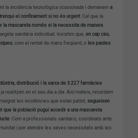
nt la incidència tecnològica ocasionada i demanem
a
 trenqui el confinament si no és urgent
. Cal que la
ar la mascareta només si la necessita de manera
argeta sanitària individual. Insistim que,
en cap cas,
niques
, com el rentat de mans freqüent, o
les pautes
stria, distribució i la xarxa de 3.227 farmàcies
a realitzen en el seu dia a dia. Així mateix, recordem
 malgrat les incidències que estan patint,
segueixen
t que la població pugui accedir a una mascareta
ducte
. Com a professionals sanitaris, coordinats amb
comunitat i per atendre les seves necessitats amb les