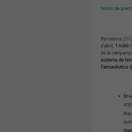
Notes de prem
Barcelona, 21 d
d’abril,
1 milió 
de la campanya
sistema de rece
Farmacèutics d
En e
400.
Aqu
qua
mas