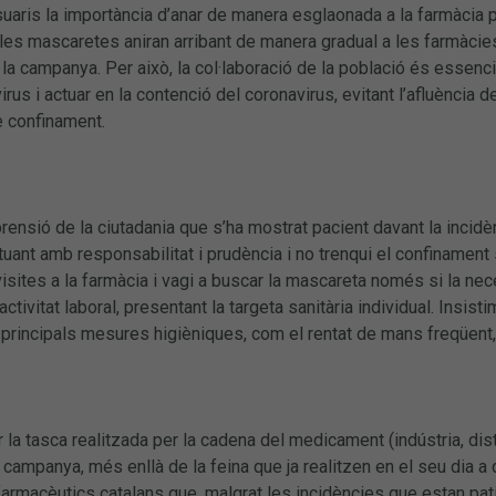
uaris la importància d’anar de manera esglaonada a la farmàcia 
s mascaretes aniran arribant de manera gradual a les farmàcies f
a campanya. Per això, la col·laboració de la població és essencia
virus i actuar en la contenció del coronavirus, evitant l’afluènci
 confinament.
ensió de la ciutadania que s’ha mostrat pacient davant la incid
tuant amb responsabilitat i prudència i no trenqui el confinament 
 visites a la farmàcia i vagi a buscar la mascareta només si la n
 activitat laboral, presentant la targeta sanitària individual. Insis
 principals mesures higièniques, com el rentat de mans freqüent,
la tasca realitzada per la cadena del medicament (indústria, dist
campanya, més enllà de la feina que ja realitzen en el seu dia a d
farmacèutics catalans que, malgrat les incidències que estan pa