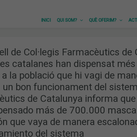
INICI
QUI SOM?
QUÈ OFERIM?
ACT
ell de Col·legis Farmacèutics de
es catalanes han dispensat més
 a la població que hi vagi de ma
r un bon funcionament del sistem
utics de Catalunya informa que 
pensado más de 700.000 mascaril
ón que vaya de manera escalonad
amiento del sistema