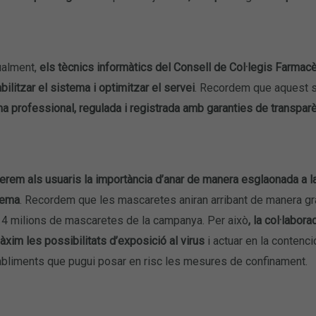
ualment,
els tècnics informàtics del Consell de Col·legis Farmacè
bilitzar el sistema i optimitzar el servei
. Recordem que aquest s
a professional, regulada i registrada amb garanties de transpar
erem als usuaris la importància d’anar de manera esglaonada a l
tema
. Recordem que les mascaretes aniran arribant de manera gradu
14 milions de mascaretes de la campanya. Per això
, la col·labor
àxim les possibilitats d’exposició al virus
i actuar en la contenci
bliments que pugui posar en risc les mesures de confinament.