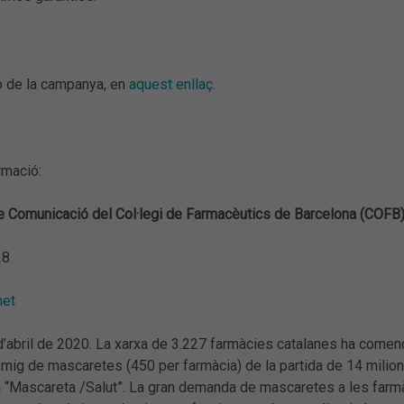
 de la campanya, en
aquest enllaç.
rmació:
 Comunicació del Col·legi de Farmacèutics de Barcelona (COFB
28
net
’abril de 2020. La xarxa de 3.227 farmàcies catalanes ha començat
ó i mig de mascaretes (450 per farmàcia) de la partida de 14 milio
 “Mascareta /Salut”. La gran demanda de mascaretes a les farmà