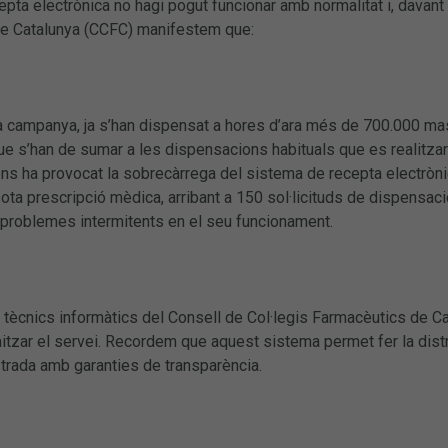
pta electrònica no hagi pogut funcionar amb normalitat i, davant 
e Catalunya (CCFC) manifestem que:
a campanya, ja s’han dispensat a hores d’ara més de 700.000 mas
 que s’han de sumar a les dispensacions habituals que es realitz
ns ha provocat la sobrecàrrega del sistema de recepta electròni
a prescripció mèdica, arribant a 150 sol·licituds de dispensaci
 problemes intermitents en el seu funcionament.
 tècnics informàtics del Consell de Col·legis Farmacèutics de Cat
itzar el servei. Recordem que aquest sistema permet fer la dis
strada amb garanties de transparència.