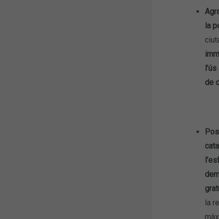
Agra
la p
ciut
imme
l’ús
de d
Pose
cat
l’es
demo
grat
la r
màx