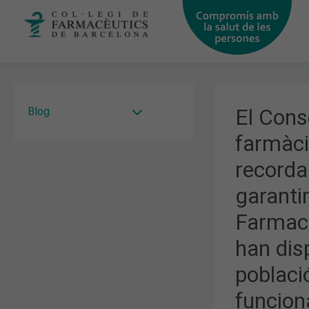
Vés
al
contingut
El Cons
Blog
farmàci
recorda
garanti
Farmacè
han dis
poblaci
funcion