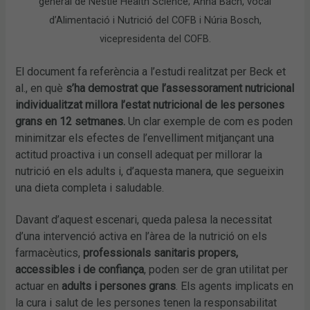
general de Nestlé Health Science; Anna Bach, vocal
d’Alimentació i Nutrició del COFB i Núria Bosch,
vicepresidenta del COFB.
El document fa referència a l’estudi realitzat per Beck et
al., en què
s’ha demostrat que l’assessorament nutricional
individualitzat millora l’estat nutricional de les persones
grans en 12 setmanes.
Un clar exemple de com es poden
minimitzar els efectes de l’envelliment mitjançant una
actitud proactiva i un consell adequat per millorar la
nutrició en els adults i, d’aquesta manera, que segueixin
una dieta completa i saludable.
Davant d’aquest escenari, queda palesa la necessitat
d’una intervenció activa en l’àrea de la nutrició on els
farmacèutics,
professionals sanitaris propers,
accessibles i de confiança
, poden ser de gran utilitat per
actuar en
adults i persones grans
. Els agents implicats en
la cura i salut de les persones tenen la responsabilitat