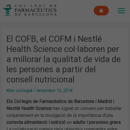
Vés
MAI
al
ME
contingut
El COFB, el COFM i Nestlé
Health Science col·laboren per
a millorar la qualitat de vida de
les persones a partir del
consell nutricional
Món col·legial
/
desembre 12, 2018
Els Col·legis de Farmacèutics de Barcelona i Madrid
i
Nestlé Health Science
han signat un conveni per treballar
conjuntament en la divulgació de la importància d’una
correcta alimentació i nutrició
en
adults i persones grans
.
La col·laboració parteix dels objectius compartits entre