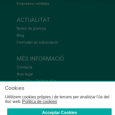
Empreses i entitats
ACTUALITAT
Notes de premsa
Blog
Formulari de subscripció
MÉS INFORMACIÓ
Contacte
Avís legal
Canal Ètic i Política d’ús
Cookies
Utilitzem cookies pròpies i de tercers per analitzar l'ús del
lloc web.
Política de cookies
Acceptar Cookies