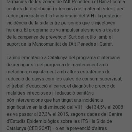
farmàcies de les zones de l’Alt Penedès i el Garraf com a
centres de distribució i intercanvi del material estèril, per
reduir principalment la transmissió del VIH i la posterior
incidència de la sida entre persones que s’injectaven
heroïna. El programa es va impulsar aleshores a través
de la campanya de prevenció ‘Surt del rotllo’, amb el
suport de la Mancomunitat de l’Alt Penedès i Garraf.
La implementació a Catalunya del programa d’intercanvi
de xeringues i del programa de manteniment amb
metadona, conjuntament amb altres estratègies de
reducció de danys com les sales de consum supervisat,
el treball d’educació al carrer, el diagnòstic precoç de
malalties infeccioses i l’educació sanitària,
són intervencions que han tingut una incidència
significativa en la disminució del VIH –del 34,5% el 2008
es va passar al 27,3% el 2015, segons dades del Centre
d’Estudis Epidemiològics sobre les ITS i la Sida de
Catalunya (CEEISCAT)– o en la prevenció d’altres