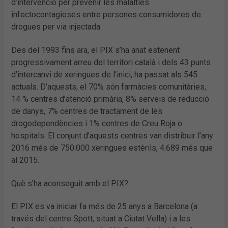
d’intervenció per prevenir les malalties
infectocontagioses entre persones consumidores de
drogues per via injectada.
Des del 1993 fins ara, el PIX s’ha anat estenent
progressivament arreu del territori català i dels 43 punts
d’intercanvi de xeringues de l’inici, ha passat als 545
actuals. D’aquests, el 70% són farmàcies comunitàries,
14 % centres d’atenció primària, 8% serveis de reducció
de danys, 7% centres de tractament de les
drogodependències i 1% centres de Creu Roja o
hospitals. El conjunt d’aquests centres van distribuir l’any
2016 més de 750.000 xeringues estèrils, 4.689 més que
al 2015.
Què s’ha aconseguit amb el PIX?
El PIX es va iniciar fa més de 25 anys a Barcelona (a
través del centre Spott, situat a Ciutat Vella) i a les