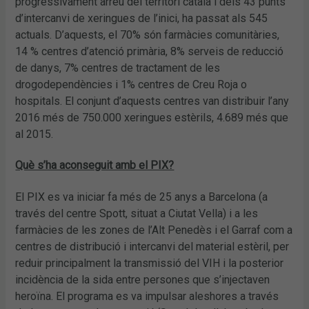
progressivament arreu del territori català i dels 43 punts
d’intercanvi de xeringues de l’inici, ha passat als 545
actuals. D’aquests, el 70% són farmàcies comunitàries,
14 % centres d’atenció primària, 8% serveis de reducció
de danys, 7% centres de tractament de les
drogodependències i 1% centres de Creu Roja o
hospitals. El conjunt d’aquests centres van distribuir l’any
2016 més de 750.000 xeringues estèrils, 4.689 més que
al 2015.
Què s’ha aconseguit amb el PIX?
El PIX es va iniciar fa més de 25 anys a Barcelona (a
través del centre Spott, situat a Ciutat Vella) i a les
farmàcies de les zones de l’Alt Penedès i el Garraf com a
centres de distribució i intercanvi del material estèril, per
reduir principalment la transmissió del VIH i la posterior
incidència de la sida entre persones que s’injectaven
heroïna. El programa es va impulsar aleshores a través