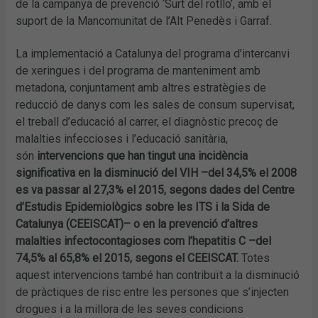
de la campanya de prevenció ‘Surt del rotllo’, amb el
suport de la Mancomunitat de l’Alt Penedès i Garraf.
La implementació a Catalunya del programa d’intercanvi
de xeringues i del programa de manteniment amb
metadona, conjuntament amb altres estratègies de
reducció de danys com les sales de consum supervisat,
el treball d’educació al carrer, el diagnòstic precoç de
malalties infeccioses i l’educació sanitària,
són
intervencions que han tingut una incidència
significativa en la disminució del VIH –del 34,5% el 2008
es va passar al 27,3% el 2015, segons dades del Centre
d’Estudis Epidemiològics sobre les ITS i la Sida de
Catalunya (CEEISCAT)– o en la prevenció d’altres
malalties infectocontagioses com l’hepatitis C –del
74,5% al 65,8% el 2015, segons el CEEISCAT.
Totes
aquest intervencions també han contribuït a la disminució
de pràctiques de risc entre les persones que s’injecten
drogues i a la millora de les seves condicions