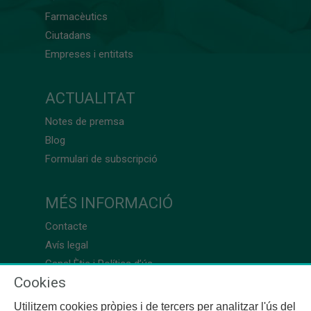
Farmacèutics
Ciutadans
Empreses i entitats
ACTUALITAT
Notes de premsa
Blog
Formulari de subscripció
MÉS INFORMACIÓ
Contacte
Avís legal
Canal Ètic i Política d’ús
Cookies
Utilitzem cookies pròpies i de tercers per analitzar l'ús del