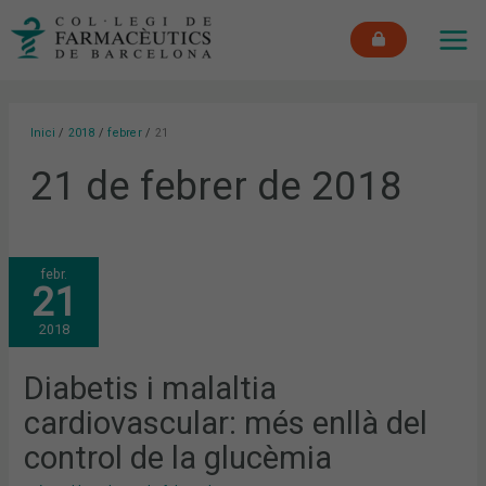
Vés
MAI
al
ME
contingut
Inici
2018
febrer
21
21 de febrer de 2018
DIABETIS
febr.
I
21
MALALTIA
CARDIOVASCULAR:
MÉS
2018
ENLLÀ
DEL
CONTROL
DE
Diabetis i malaltia
LA
GLUCÈMIA
cardiovascular: més enllà del
control de la glucèmia