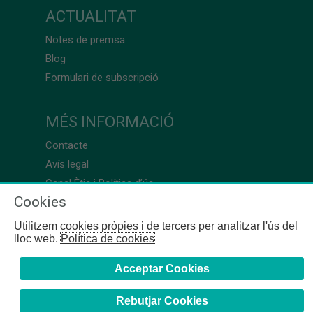
ACTUALITAT
Notes de premsa
Blog
Formulari de subscripció
MÉS INFORMACIÓ
Contacte
Avís legal
Canal Ètic i Política d’ús
Cookies
Utilitzem cookies pròpies i de tercers per analitzar l'ús del
lloc web.
Política de cookies
Acceptar Cookies
Rebutjar Cookies