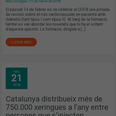
Món col·legial
/
21 de febrer de 2018
El passat 14 de febrer es va celebrar al COFB una jornada
de revisió sobre el risc cardiovascular en pacients amb
diabetis (tant tipus I com tipus II). Al llarg de la formació,
també es van abordar les novetats que hi ha al voltant
d’aquesta qüestió. La formació, dirigida a […]
LLEGIR MÉS
CATALUNYA
febr.
DISTRIBUEIX
21
MÉS
DE
750.000
2018
XERINGUES
A
L’ANY
ENTRE
Catalunya distribueix més de
PERSONES
QUE
750.000 xeringues a l’any entre
S’INJECTEN
DROGUES
PER
persones que s’injecten
PREVENIR