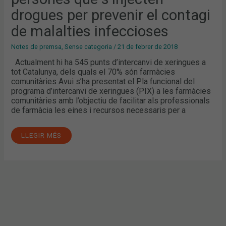
EL
drogues per prevenir el contagi
CONTAGI
DE
MALALTIES
de malalties infeccioses
INFECCIOSES
Notes de premsa
,
Sense categoria
/
21 de febrer de 2018
Actualment hi ha 545 punts d’intercanvi de xeringues a
tot Catalunya, dels quals el 70% són farmàcies
comunitàries Avui s’ha presentat el Pla funcional del
programa d’intercanvi de xeringues (PIX) a les farmàcies
comunitàries amb l’objectiu de facilitar als professionals
de farmàcia les eines i recursos necessaris per a
LLEGIR MÉS