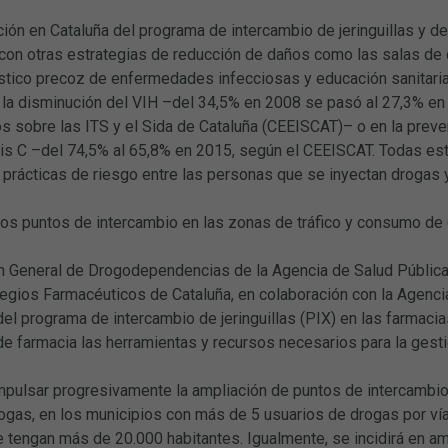
ión en Cataluña del programa de intercambio de jeringuillas y 
con otras estrategias de reducción de daños como las salas de 
óstico precoz de enfermedades infecciosas y educación sanitaria
n la disminución del VIH –del 34,5% en 2008 se pasó al 27,3% e
s sobre las ITS y el Sida de Cataluña (CEEISCAT)– o en la pre
is C –del 74,5% al 65,8% en 2015, según el CEEISCAT. Todas est
prácticas de riesgo entre las personas que se inyectan drogas y
los puntos de intercambio en las zonas de tráfico y consumo de
n General de Drogodependencias de la Agencia de Salud Pública 
egios Farmacéuticos de Cataluña, en colaboración con la Agencia
del programa de intercambio de jeringuillas (PIX) en las farmacias
e farmacia las herramientas y recursos necesarios para la gesti
mpulsar progresivamente la ampliación de puntos de intercambio
gas, en los municipios con más de 5 usuarios de drogas por vía 
 tengan más de 20.000 habitantes. Igualmente, se incidirá en am