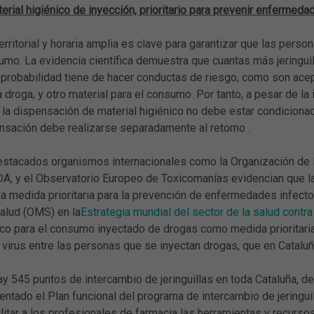
erial higiénico de inyección, prioritario para prevenir enfermeda
erritorial y horaria amplia es clave para garantizar que las pers
mo. La evidencia científica demuestra que cuantas más jeringuil
robabilidad tiene de hacer conductas de riesgo, como son aceptar
a droga, y otro material para el consumo. Por tanto, a pesar de la
 la dispensación de material higiénico no debe estar condicionad
nsación debe realizarse separadamente al retorno .
destacados organismos internacionales como la Organización de 
DA, y el Observatorio Europeo de Toxicomanías evidencian que la
na medida prioritaria para la prevención de enfermedades infect
Salud (OMS) en la
Estrategia mundial del sector de la salud contra
ico para el consumo inyectado de drogas como medida prioritaria p
 virus entre las personas que se inyectan drogas, que en Catalu
 545 puntos de intercambio de jeringuillas en toda Cataluña, d
ntado el Plan funcional del programa de intercambio de jeringuil
ilitar a los profesionales de farmacia las herramientas y recurs