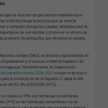
des
onas que se inyectan drogas utilicen material nuevo
las estériles tenga la persona que se inyecta
 o compartir jeringuillas usadas, tartaletas para la
 importancia de sensibilizar y promover el retorno de
a al número de jeringuillas que devuelva el usuario,
Naciones Unidas (ONU), su división especializada en
 dispensación y el acceso a material higiénico de
ocontagiosas. Recientemente, la Organización
 las hepatitis víricas, 2016-2021
incluye el acceso a
ara la erradicación de la hepatitis C, dada la alta
ña es del 65 ,8% (CEEISCAT, 2015).
e los cuales el 70% son farmacias comunitarias
las (PIX) en las farmacias comunitarias con el
os necesarios para la gestión del programa y mejorar