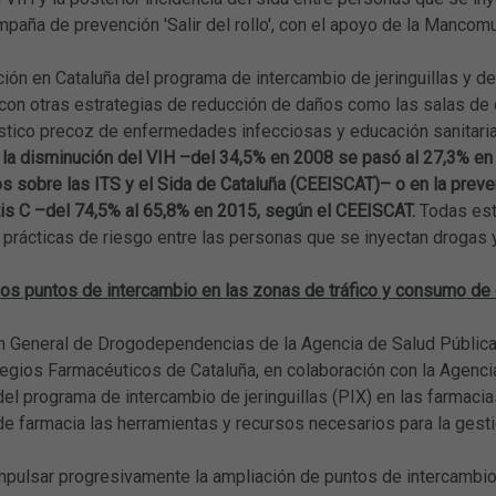
mpaña de prevención 'Salir del rollo', con el apoyo de la Mancom
ión en Cataluña del programa de intercambio de jeringuillas y 
con otras estrategias de reducción de daños como las salas de 
óstico precoz de enfermedades infecciosas y educación sanitaria
n la disminución del VIH –del 34,5% en 2008 se pasó al 27,3% e
s sobre las ITS y el Sida de Cataluña (CEEISCAT)– o en la pre
tis C –del 74,5% al 65,8% en 2015, según el CEEISCAT.
Todas est
prácticas de riesgo entre las personas que se inyectan drogas y
los puntos de intercambio en las zonas de tráfico y consumo de
n General de Drogodependencias de la Agencia de Salud Pública 
egios Farmacéuticos de Cataluña, en colaboración con la Agencia
del programa de intercambio de jeringuillas (PIX) en las farmacias
e farmacia las herramientas y recursos necesarios para la gesti
mpulsar progresivamente la ampliación de puntos de intercambio