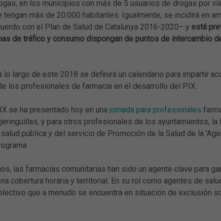
gas, en los municipios con más de 5 usuarios de drogas por vía 
 tengan más de 20.000 habitantes. Igualmente, se incidirá en am
cuerdo con el Plan de Salud de Catalunya 2016-2020– y
está pre
nas de tráfico y consumo dispongan de puntos de intercambio de 
 a lo largo de este 2018 se definirá un calendario para impartir a
de los profesionales de farmacia en el desarrollo del PIX.
PIX se ha presentado hoy en una
jornada para profesionales
farma
 jeringuillas, y para otros profesionales de los ayuntamientos, 
salud pública y del servicio de Promoción de la Salud de la 'Ag
rograma.
os, las farmacias comunitarias han sido un agente clave para gar
na cobertura horaria y territorial. En su rol como agentes de salu
olectivo que a menudo se encuentra en situación de exclusión so
.