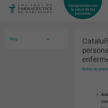
Ir
al
contenido
Cataluñ
Blog
persona
enferme
Notas de pren
Actu
com