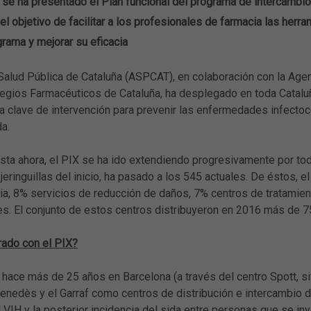
se ha presentado el Plan funcional del programa de intercambio 
el objetivo de facilitar a los profesionales de farmacia las herr
rama y mejorar su eficacia
Salud Pública de Cataluña (ASPCAT), en colaboración con la Agen
egios Farmacéuticos de Cataluña, ha desplegado en toda Cataluña
a clave de intervención para prevenir las enfermedades infect
da.
a ahora, el PIX se ha ido extendiendo progresivamente por todo 
jeringuillas del inicio, ha pasado a los 545 actuales. De éstos,
ria, 8% servicios de reducción de daños, 7% centros de tratami
es. El conjunto de estos centros distribuyeron en 2016 más de 75
rado con el PIX?
ó hace más de 25 años en Barcelona (a través del centro Spott, si
enedès y el Garraf como centros de distribución e intercambio del
 VIH y la posterior incidencia del sida entre personas que se i