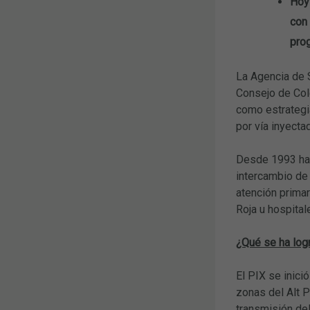
Hoy 
con 
prog
La Agencia de 
Consejo de Col
como estrategi
por vía inyecta
Desde 1993 hast
intercambio de 
atención prima
Roja u hospital
¿Qué se ha log
El PIX se inici
zonas del Alt P
transmisión del