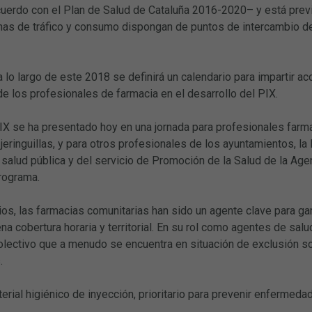
cuerdo con el Plan de Salud de Cataluña 2016-2020– y está prev
as de tráfico y consumo dispongan de puntos de intercambio de j
 a lo largo de este 2018 se definirá un calendario para impartir a
de los profesionales de farmacia en el desarrollo del PIX.
IX se ha presentado hoy en una jornada para profesionales farma
 jeringuillas, y para otros profesionales de los ayuntamientos, 
salud pública y del servicio de Promoción de la Salud de la Age
rograma.
os, las farmacias comunitarias han sido un agente clave para gar
na cobertura horaria y territorial. En su rol como agentes de salu
olectivo que a menudo se encuentra en situación de exclusión so
.
erial higiénico de inyección, prioritario para prevenir enfermeda