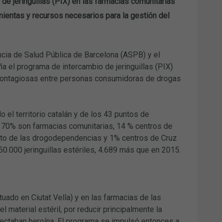
de jeringuillas (PIX) en las farmacias comunitarias
amientas y recursos necesarios para la gestión del
cia de Salud Pública de Barcelona (ASPB) y el
 el programa de intercambio de jeringuillas (PIX)
ocontagiosas entre personas consumidoras de drogas
el territorio catalán y de los 43 puntos de
 el 70% son farmacias comunitarias, 14 % centros de
ento de las drogodependencias y 1% centros de Cruz
0.000 jeringuillas estériles, 4.689 más que en 2015.
tuado en Ciutat Vella) y en las farmacias de las
 material estéril, por reducir principalmente la
nyectaban heroína. El programa se impulsó entonces a