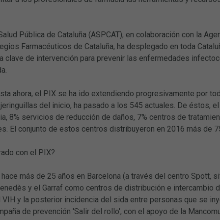
Salud Pública de Cataluña (ASPCAT), en colaboración con la Agen
egios Farmacéuticos de Cataluña, ha desplegado en toda Cataluña
a clave de intervención para prevenir las enfermedades infect
da.
a ahora, el PIX se ha ido extendiendo progresivamente por todo 
jeringuillas del inicio, ha pasado a los 545 actuales. De éstos,
ria, 8% servicios de reducción de daños, 7% centros de tratami
es. El conjunto de estos centros distribuyeron en 2016 más de 75
rado con el PIX?
ó hace más de 25 años en Barcelona (a través del centro Spott, si
enedès y el Garraf como centros de distribución e intercambio del
 VIH y la posterior incidencia del sida entre personas que se i
mpaña de prevención 'Salir del rollo', con el apoyo de la Mancom