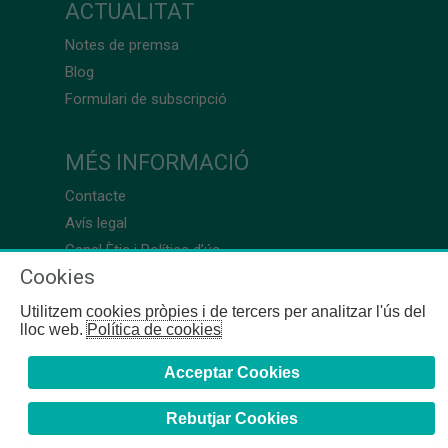
ACTUALITAT
Notes de premsa
Blog
Formulari de subscripció
MÉS INFORMACIÓ
Contacte
Avís legal
Canal Ètic i Política d’ús
Cookies
Utilitzem cookies pròpies i de tercers per analitzar l'ús del
lloc web.
Política de cookies
Acceptar Cookies
Rebutjar Cookies