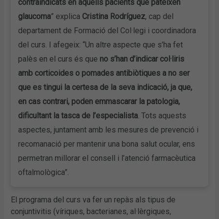
contraindicats en aquells pacients que pateixen
glaucoma
” explica
Cristina Rodríguez
, cap del
departament de Formació del Col·legi i coordinadora
del curs. I afegeix: “Un altre aspecte que s’ha fet
palès en el curs és que
no s’han d’indicar col·liris
amb corticoides o pomades antibiòtiques a no ser
que es tingui la certesa de la seva indicació, ja que,
en cas contrari, poden emmascarar la patologia,
dificultant la tasca de l’especialista
. Tots aquests
aspectes, juntament amb les mesures de prevenció i
recomanació per mantenir una bona salut ocular, ens
permetran millorar el consell i l’atenció farmacèutica
oftalmològica”.
El programa del curs va fer un repàs als tipus de
conjuntivitis (víriques, bacterianes, al·lèrgiques,