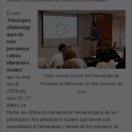
El curs
“
Patologies
oftalmològi
ques de
més
prevalença
i altres
alteracions
oculars
”
Pablo Iniesta (Servei d’Oftalmologia de
que va tenir
l’Hospital de Manresa), un dels docents del
lloc al
COFB els
curs
dies 25 i 27
d’abril, va
tractar els diferents tractaments farmacològics de les
patologies i les alteracions oculars que sovint són
consultades al farmacèutic i també de les mesures de