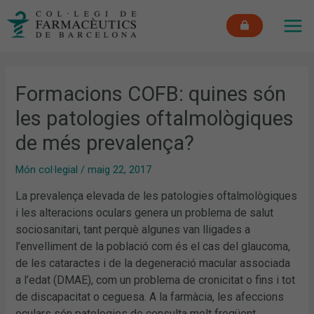
Vés
MAI
al
ME
contingut
Formacions COFB: quines són
les patologies oftalmològiques
de més prevalença?
Món col·legial
/
maig 22, 2017
La prevalença elevada de les patologies oftalmològiques
i les alteracions oculars genera un problema de salut
sociosanitari, tant perquè algunes van lligades a
l’envelliment de la població com és el cas del glaucoma,
de les cataractes i de la degeneració macular associada
a l’edat (DMAE), com un problema de cronicitat o fins i tot
de discapacitat o ceguesa. A la farmàcia, les afeccions
oculars són patologies de consulta molt freqüent.