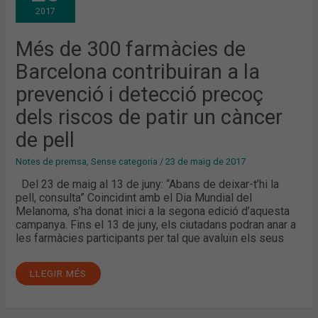
DE
2017
BARCELONA
CONTRIBUIRAN
A
LA
Més de 300 farmàcies de
PREVENCIÓ
I
Barcelona contribuiran a la
DETECCIÓ
PRECOÇ
DELS
prevenció i detecció precoç
RISCOS
DE
dels riscos de patir un càncer
PATIR
UN
CÀNCER
de pell
DE
PELL
Notes de premsa
,
Sense categoria
/
23 de maig de 2017
Del 23 de maig al 13 de juny: “Abans de deixar-t’hi la
pell, consulta” Coincidint amb el Dia Mundial del
Melanoma, s’ha donat inici a la segona edició d’aquesta
campanya. Fins el 13 de juny, els ciutadans podran anar a
les farmàcies participants per tal que avaluïn els seus
LLEGIR MÉS