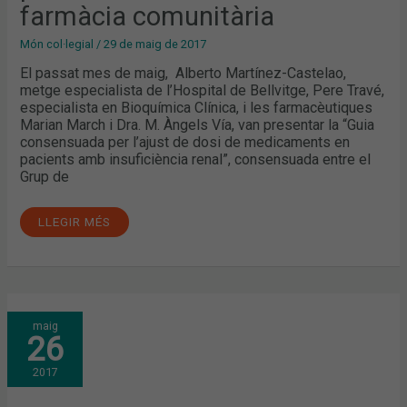
farmàcia comunitària
Món col·legial
/
29 de maig de 2017
El passat mes de maig, Alberto Martínez-Castelao,
metge especialista de l’Hospital de Bellvitge, Pere Travé,
especialista en Bioquímica Clínica, i les farmacèutiques
Marian March i Dra. M. Àngels Vía, van presentar la “Guia
consensuada per l’ajust de dosi de medicaments en
pacients amb insuficiència renal”, consensuada entre el
Grup de
LLEGIR MÉS
28
maig
DE
26
MAIG:
DIA
MUNDIAL
2017
DE
LA
NUTRICIÓ