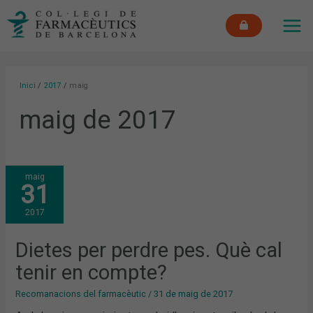
Vés
MAI
al
ME
contingut
Inici
2017
maig
maig de 2017
DIETES
maig
PER
31
PERDRE
PES.
QUÈ
2017
CAL
TENIR
EN
COMPTE?
Dietes per perdre pes. Què cal
tenir en compte?
Recomanacions del farmacèutic
/
31 de maig de 2017