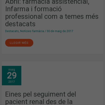
Abril: farmàcia assistencial,
TEMES
MÉS
Infarma i formació
DESTACATS
professional com a temes més
destacats
Destacats
,
Notícies farmàcia
/
30 de maig de 2017
LLEGIR MÉS
EINES
maig
PEL
29
SEGUIMENT
DEL
PACIENT
2017
RENAL
DES
DE
LA
Eines pel seguiment del
FARMÀCIA
COMUNITÀRIA
pacient renal des de la