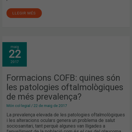
LLEGIR MÉS
FORMACIONS
maig
COFB:
22
QUINES
SÓN
LES
2017
PATOLOGIES
OFTALMOLÒGIQUES
DE
MÉS
Formacions COFB: quines són
PREVALENÇA?
les patologies oftalmològiques
de més prevalença?
Món col·legial
/
22 de maig de 2017
La prevalença elevada de les patologies oftalmològiques
i les alteracions oculars genera un problema de salut
sociosanitari, tant perquè algunes van lligades a
l’envelliment de la població com és el cas del glaucoma,