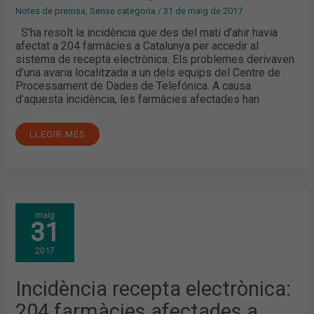
Notes de premsa
,
Sense categoria
/
31 de maig de 2017
S’ha resolt la incidència que des del matí d’ahir havia
afectat a 204 farmàcies a Catalunya per accedir al
sistema de recepta electrònica. Els problemes derivaven
d’una avaria localitzada a un dels equips del Centre de
Processament de Dades de Telefónica. A causa
d’aquesta incidència, les farmàcies afectades han
LLEGIR MÉS
INCIDÈNCIA
maig
RECEPTA
31
ELECTRÒNICA:
204
FARMÀCIES
2017
AFECTADES
A
CATALUNYA
Incidència recepta electrònica:
204 farmàcies afectades a