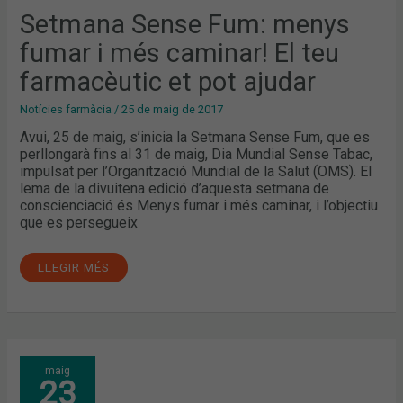
CAMINAR!
EL
Setmana Sense Fum: menys
TEU
FARMACÈUTIC
fumar i més caminar! El teu
ET
POT
AJUDAR
farmacèutic et pot ajudar
Notícies farmàcia
/
25 de maig de 2017
Avui, 25 de maig, s’inicia la Setmana Sense Fum, que es
perllongarà fins al 31 de maig, Dia Mundial Sense Tabac,
impulsat per l’Organització Mundial de la Salut (OMS). El
lema de la divuitena edició d’aquesta setmana de
conscienciació és Menys fumar i més caminar, i l’objectiu
que es persegueix
LLEGIR MÉS
MÉS
maig
DE
23
300
FARMÀCIES