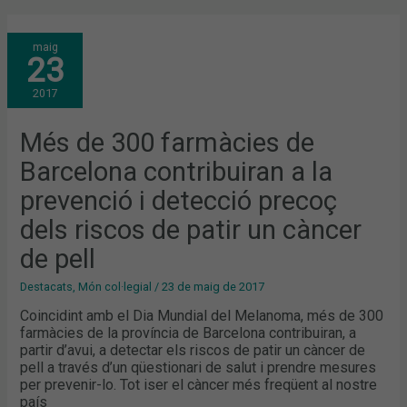
MÉS
maig
DE
23
300
FARMÀCIES
DE
2017
BARCELONA
CONTRIBUIRAN
A
LA
Més de 300 farmàcies de
PREVENCIÓ
I
Barcelona contribuiran a la
DETECCIÓ
PRECOÇ
DELS
prevenció i detecció precoç
RISCOS
DE
dels riscos de patir un càncer
PATIR
UN
CÀNCER
de pell
DE
PELL
Destacats
,
Món col·legial
/
23 de maig de 2017
Coincidint amb el Dia Mundial del Melanoma, més de 300
farmàcies de la província de Barcelona contribuiran, a
partir d’avui, a detectar els riscos de patir un càncer de
pell a través d’un qüestionari de salut i prendre mesures
per prevenir-lo. Tot iser el càncer més freqüent al nostre
país