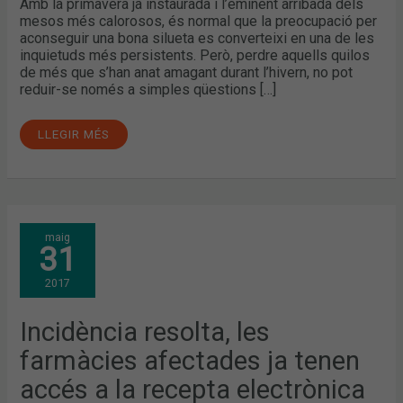
Amb la primavera ja instaurada i l’eminent arribada dels
mesos més calorosos, és normal que la preocupació per
aconseguir una bona silueta es converteixi en una de les
inquietuds més persistents. Però, perdre aquells quilos
de més que s’han anat amagant durant l’hivern, no pot
reduir-se només a simples qüestions […]
LLEGIR MÉS
INCIDÈNCIA
maig
RESOLTA,
31
LES
FARMÀCIES
AFECTADES
2017
JA
TENEN
ACCÉS
A
Incidència resolta, les
LA
RECEPTA
farmàcies afectades ja tenen
ELECTRÒNICA
accés a la recepta electrònica