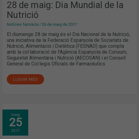
28 de maig: Dia Mundial de la
Nutrició
Notícies farmàcia
/
26 de maig de 2017
El diumenge 28 de maig és el Dia Nacional de la Nutrició,
una iniciativa de la Federació Espanyola de Societats de
Nutrició, Alimentació i Dietètica (FESNAD) que compta
amb la col·laboració de l’Agència Espanyola de Consum,
Seguretat Alimentària i Nutrició (AECOSAN) i el Consell
General de Col·legis Oficials de Farmacèutics
LLEGIR MÉS
SETMANA
maig
SENSE
25
FUM:
MENYS
FUMAR
2017
I
MÉS