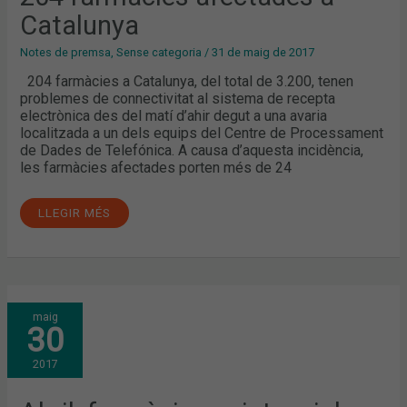
Catalunya
Notes de premsa
,
Sense categoria
/
31 de maig de 2017
204 farmàcies a Catalunya, del total de 3.200, tenen
problemes de connectivitat al sistema de recepta
electrònica des del matí d’ahir degut a una avaria
localitzada a un dels equips del Centre de Processament
de Dades de Telefónica. A causa d’aquesta incidència,
les farmàcies afectades porten més de 24
LLEGIR MÉS
ABRIL:
maig
FARMÀCIA
30
ASSISTENCIAL,
INFARMA
I
2017
FORMACIÓ
PROFESSIONAL
COM
A