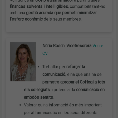
Vull doncs un
COFB transformador
a partir d’unes
finances solvents i intel·ligibles
, compatibilitzant-ho
amb una
gestió acurada que permeti minimitzar
l’esforç econòmic
dels seus membres.
Núria Bosch. Vicetresorera
Veure
CV
Treballar per
reforçar la
comunicació
, eina que ens ha de
permetre
apropar el Col·legi a tots
els col·legiats
, i potenciar la
comunicació en
ambdós sentits
.
Valorar quina informació és més important
per al farmacèutic en les seus diferents