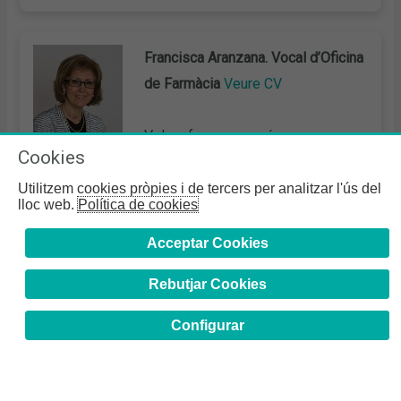
Francisca Aranzana. Vocal d’Oficina
de Farmàcia
Veure CV
Volem fer un pas més per
Cookies
consolidar la relació entre els
farmacèutics comunitaris, facilitant
Utilitzem cookies pròpies i de tercers per analitzar l'ús del
lloc web.
Política de cookies
una
comunicació fluida entre el Col·legi i els
professionals
a través d’una
xarxa de coordinadors
Acceptar Cookies
que s’ampliarà amb la implicació dels
farmacèutics
Rebutjar Cookies
delegats
.
Configurar
Entre tots hem d’aconseguir estar presents als
espais on es parla de salut i de salut comunitària,
perquè tenim molt a dir i a aportar per aconseguir
millors resultats per als pacients en col·laboració