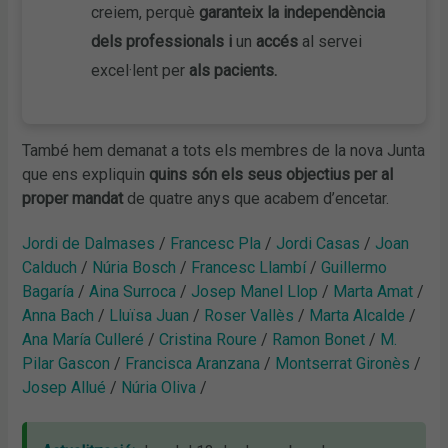
creiem, perquè
garanteix la independència
dels professionals
i
un
accés
al servei
excel·lent per
als pacients.
També hem demanat a tots els membres de la nova Junta
que ens expliquin
quins són els seus objectius per al
proper mandat
de quatre anys que acabem d’encetar.
Jordi de Dalmases
/
Francesc Pla
/
Jordi Casas
/
Joan
Calduch
/
Núria Bosch
/
Francesc Llambí
/
Guillermo
Bagaría
/
Aina Surroca
/
Josep Manel Llop
/
Marta Amat
/
Anna Bach
/
Lluïsa Juan
/
Roser Vallès
/
Marta Alcalde
/
Ana María Culleré
/
Cristina Roure
/
Ramon Bonet
/
M.
Pilar Gascon
/
Francisca Aranzana
/
Montserrat Gironès
/
Josep Allué
/
Núria Oliva
/