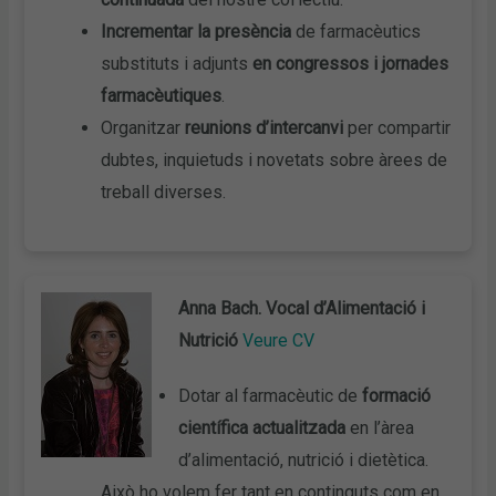
Incrementar la presència
de farmacèutics
substituts i adjunts
en congressos i jornades
farmacèutiques
.
Organitzar
reunions d’intercanvi
per compartir
dubtes, inquietuds i novetats sobre àrees de
treball diverses.
Anna Bach. Vocal d’Alimentació i
Nutrició
Veure CV
Dotar al farmacèutic de
formació
científica actualitzada
en l’àrea
d’alimentació, nutrició i dietètica.
Això ho volem fer tant en continguts com en