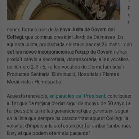
p
e
r
sones formen part de la
nova Junta de Govern del
Col·legi
, que continua presidint Jordi de Dalmases. En
aquesta Junta, proclamada electa el passat 26 d’abril, són
set les noves incorporacions a l’equip de Govern
i s’han
produït canvis a secretaria, vicetresoreria, a les vocalies
de número 2, 3 i 5, i a les vocalies de Dermofarmàcia i
Productes Sanitaris, Distribució, Hospitals i Plantes
Medicinals i Homeopatia.
Aquesta renovació,
en paraules del President,
contribueix
al fet que “la mitjana d’edat sigui de menys de 50 anys i a
fer possible un relleu generacional que garanteixi seguir
en la línia que sempre ha caracteritzat aquest Col·legi: la
voluntat d’impulsar la professió per fer arribar també més
lluny el que podem oferir als pacients”.