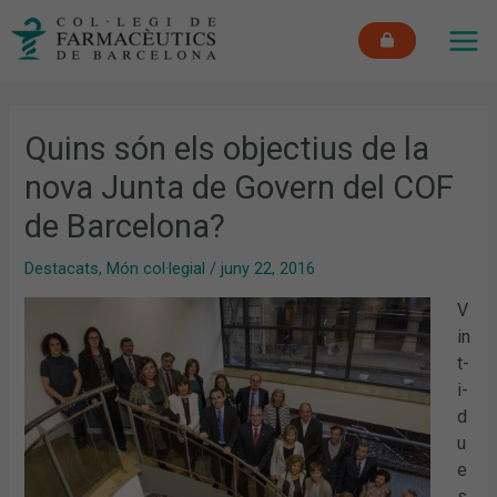
Vés
MAI
al
ME
contingut
Quins són els objectius de la
nova Junta de Govern del COF
de Barcelona?
Destacats
,
Món col·legial
/
juny 22, 2016
V
in
t-
i-
d
u
e
s