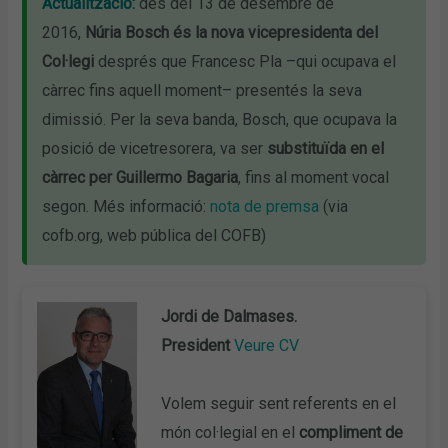
Actualització:
des del 13 de desembre de
2016,
Núria Bosch és la nova vicepresidenta del
Col·legi
després que Francesc Pla –qui ocupava el
càrrec fins aquell moment– presentés la seva
dimissió. Per la seva banda, Bosch, que ocupava la
posició de vicetresorera, va ser
substituïda en el
càrrec per Guillermo Bagaria
, fins al moment vocal
segon. Més informació:
nota de premsa
(via
cofb.org, web pública del COFB)
Jordi de Dalmases.
President
Veure CV
Volem seguir sent referents en el
món col·legial en el
compliment de