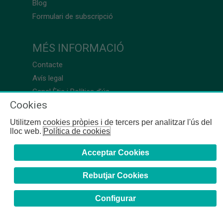
Blog
Formulari de subscripció
MÉS INFORMACIÓ
Contacte
Avís legal
Canal Ètic i Política d’ús
Cookies
Utilitzem cookies pròpies i de tercers per analitzar l'ús del
lloc web.
Política de cookies
Acceptar Cookies
Rebutjar Cookies
Configurar
COFB
- 2024 | Girona, 64-66 - 08009 Barcelona - Tel. +34
93 244 07 10