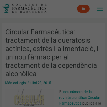
Vés
MAI
al
ME
contingut
Circular Farmacéutica:
tractament de la queratosis
actínica, estrès i alimentació, i
un nou fàrmac per al
tractament de la dependència
alcohòlica
Món col·legial
/
juliol 23, 2015
El
nou número de la
revista científica Circular
Farmacèutica
publica a la