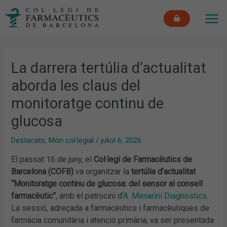
Vés
MAI
al
ME
contingut
La darrera tertúlia d’actualitat
aborda les claus del
monitoratge continu de
glucosa
Destacats
,
Món col·legial
/
juliol 6, 2026
El passat 16 de juny, el
Col·legi de Farmacèutics de
Barcelona (COFB)
va organitzar la
tertúlia d’actualitat
“Monitoratge continu de glucosa: del sensor al consell
farmacèutic”
, amb el patrocini d’
A. Menarini Diagnostics
.
La sessió, adreçada a farmacèutics i farmacèutiques de
farmàcia comunitària i atenció primària, va ser presentada