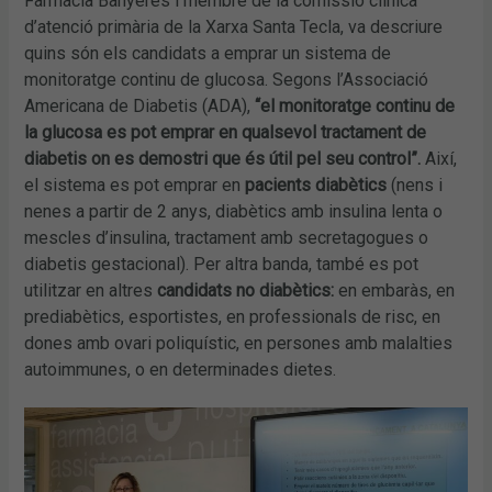
Farmàcia Banyeres i membre de la comissió clínica
d’atenció primària de la Xarxa Santa Tecla, va descriure
quins són els candidats a emprar un sistema de
monitoratge continu de glucosa. Segons l’Associació
Americana de Diabetis (ADA),
“el monitoratge continu de
la glucosa es pot emprar en qualsevol tractament de
diabetis on es demostri que és útil pel seu control”.
Així,
el sistema es pot emprar en
pacients diabètics
(nens i
nenes a partir de 2 anys, diabètics amb insulina lenta o
mescles d’insulina, tractament amb secretagogues o
diabetis gestacional). Per altra banda, també es pot
utilitzar en altres
candidats no diabètics:
en embaràs, en
prediabètics, esportistes, en professionals de risc, en
dones amb ovari poliquístic, en persones amb malalties
autoimmunes, o en determinades dietes.