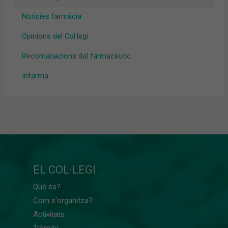
Notícies farmàcia
Opinions del Col·legi
Recomanacions del farmacèutic
Infarma
EL COL·LEGI
Què és?
Com s'organitza?
Activitats
Tràmits