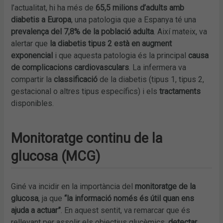
l’actualitat, hi ha més de
65,5 milions d’adults amb
diabetis a Europa
, una patologia que a Espanya té una
prevalença del 7,8% de la població adulta
. Així mateix, va
alertar que
la diabetis tipus 2 està en augment
exponencial
i que aquesta patologia és la principal
causa
de complicacions cardiovasculars
. La infermera va
compartir la
classificació
de la diabetis (tipus 1, tipus 2,
gestacional o altres tipus específics) i els
tractaments
disponibles.
Monitoratge continu de la
glucosa (MCG)
Giné va incidir en la importància del
monitoratge de la
glucosa
, ja que
“la informació només és útil quan ens
ajuda a actuar”
. En aquest sentit, va remarcar que és
rellevant per assolir els objectius glucèmics,
detectar