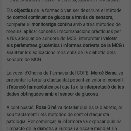
D’esquerra a dreta: Rosa Giné, Eva Albà, Judit Mirón i Mercè Barau.
Els
objectius
de la formació van ser descriure el mètode
de
control continuat de glucosa a través de sensors
,
comparar el
monitoratge continu
amb altres mètodes de
mesura, aplicar consells i recomanacions pràctiques per
a l’ús adequat de sensors de MCG, interpretar i
valorar
els paràmetres glucèmics
i
informes derivats de la MCG
i
analitzar les aplicacions més enllà de la diabetis dels
sensors de MCG.
La vocal d’Oficina de Farmàcia del COFB,
Mercè Barau
, va
presentar la tertúlia d’actualitat posant en valor el
consell
i l’atenció farmacèutica
pel que fa a la
interpretació de les
dades obtingudes amb el sensor de glucosa
.
A continuació,
Rosa Giné
va detallar què és la diabetis, el
seu tractament i els mètodes de control d’aquesta
patologia. Per començar, la infermera va exposar quin és
l’impacte de la diabetis a Europa i a escala mundial. En