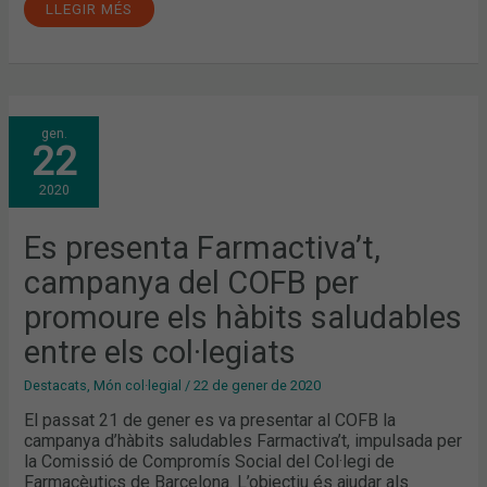
LLEGIR MÉS
ES
gen.
PRESENTA
22
FARMACTIVA’T,
CAMPANYA
DEL
2020
COFB
PER
PROMOURE
ELS
Es presenta Farmactiva’t,
HÀBITS
SALUDABLES
campanya del COFB per
ENTRE
ELS
COL·LEGIATS
promoure els hàbits saludables
entre els col·legiats
Destacats
,
Món col·legial
/
22 de gener de 2020
El passat 21 de gener es va presentar al COFB la
campanya d’hàbits saludables Farmactiva’t, impulsada per
la Comissió de Compromís Social del Col·legi de
Farmacèutics de Barcelona. L’objectiu és ajudar als