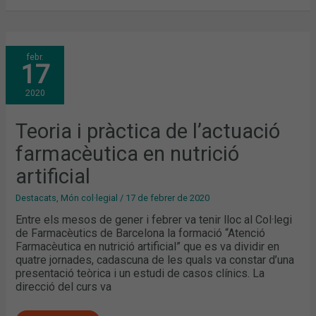
TEORIA
febr.
I
17
PRÀCTICA
DE
L’ACTUACIÓ
2020
FARMACÈUTICA
EN
NUTRICIÓ
ARTIFICIAL
Teoria i pràctica de l’actuació
farmacèutica en nutrició
artificial
Destacats
,
Món col·legial
/
17 de febrer de 2020
Entre els mesos de gener i febrer va tenir lloc al Col·legi
de Farmacèutics de Barcelona la formació “Atenció
Farmacèutica en nutrició artificial” que es va dividir en
quatre jornades, cadascuna de les quals va constar d’una
presentació teòrica i un estudi de casos clínics. La
direcció del curs va