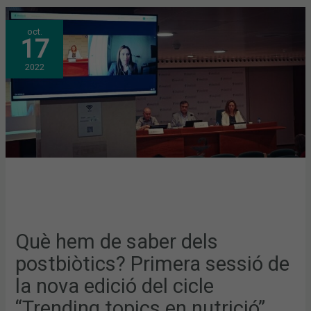
QUÈ
oct.
HEM
17
DE
SABER
DELS
2022
POSTBIÒTICS?
PRIMERA
SESSIÓ
DE
LA
NOVA
EDICIÓ
DEL
CICLE
“TRENDING
TOPICS
EN
NUTRICIÓ”
Què hem de saber dels
postbiòtics? Primera sessió de
la nova edició del cicle
“Trending topics en nutrició”