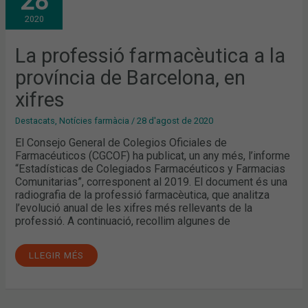
28
A
LA
2020
PROVÍNCIA
DE
BARCELONA,
EN
La professió farmacèutica a la
XIFRES
província de Barcelona, en
xifres
Destacats
,
Notícies farmàcia
/
28 d'agost de 2020
El Consejo General de Colegios Oficiales de
Farmacéuticos (CGCOF) ha publicat, un any més, l’informe
“Estadísticas de Colegiados Farmacéuticos y Farmacias
Comunitarias”, corresponent al 2019. El document és una
radiografia de la professió farmacèutica, que analitza
l’evolució anual de les xifres més rellevants de la
professió. A continuació, recollim algunes de
LLEGIR MÉS