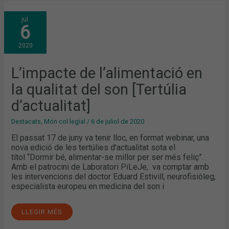
L’IMPACTE
jul.
DE
6
L’ALIMENTACIÓ
EN
LA
2020
QUALITAT
DEL
SON
[TERTÚLIA
L’impacte de l’alimentació en
D’ACTUALITAT]
la qualitat del son [Tertúlia
d’actualitat]
Destacats
,
Món col·legial
/
6 de juliol de 2020
El passat 17 de juny va tenir lloc, en format webinar, una
nova edició de les tertúlies d’actualitat sota el
títol “Dormir bé, alimentar-se millor per ser més feliç”.
Amb el patrocini de Laboratori PiLeJe, va comptar amb
les intervencions del doctor Eduard Estivill, neurofisiòleg,
especialista europeu en medicina del son i
LLEGIR MÉS