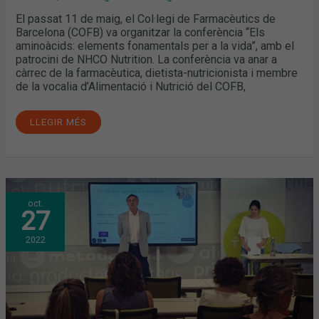
El passat 11 de maig, el Col·legi de Farmacèutics de
Barcelona (COFB) va organitzar la conferència “Els
aminoàcids: elements fonamentals per a la vida”, amb el
patrocini de NHCO Nutrition. La conferència va anar a
càrrec de la farmacèutica, dietista-nutricionista i membre
de la vocalia d’Alimentació i Nutrició del COFB,
LLEGIR MÉS
MICOTERÀPIA
oct.
I
27
LA
SEVA
APLICACIÓ
2022
A
LA
FARMÀCIA