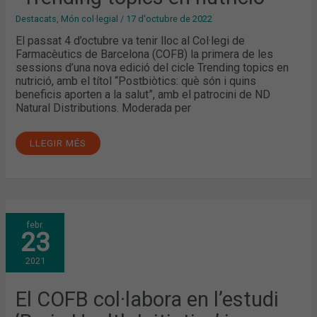
Destacats
,
Món col·legial
/
17 d'octubre de 2022
El passat 4 d’octubre va tenir lloc al Col·legi de
Farmacèutics de Barcelona (COFB) la primera de les
sessions d’una nova edició del cicle Trending topics en
nutrició, amb el títol “Postbiòtics: què són i quins
beneficis aporten a la salut”, amb el patrocini de ND
Natural Distributions. Moderada per
LLEGIR MÉS
EL
febr.
COFB
23
COL·LABORA
EN
L’ESTUDI
2021
‘BRAIN
HEALTH
INITIATIVE’
I
El COFB col·labora en l’estudi
POSA
EN