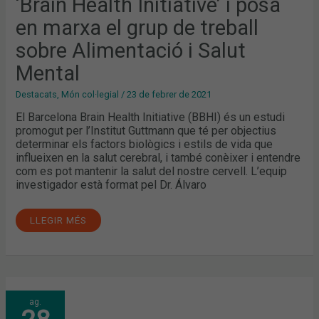
‘Brain Health Initiative’ i posa
MARXA
EL
GRUP
en marxa el grup de treball
DE
TREBALL
sobre Alimentació i Salut
SOBRE
ALIMENTACIÓ
I
Mental
SALUT
MENTAL
Destacats
,
Món col·legial
/
23 de febrer de 2021
El Barcelona Brain Health Initiative (BBHI) és un estudi
promogut per l’Institut Guttmann que té per objectius
determinar els factors biològics i estils de vida que
influeixen en la salut cerebral, i també conèixer i entendre
com es pot mantenir la salut del nostre cervell. L’equip
investigador està format pel Dr. Álvaro
LLEGIR MÉS
LA
ag.
PROFESSIÓ
FARMACÈUTICA