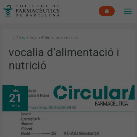
Vés
MAI
al
ME
contingut
Inici
Blog
vocalia d’alimentació i nutrició
vocalia d’alimentació i
nutrició
CIRCULAR
febr.
FARMACÈUTICA:
21
JA
DISPONIBLE
L’EDICIÓ
2024
ESPECIAL
PELS
125
ANYS
DEL
COFB