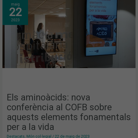
ELS
maig
AMINOÀCIDS:
22
NOVA
CONFERÈNCIA
AL
2023
COFB
SOBRE
AQUESTS
ELEMENTS
FONAMENTALS
PER
A
LA
VIDA
Els aminoàcids: nova
conferència al COFB sobre
aquests elements fonamentals
per a la vida
Destacats
,
Món col·legial
/
22 de maig de 2023