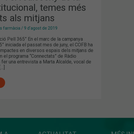
titucional, temes més
NAL,
s als mitjans
es farmàcia
/
9 d'agost de 2019
ió Pell 365” En el marc de la campanya
5” iniciada el passat mes de juny, el COFB ha
t impactes en diversos espais dels mitjans de
 el programa “Connectats” de Ràdio
 fer una entrevista a Marta Alcalde, vocal de
[…]