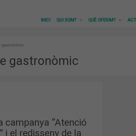
INICI
QUI SOM?
QUÈ OFERIM?
ACT
e gastronòmic
me gastronòmic
 La campanya “Atenció
” i el redisseny de la