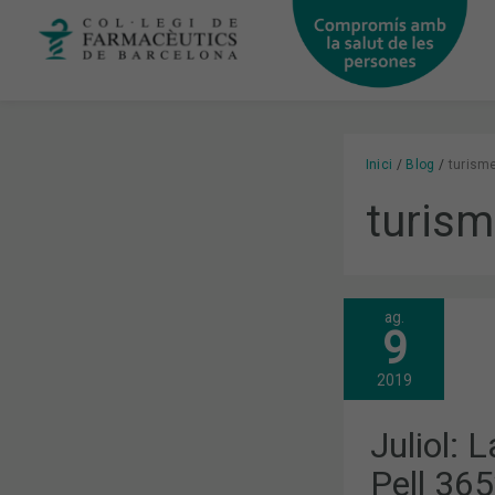
Vés
al
contingut
Inici
Blog
turism
turis
ag.
JULIOL:
9
LA
CAMPANYA
“ATENCIÓ
2019
PELL
365”
I
Juliol:
EL
REDISSENY
Pell 365
DE