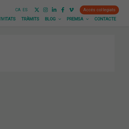
Accés col·legiats
CA
ES
IVITATS
TRÀMITS
BLOG
PREMSA
CONTACTE