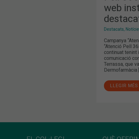
LA
web ins
WEB
INSTITUCIO
TEMES
destacat
MÉS
DESTACATS
ALS
Destacats
,
Notíci
MITJANS
Campanya “Atenc
“Atenció Pell 36
continuat tenin
comunicació com
Terrassa, que va
Dermofarmàcia 
LLEGIR MÉS