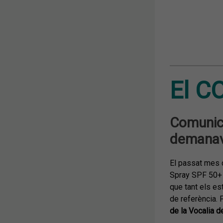
El C
Comunica
demanava
El passat mes 
Spray SPF 50+ i
que tant els es
de referència. P
de la Vocalia 