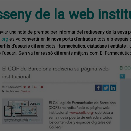
seny de la web instit
nviar una
nota de premsa
per informar del
redisseny de la seva p
.org
es va convertir en la
nova porta d’entrada
a tots els
espais d
erfils d’usuaris
diferenciats
-farmacèutics, ciutadans
i
entitats-
,
e l’usuari. Se’n va fer ressò diferents mitjans com
El Farmacéutic