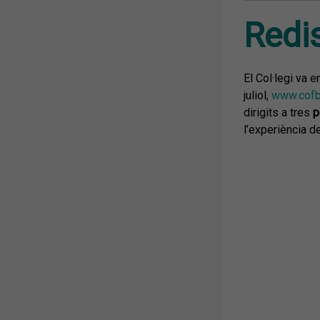
Redis
El Col·legi va e
juliol,
www.cofb
dirigits a tres
p
l’experiència d