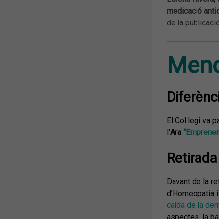
medicació anti
de la publicaci
Menc
Diferènc
El Col·legi va 
l’
Ara
“Emprene
Retirada
Davant de la r
d’Homeopatia i 
caída de la de
aspectes, la ba