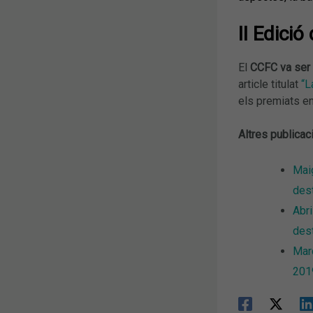
II Edici
El
CCFC va ser
article titulat
“L
els premiats en
Altres publicac
Maig
dest
Abri
dest
Març
201