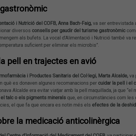
 gastronòmic
entació i Nutrició del COFB, Anna Bach-Faig,
va ser entrevistada 
cionar diversos
consells per gaudir del turisme gastronòmic
com 
mengem als bufets. La vocal d’Alimentació i Nutrició també va re
emperatura suficient per eliminar els microbis”.
a pell en trajectes en avió
mofarmàcia i Productes Sanitaris del Col·legi, Marta Alcalde,
va 
n què es donaven algunes recomanacions per
cuidar la pell i el
nava Alcalde era evitar viatjar amb la pell maquillada, ja que “el
el talc o els pigments minerals
que, en circumstàncies com les q
cies, el que fa que encara es notin més els
efectes de la deshid
obre la medicació anticolinèrgica
 del Centre d’Informació del Medicament del COFB
, va participa