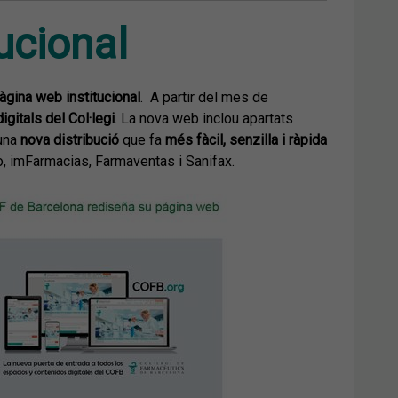
ucional
àgina web institucional
. A partir del mes de
igitals del Col·legi
. La nova web inclou apartats
 una
nova distribució
que fa
més fàcil, senzilla i ràpida
o
,
imFarmacias
,
Farmaventas
i Sanifax.