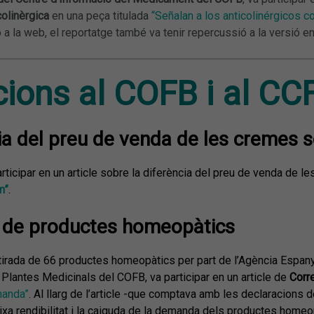
colinèrgica
en una peça titulada
“Señalan a los anticolinérgicos 
ó a la web, el reportatge també va tenir repercussió a la versió en
ions al COFB i al CC
ia del preu de venda de les cremes s
participar en un article sobre la diferència del preu de venda de
m”
.
 de productes homeopàtics
etirada de 66 productes homeopàtics per part de l’Agència Espa
Plantes Medicinals del COFB, va participar en un article de
Corr
manda”
.
Al llarg de l’article -que comptava amb les declaracions d
ixa rendibilitat i la caiguda de la demanda dels productes homeo