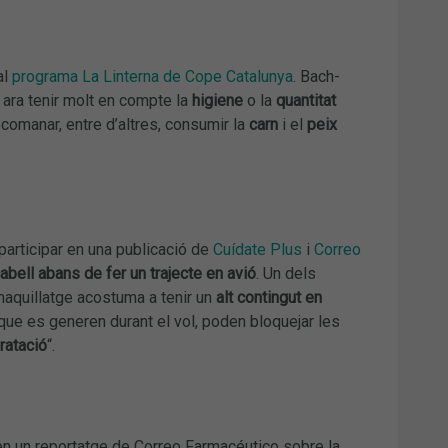
al
programa La Linterna de Cope Catalunya
. Bach-
ara tenir molt en compte la
higiene
o la
quantitat
comanar, entre d’altres, consumir la
carn
i el
peix
participar en una publicació de
Cuídate Plus
i
Correo
 cabell abans de fer un trajecte en avió
. Un dels
 maquillatge acostuma a tenir un
alt contingut en
ue es generen durant el vol, poden bloquejar les
ratació
“.
r en un reportatge de Correo Farmacéutico sobre la