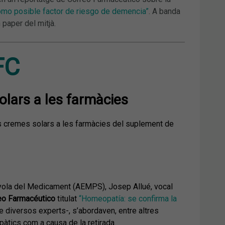
como posible factor de riesgo de demencia”
. A banda
 paper del mitjà.
FC
olars a les farmàcies
 les cremes solars a les farmàcies del suplement de
nyola del Medicament (AEMPS), Josep Allué, vocal
eo Farmacéutico
titulat
“Homeopatía: se confirma la
e diversos experts-, s’abordaven, entre altres
pàtics com a causa de la retirada.