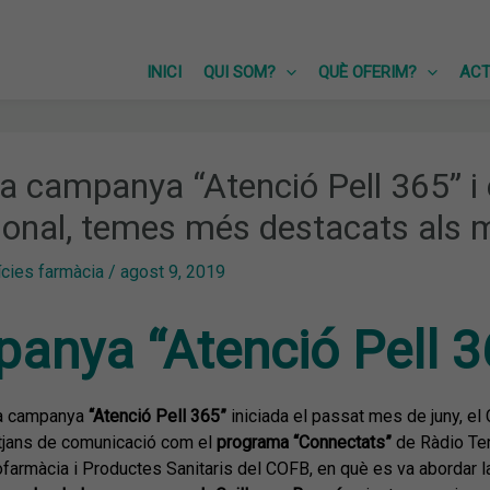
INICI
QUI SOM?
QUÈ OFERIM?
ACT
 La campanya “Atenció Pell 365” i 
cional, temes més destacats als 
ícies farmàcia
/
agost 9, 2019
anya “Atenció Pell 3
la campanya
“Atenció Pell 365”
iniciada el passat mes de juny, el
tjans de comunicació com el
programa “Connectats”
de Ràdio Ter
armàcia i Productes Sanitaris del COFB, en què es va abordar la