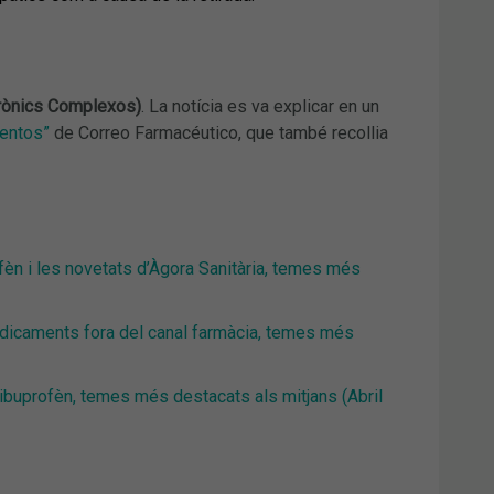
rònics Complexos)
. La notícia es va explicar en un
ientos”
de Correo Farmacéutico, que també recollia
èn i les novetats d’Àgora Sanitària, temes més
medicaments fora del canal farmàcia, temes més
’ibuprofèn, temes més destacats als mitjans (Abril