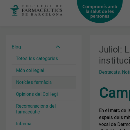
Vés
al
contingut
Juliol:
Blog
institu
Totes les categories
Món col·legial
Destacats
,
Not
Notícies farmàcia
Camp
Opinions del Col·legi
Recomanacions del
En el marc de 
farmacèutic
espais dels mi
Infarma
vocal de Dermof