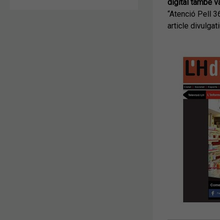
digital també
v
“Atenció Pell 3
article divulga