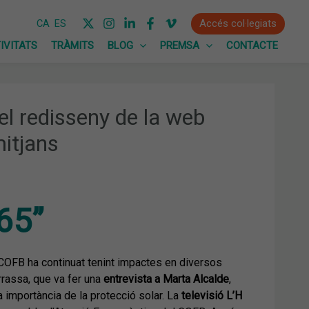
Accés col·legiats
CA
ES
IVITATS
TRÀMITS
BLOG
PREMSA
CONTACTE
el redisseny de la web
mitjans
65”
 COFB ha continuat tenint impactes en diversos
rassa, que va fer una
entrevista a Marta Alcalde
,
 importància de la protecció solar. La
televisió L’H