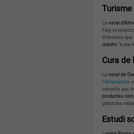
Turisme
La
vocal d’Alim
Faig va propor
d’aliments que 
cuinats
“a una t
Cura de l
La
vocal de Der
Farmacéutico
e
consells que do
productes com 
glàndules sebà
Estudi s
Lorena Rivera,