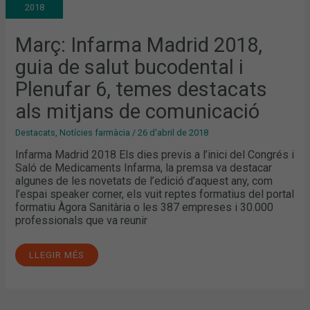
GUIA
2018
DE
SALUT
BUCODENTAL
I
Març: Infarma Madrid 2018,
PLENUFAR
6,
guia de salut bucodental i
TEMES
DESTACATS
ALS
Plenufar 6, temes destacats
MITJANS
DE
als mitjans de comunicació
COMUNICACIÓ
Destacats
,
Notícies farmàcia
/
26 d'abril de 2018
Infarma Madrid 2018 Els dies previs a l’inici del Congrés i
Saló de Medicaments Infarma, la premsa va destacar
algunes de les novetats de l’edició d’aquest any, com
l’espai speaker corner, els vuit reptes formatius del portal
formatiu Àgora Sanitària o les 387 empreses i 30.000
professionals que va reunir
LLEGIR MÉS