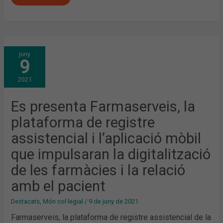
ES
juny
PRESENTA
9
FARMASERVEIS,
LA
PLATAFORMA
2021
DE
REGISTRE
ASSISTENCIAL
I
Es presenta Farmaserveis, la
L’APLICACIÓ
MÒBIL
plataforma de registre
QUE
IMPULSARAN
LA
assistencial i l’aplicació mòbil
DIGITALITZACIÓ
DE
que impulsaran la digitalització
LES
FARMÀCIES
I
de les farmàcies i la relació
LA
RELACIÓ
amb el pacient
AMB
EL
PACIENT
Destacats
,
Món col·legial
/
9 de juny de 2021
Farmaserveis, la plataforma de registre assistencial de la