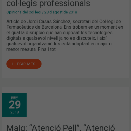
col·legis professionals
Opinions del Col·legi
/
28 d'agost de 2018
Article de Jordi Casas Sánchez, secretari del Col·legi de
Farmacèutics de Barcelona. Ens trobem en un moment en
el qual la disrupció que han suposat les tecnologies
digitals a qualsevol nivell ja no es discuteix, i així
qualsevol organització les està adoptant en major o
menor mesura. Fins i tot
LLEGIR MÉS
MAIG:
juny
“ATENCIÓ
29
PELL”,
“ATENCIÓ
MEDICACIÓ”
2018
I
ALTRES
SERVEIS
ASSISTENCIALS,
Maig: “Atenció Pell”, “Atenció
COM