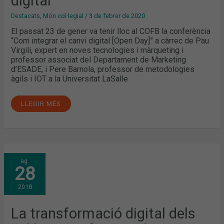
digital
Destacats
,
Món col·legial
/
3 de febrer de 2020
El passat 23 de gener va tenir lloc al COFB la conferència
“Com integrar el canvi digital [Open Day]” a càrrec de Pau
Virgili, expert en noves tecnologies i màrqueting i
professor associat del Departament de Marketing
d’ESADE, i Pere Barnola, professor de metodologies
àgils i IOT a la Universitat LaSalle
LLEGIR MÉS
LA
ag.
TRANSFORMACIÓ
28
DIGITAL
DELS
COL·LEGIS
2018
PROFESSIONALS
La transformació digital dels