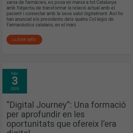
xarxa de farmàcies, es posa en marxa a tot Catalunya
amb l’objectiu de transformar la relació actual amb el
pacient i connectar amb la seva salut digitalment. Així ho
han anunciat els presidents dels quatre Col·legis de
Farmacèutics catalans, en el marc
LLEGIR MÉS
“DIGITAL
febr.
JOURNEY”:
3
UNA
FORMACIÓ
PER
2020
APROFUNDIR
EN
LES
OPORTUNITATS
“Digital Journey”: Una formació
QUE
OFEREIX
per aprofundir en les
L’ERA
DIGITAL
oportunitats que ofereix l’era