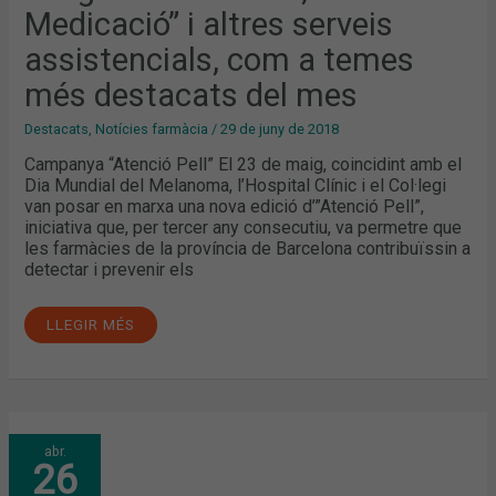
A
Medicació” i altres serveis
TEMES
MÉS
DESTACATS
assistencials, com a temes
DEL
MES
més destacats del mes
Destacats
,
Notícies farmàcia
/
29 de juny de 2018
Campanya “Atenció Pell” El 23 de maig, coincidint amb el
Dia Mundial del Melanoma, l’Hospital Clínic i el Col·legi
van posar en marxa una nova edició d’”Atenció Pell”,
iniciativa que, per tercer any consecutiu, va permetre que
les farmàcies de la província de Barcelona contribuïssin a
detectar i prevenir els
LLEGIR MÉS
MARÇ:
abr.
INFARMA
26
MADRID
2018,