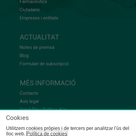
Farmacèutics
Ciutadans
Empreses i entitats
ACTUALITAT
Notes de premsa
Blog
Formulari de subscripció
MÉS INFORMACIÓ
Contacte
Avís legal
Canal Ètic i Política d’ús
Cookies
Utilitzem cookies pròpies i de tercers per analitzar l'ús del
lloc web.
Política de cookies