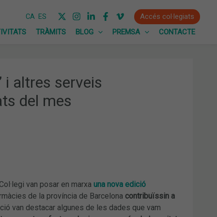
Accés col·legiats
CA
ES
IVITATS
TRÀMITS
BLOG
PREMSA
CONTACTE
i altres serveis
ats del mes
l Col·legi van posar en marxa
una nova edició
farmàcies de la província de Barcelona
contribuïssin a
ació van destacar algunes de les dades que vam