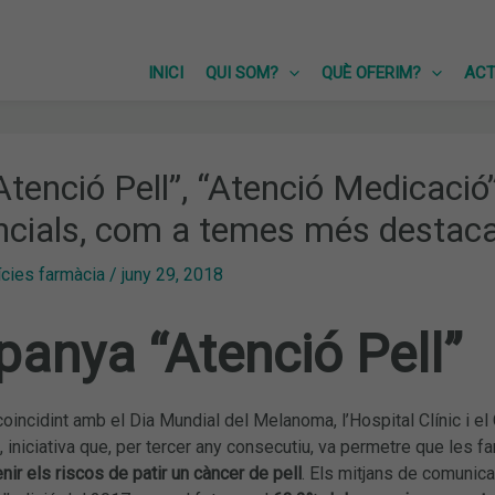
INICI
QUI SOM?
QUÈ OFERIM?
ACT
tenció Pell”, “Atenció Medicació” 
ncials, com a temes més destac
ícies farmàcia
/
juny 29, 2018
anya “Atenció Pell”
coincidint amb el Dia Mundial del Melanoma, l’Hospital Clínic i e
, iniciativa que, per tercer any consecutiu, va permetre que les 
nir els riscos de patir un càncer de pell
. Els mitjans de comunic