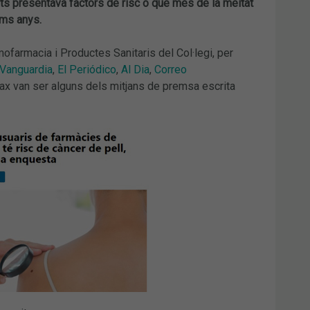
s presentava factors de risc o que més de la meitat
ims anys.
ofarmacia i Productes Sanitaris del Col·legi, per
 Vanguardia
,
El Periódico
,
Al Dia
,
Correo
fax van ser alguns dels mitjans de premsa escrita