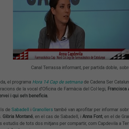
Canal Terrassa informant, per partida doble, sob
nda, el programa
Hora 14 Cap de setmana
de Cadena Ser Catalunya
racions de la vocal d’Oficina de Farmàcia del Col·legi,
Francisca 
rvei i qui se’n beneficia.
als de
Sabadell
i
Granollers
també van aprofitar per informar sobre
s.
Glòria Montané
, en el cas de Sabadell, i
Anna Font
, en el de Gr
ls estudis de tots dos mitjans per compartir, com Capdevila a T