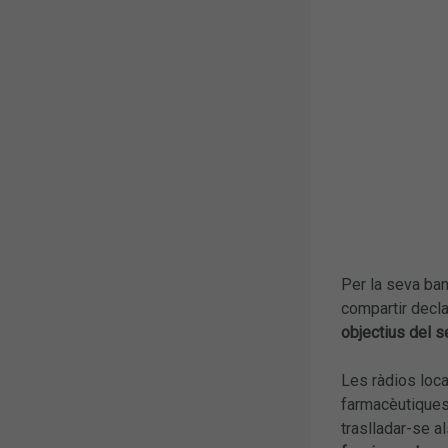
Per la seva ba
compartir decla
objectius del se
Les ràdios loc
farmacèutique
traslladar-se a