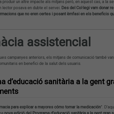
a produir un altre impacte als mitjans però, en aquest cas, a la se
n lector posava en dubte el servei.
Des del Col·legi vam donar r
formacions que no eren certes i posant èmfasi en els beneficis 
àcia assistencial
es campanyes anteriors, els mitjans de comunicació també van c
munitaris en benefici de la salut dels usuaris.
 d’educació sanitària a la gent gr
ments
armacia para explicar a mayores cómo tomar la medicación
”. D’aq
una
nova edició del Programa d’educació sanitària a la gent gran