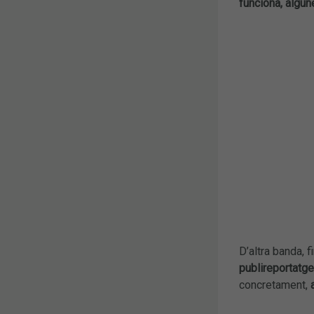
funciona, algun
D’altra banda, 
publireportatge 
concretament,
a