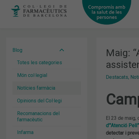
Vés
al
contingut
Maig: “A
Blog
assiste
Totes les categories
Món col·legial
Destacats
,
Not
Notícies farmàcia
Camp
Opinions del Col·legi
Recomanacions del
El 23 de maig, 
farmacèutic
d’”Atenció Pell”
Infarma
detectar i preve