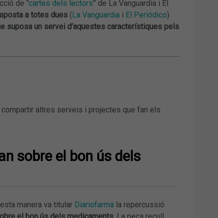
cció de “
cartes dels lectors
” de La Vanguardia i El
esposta a totes dues
(
La Vanguardia
i
El Periódico
)
que suposa un servei d’aquestes característiques pels
ompartir altres serveis i projectes que fan els
an sobre el bon ús dels
uesta manera va titular
Diariofarma
la repercussió
 sobre el bon ús dels medicaments
. La peça recull