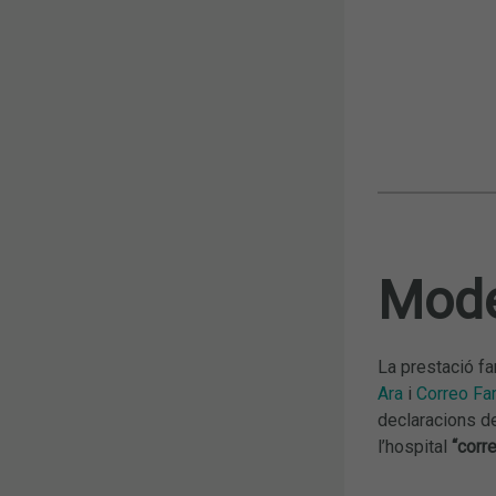
Model
La prestació fa
Ara
i
Correo Fa
declaracions de
l’hospital
“corr