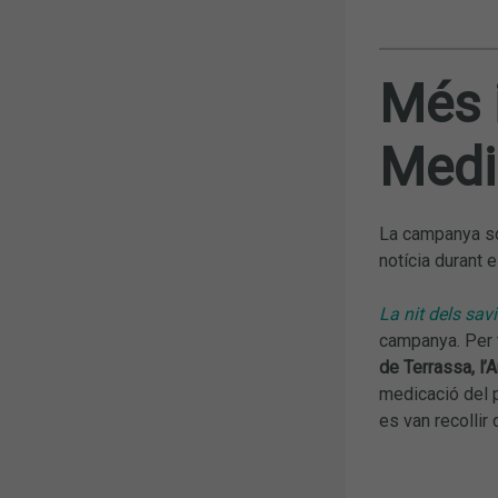
Més 
Medi
La campanya so
notícia durant 
La nit dels sav
campanya. Per t
de Terrassa, l’
medicació del p
es van recollir