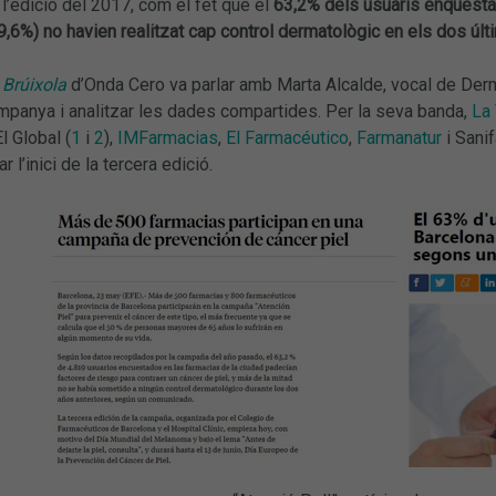
 l’edició del 2017, com el fet que el
63,2% dels usuaris enquestat
9,6%) no havien realitzat cap control dermatològic en els dos últ
 Brúixola
d’Onda Cero va parlar amb Marta Alcalde, vocal de Derm
mpanya i analitzar les dades compartides. Per la seva banda,
La
El Global (
1
i
2
),
IMFarmacias
,
El Farmacéutico
,
Farmanatur
i Sani
 l’inici de la tercera edició.