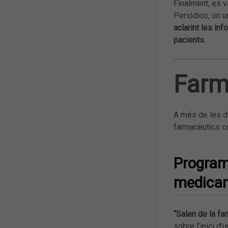
Finalment, es v
Periódico, on u
aclarint les in
pacients.
Farm
A més de les du
farmacèutics co
Programa
medica
“Salen de la f
sobre l’inici d’