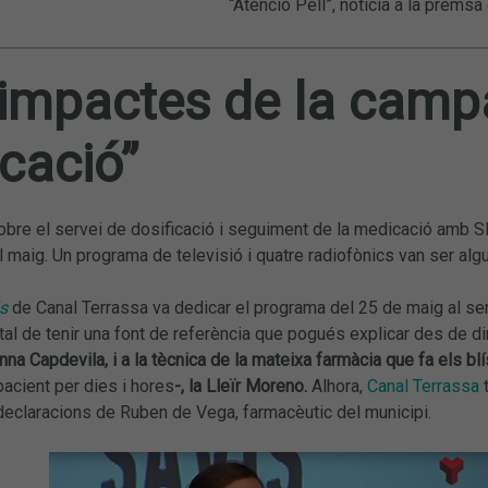
“Atenció Pell”, notícia a la premsa 
impactes de la camp
cació”
bre el servei de dosificació i seguiment de la medicació amb S
el maig. Un programa de televisió i quatre radiofònics van ser 
is
de Canal Terrassa va dedicar el programa del 25 de maig al ser
al de tenir una font de referència que pogués explicar des de din
Anna Capdevila, i a la tècnica de la mateixa farmàcia que fa els b
acient per dies i hores
-, la Lleïr Moreno.
Alhora,
Canal Terrassa
t
 declaracions de Ruben de Vega, farmacèutic del municipi.