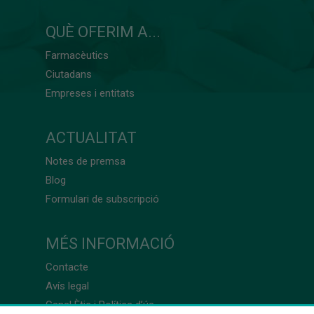
QUÈ OFERIM A...
Farmacèutics
Ciutadans
Empreses i entitats
ACTUALITAT
Notes de premsa
Blog
Formulari de subscripció
MÉS INFORMACIÓ
Contacte
Avís legal
Canal Ètic i Política d’ús