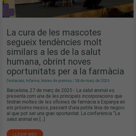
NOVES
OPORTUNITATS
PER
A
LA
FARMÀCIA
La cura de les mascotes
segueix tendències molt
similars a les de la salut
humana, obrint noves
oportunitats per a la farmàcia
Destacats
,
Infarma
,
Notes de premsa
/
28 de març de 2025
Barcelona, 27 de març de 2025.- La salut animal es
presenta com una de les principals incorporacions que
tindran moltes de les oficines de farmàcia a Espanya en
els pròxims mesos, passant d’una petita línia de negoci
al que pot ser una gran oportunitat. La conferència “La
salut animal en […]
LLEGIR MÉS