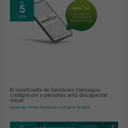
ag.
5
2026
El localitzador de farmàcies Farmaguia
s’adapta per a persones amb discapacitat
visual
Destacats
,
Notes de premsa
/
5 d'agost de 2026
jul.