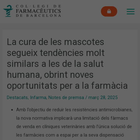
Vés
MAI
al
ME
contingut
La cura de les mascotes
segueix tendències molt
similars a les de la salut
humana, obrint noves
oportunitats per a la farmàcia
Destacats
,
Infarma
,
Notes de premsa
/
març 28, 2025
Amb l’objectiu de reduir les resistències antimicrobianes,
la nova normativa implicarà una limitació dels fàrmacs
de venda en clíniques veterinàries amb l’única solució de
les farmàcies com a espai per a la seva dispensació