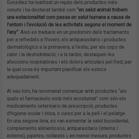
González ha realitzat un repàs dels productes més
venuts i ha destacat també com
“en salut animal trobem
una estacionalitat com passa en salut humana a causa de
l’entorn i l’evolució de les activitats segons el moment de
l’any”
. Això es tradueix en un predomini dels tractaments
per a refredats a l’hivern; els antiparasitaris i productes
dermatològics a la primavera; a l’estiu, per als cops de
calor i la deshidratació; i a la tardor, destaquen les
afeccions respiratòries i els dolors articulars pel fred, per
la qual cosa és important planificar els estocs
adequadament.
Al seu torn, ha recomanat començar amb productes “als
quals el farmacèutic està més acostumat” com són els
medicaments veterinaris de prescripció, productes
d’higiene ocular i ótica, o cures per a la pell i el pelatge.
En una segona línia, es van esmentar la salut bucodental,
complements alimentosos, antiparasitaris (interns i
externs), pipetes, collarets i, en menor mesura, productes