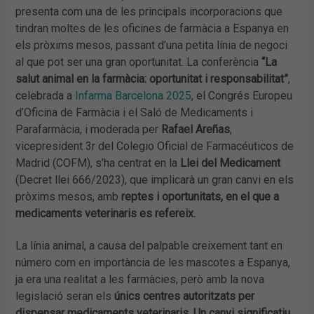
presenta com una de les principals incorporacions que
tindran moltes de les oficines de farmàcia a Espanya en
els pròxims mesos, passant d’una petita línia de negoci
al que pot ser una gran oportunitat. La conferència
“La
salut animal en la farmàcia: oportunitat i responsabilitat”
,
celebrada a
Infarma Barcelona 2025
, el Congrés Europeu
d’Oficina de Farmàcia i el Saló de Medicaments i
Parafarmàcia, i moderada per
Rafael Areñas
,
vicepresident 3r del Colegio Oficial de Farmacéuticos de
Madrid (COFM), s’ha centrat en la
Llei del Medicament
(Decret llei 666/2023), que implicarà un gran canvi en els
pròxims mesos, amb
reptes i oportunitats, en el que a
medicaments veterinaris es refereix.
La línia animal, a causa del palpable creixement tant en
número com en importància de les mascotes a Espanya,
ja era una realitat a les farmàcies, però amb la nova
legislació seran els
únics centres autoritzats per
dispensar medicaments veterinaris
.
Un canvi significatiu