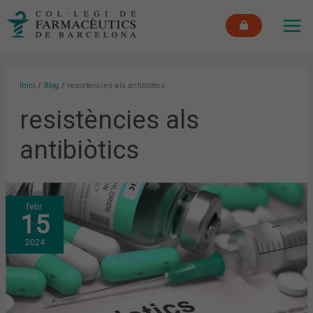
Vés
MAI
al
ME
contingut
Inici
Blog
resistències als antibiòtics
resistències als
antibiòtics
QUIN
febr.
ÉS
15
L’ÚS
ADEQUAT
DELS
2024
ANTIBIÒTICS
PER
EVITAR
RESISTÈNCIES?