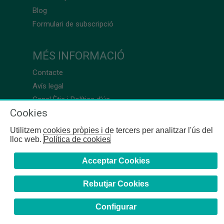
Blog
Formulari de subscripció
MÉS INFORMACIÓ
Contacte
Avís legal
Canal Ètic i Política d’ús
Cookies
Utilitzem cookies pròpies i de tercers per analitzar l'ús del
lloc web.
Política de cookies
Acceptar Cookies
Rebutjar Cookies
Configurar
COFB
- 2024 | Girona, 64-66 - 08009 Barcelona - Tel. +34