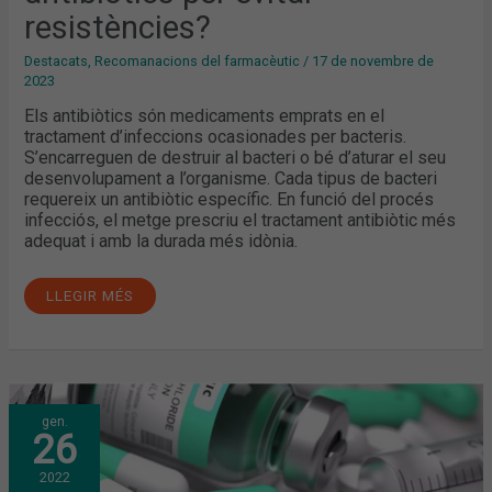
resistències?
Destacats
,
Recomanacions del farmacèutic
/
17 de novembre de
2023
Els antibiòtics són medicaments emprats en el
tractament d’infeccions ocasionades per bacteris.
S’encarreguen de destruir al bacteri o bé d’aturar el seu
desenvolupament a l’organisme. Cada tipus de bacteri
requereix un antibiòtic específic. En funció del procés
infecciós, el metge prescriu el tractament antibiòtic més
adequat i amb la durada més idònia.
LLEGIR MÉS
QUIN
gen.
ÉS
26
L’ÚS
ADEQUAT
DELS
2022
ANTIBIÒTICS