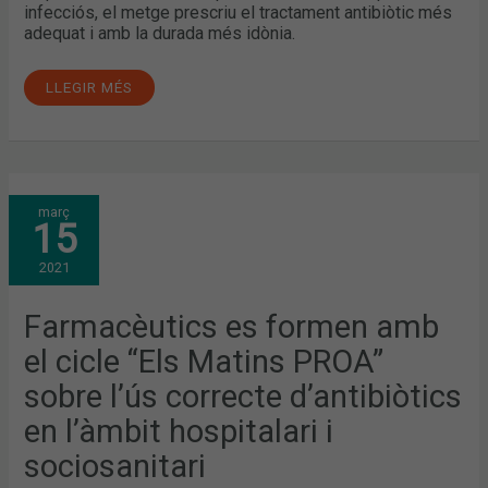
infecciós, el metge prescriu el tractament antibiòtic més
adequat i amb la durada més idònia.
LLEGIR MÉS
FARMACÈUTICS
març
ES
15
FORMEN
AMB
EL
2021
CICLE
“ELS
MATINS
PROA”
Farmacèutics es formen amb
SOBRE
L’ÚS
el cicle “Els Matins PROA”
CORRECTE
D’ANTIBIÒTICS
EN
sobre l’ús correcte d’antibiòtics
L’ÀMBIT
HOSPITALARI
en l’àmbit hospitalari i
I
SOCIOSANITARI
sociosanitari