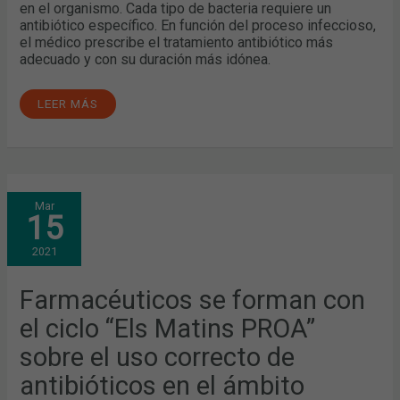
en el organismo. Cada tipo de bacteria requiere un
antibiótico específico. En función del proceso infeccioso,
el médico prescribe el tratamiento antibiótico más
adecuado y con su duración más idónea.
LEER MÁS
FARMACÉUTICOS
Mar
SE
15
FORMAN
CON
EL
2021
CICLO
“ELS
MATINS
PROA”
Farmacéuticos se forman con
SOBRE
EL
el ciclo “Els Matins PROA”
USO
CORRECTO
DE
sobre el uso correcto de
ANTIBIÓTICOS
EN
antibióticos en el ámbito
EL
ÁMBITO