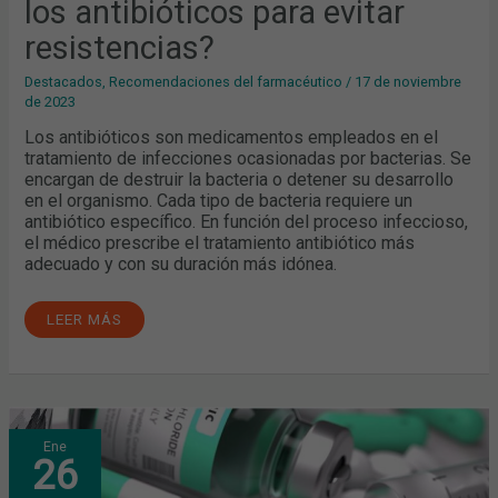
los antibióticos para evitar
resistencias?
Destacados
,
Recomendaciones del farmacéutico
/
17 de noviembre
de 2023
Los antibióticos son medicamentos empleados en el
tratamiento de infecciones ocasionadas por bacterias. Se
encargan de destruir la bacteria o detener su desarrollo
en el organismo. Cada tipo de bacteria requiere un
antibiótico específico. En función del proceso infeccioso,
el médico prescribe el tratamiento antibiótico más
adecuado y con su duración más idónea.
LEER MÁS
¿CUÁL
Ene
ES
26
EL
USO
ADECUADO