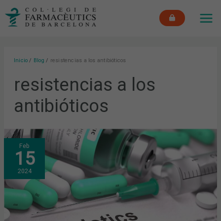
Ir
MAI
al
ME
contenido
Inicio
Blog
resistencias a los antibióticos
resistencias a los
antibióticos
¿CUÁL
Feb
ES
15
EL
USO
ADECUADO
2024
DE
LOS
ANTIBIÓTICOS
PARA
EVITAR
RESISTENCIAS?