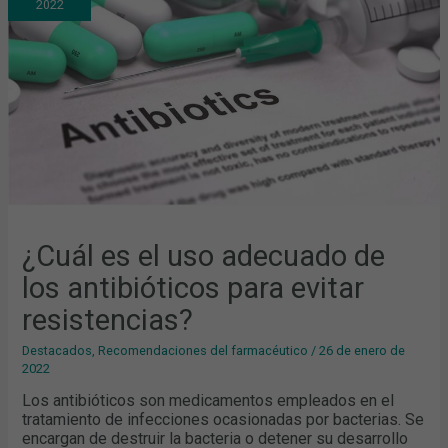
2022
DE
LOS
ANTIBIÓTICOS
PARA
EVITAR
RESISTENCIAS?
¿Cuál es el uso adecuado de
los antibióticos para evitar
resistencias?
Destacados
,
Recomendaciones del farmacéutico
/
26 de enero de
2022
Los antibióticos son medicamentos empleados en el
tratamiento de infecciones ocasionadas por bacterias. Se
encargan de destruir la bacteria o detener su desarrollo