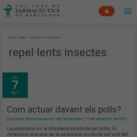
Vés
MAI
al
ME
contingut
Inici
Blog
repel·lents insectes
repel·lents insectes
COM
set.
ACTUAR
7
DAVANT
ELS
POLLS?
2021
Com actuar davant els polls?
Destacats
,
Recomanacions del farmacèutic
/
7 de setembre de 2021
La pediculosi és la infestació produïda per polls. El
símptoma principal de la pediculosi produïda pel poll del