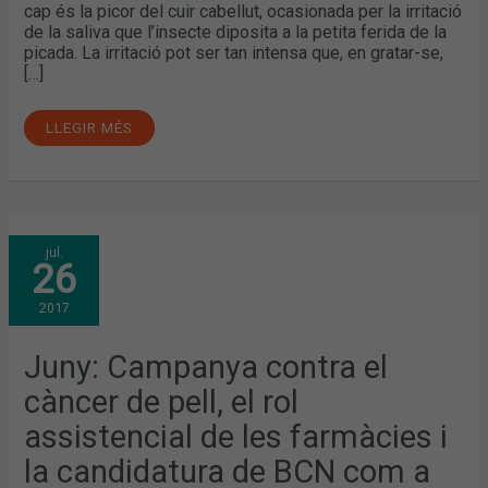
cap és la picor del cuir cabellut, ocasionada per la irritació
de la saliva que l’insecte diposita a la petita ferida de la
picada. La irritació pot ser tan intensa que, en gratar-se,
[…]
LLEGIR MÉS
JUNY:
jul.
CAMPANYA
26
CONTRA
EL
CÀNCER
2017
DE
PELL,
EL
ROL
Juny: Campanya contra el
ASSISTENCIAL
DE
càncer de pell, el rol
LES
FARMÀCIES
I
assistencial de les farmàcies i
LA
CANDIDATURA
la candidatura de BCN com a
DE
BCN