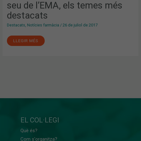
COM
seu de l’EMA, els temes més
A
SEU
destacats
DE
L’EMA,
ELS
Destacats
,
Notícies farmàcia
/
26 de juliol de 2017
TEMES
MÉS
DESTACATS
LLEGIR MÉS
EL COL·LEGI
Què és?
Com s'organitza?