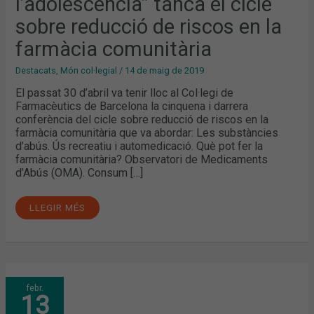
l’adolescència” tanca el cicle
REDUCCIÓ
DE
RISCOS
sobre reducció de riscos en la
EN
LA
farmàcia comunitària
FARMÀCIA
COMUNITÀRIA
Destacats
,
Món col·legial
/
14 de maig de 2019
El passat 30 d’abril va tenir lloc al Col·legi de
Farmacèutics de Barcelona la cinquena i darrera
conferència del cicle sobre reducció de riscos en la
farmàcia comunitària que va abordar: Les substàncies
d’abús. Ús recreatiu i automedicació. Què pot fer la
farmàcia comunitària? Observatori de Medicaments
d’Abús (OMA). Consum […]
LLEGIR MÉS
OPIOIDES
febr.
MAJORS,
13
ATENCIÓ
FARMACÈUTICA