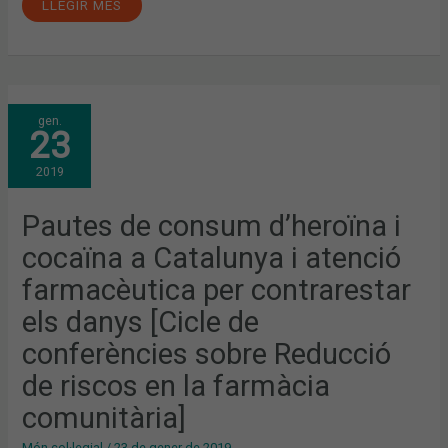
LLEGIR MÉS
PAUTES
gen.
DE
23
CONSUM
D’HEROÏNA
I
2019
COCAÏNA
A
CATALUNYA
I
Pautes de consum d’heroïna i
ATENCIÓ
FARMACÈUTICA
cocaïna a Catalunya i atenció
PER
CONTRARESTAR
ELS
farmacèutica per contrarestar
DANYS
[CICLE
els danys [Cicle de
DE
CONFERÈNCIES
SOBRE
conferències sobre Reducció
REDUCCIÓ
DE
de riscos en la farmàcia
RISCOS
EN
LA
comunitària]
FARMÀCIA
COMUNITÀRIA]
Món col·legial
/
23 de gener de 2019