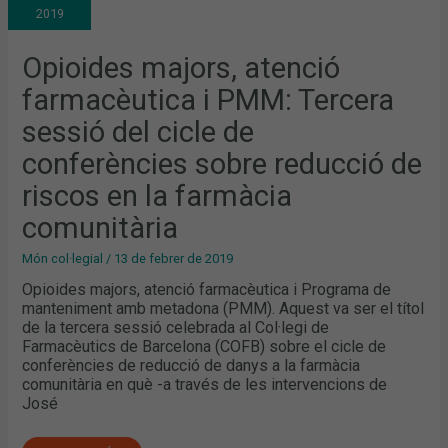
I
2019
PMM:
TERCERA
SESSIÓ
DEL
Opioides majors, atenció
CICLE
DE
farmacèutica i PMM: Tercera
CONFERÈNCIES
SOBRE
REDUCCIÓ
sessió del cicle de
DE
RISCOS
conferències sobre reducció de
EN
LA
FARMÀCIA
riscos en la farmàcia
COMUNITÀRIA
comunitària
Món col·legial
/
13 de febrer de 2019
Opioides majors, atenció farmacèutica i Programa de
manteniment amb metadona (PMM). Aquest va ser el títol
de la tercera sessió celebrada al Col·legi de
Farmacèutics de Barcelona (COFB) sobre el cicle de
conferències de reducció de danys a la farmàcia
comunitària en què -a través de les intervencions de
José