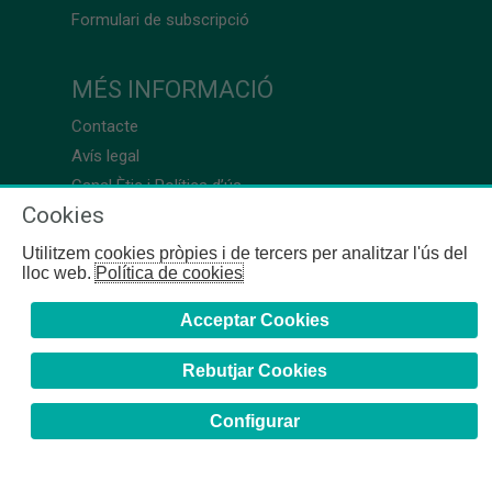
Formulari de subscripció
MÉS INFORMACIÓ
Contacte
Avís legal
Canal Ètic i Política d’ús
Cookies
Utilitzem cookies pròpies i de tercers per analitzar l'ús del
lloc web.
Política de cookies
Acceptar Cookies
Rebutjar Cookies
Configurar
COFB
- 2024 | Girona, 64-66 - 08009 Barcelona - Tel. +34
93 244 07 10