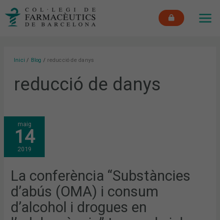
Vés
MAI
al
ME
contingut
Inici
Blog
reducció de danys
reducció de danys
LA
maig
CONFERÈNCIA
14
“SUBSTÀNCIES
D’ABÚS
(OMA)
2019
I
CONSUM
D’ALCOHOL
I
La conferència “Substàncies
DROGUES
EN
d’abús (OMA) i consum
L’ADOLESCÈNCIA”
TANCA
EL
d’alcohol i drogues en
CICLE
SOBRE