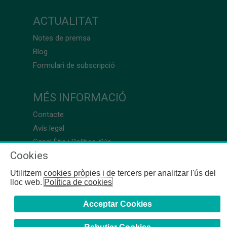
ACTUALITAT
Notes de premsa
Blog
Formulari de subscripció
MÉS INFORMACIÓ
Contacte
Avís legal
Canal Ètic i Política d’ús
Cookies
Utilitzem cookies pròpies i de tercers per analitzar l'ús del
lloc web.
Política de cookies
Acceptar Cookies