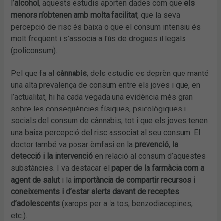
l’
alcohol
, aquests estudis aporten dades com que
els
menors n’obtenen amb molta facilitat
, que la seva
percepció de risc és baixa o que el consum intensiu és
molt freqüent i s’associa a l’ús de drogues il·legals
(policonsum).
Pel que fa al
cànnabis
, dels estudis es deprèn que manté
una alta prevalença de consum entre els joves i que, en
l’actualitat, hi ha cada vegada una evidència més gran
sobre les conseqüències físiques, psicològiques i
socials del consum de cànnabis, tot i que els joves tenen
una baixa percepció del risc associat al seu consum. El
doctor també va posar èmfasi en la
prevenció, la
detecció i la intervenció
en relació al consum d’aquestes
substàncies. I va destacar el
paper de la farmàcia com a
agent de salut
i la
importància de compartir recursos i
coneixements i d’estar alerta davant de receptes
d’adolescents
(xarops per a la tos, benzodiacepines,
etc.).