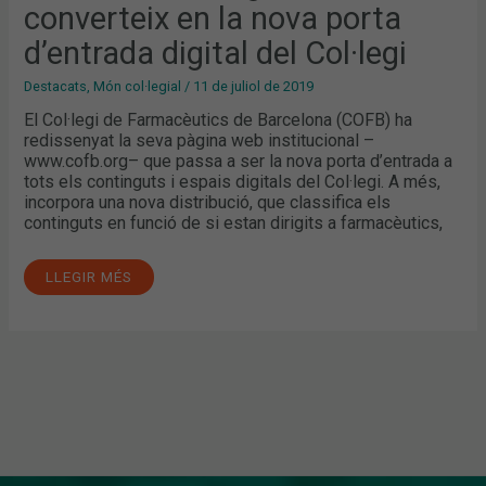
converteix en la nova porta
PORTA
D’ENTRADA
DIGITAL
d’entrada digital del Col·legi
DEL
COL·LEGI
Destacats
,
Món col·legial
/
11 de juliol de 2019
El Col·legi de Farmacèutics de Barcelona (COFB) ha
redissenyat la seva pàgina web institucional –
www.cofb.org– que passa a ser la nova porta d’entrada a
tots els continguts i espais digitals del Col·legi. A més,
incorpora una nova distribució, que classifica els
continguts en funció de si estan dirigits a farmacèutics,
LLEGIR MÉS