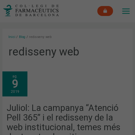
Vés
MAI
al
ME
contingut
Inici
Blog
redisseny web
redisseny web
JULIOL:
ag.
LA
9
CAMPANYA
“ATENCIÓ
PELL
2019
365”
I
EL
REDISSENY
Juliol: La campanya “Atenció
DE
LA
Pell 365” i el redisseny de la
WEB
INSTITUCIONAL,
TEMES
web institucional, temes més
MÉS
DESTACATS