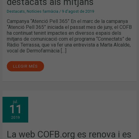
destacats als mitjans
ALS
MITJANS
Destacats
,
Notícies farmàcia
/
9 d'agost de 2019
Campanya “Atenció Pell 365” En el marc de la campanya
“Atenció Pell 365” iniciada el passat mes de juny, el COFB
ha continuat tenint impactes en diversos espais dels
mitjans de comunicació com el programa “Connectats” de
Ràdio Terrassa, que va fer una entrevista a Marta Alcalde,
vocal de Dermofarmàcia […]
LLEGIR MÉS
LA
jul.
WEB
11
COFB.ORG
ES
RENOVA
2019
I
ES
CONVERTEIX
EN
La web COFB.org es renova i es
LA
NOVA