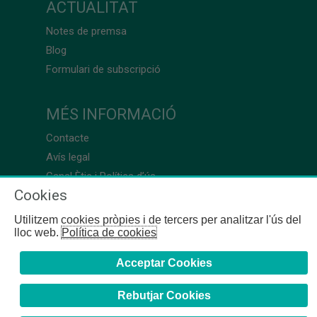
ACTUALITAT
Notes de premsa
Blog
Formulari de subscripció
MÉS INFORMACIÓ
Contacte
Avís legal
Canal Ètic i Política d’ús
Cookies
Utilitzem cookies pròpies i de tercers per analitzar l'ús del
lloc web.
Política de cookies
Acceptar Cookies
Rebutjar Cookies