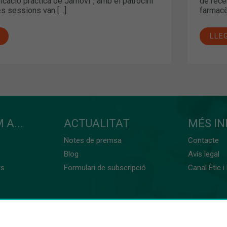
licació pràctica de Jamovi”, amb el patrocini
de rece
s sessions van […]
farmacè
LLE
 A...
ACTUALITAT
MÉS I
Notes de premsa
Contacte
Blog
Avís legal
ts
Formulari de subscripció
Canal Ètic i