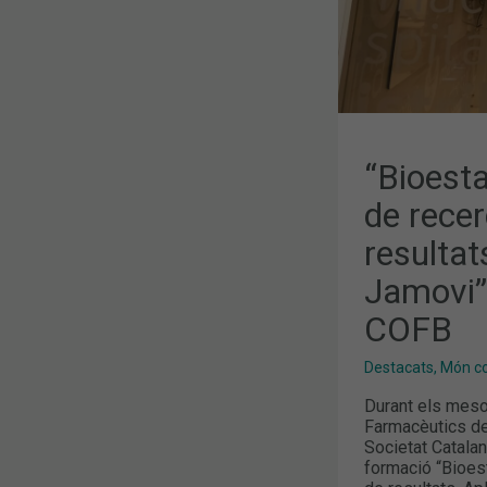
DE
JAMOVI”,
NOVA
FORMACIÓ
AL
COFB
“Bioesta
de recer
resultat
Jamovi”
COFB
Destacats
,
Món col
Durant els mesos
Farmacèutics de
Societat Catalan
formació “Bioes