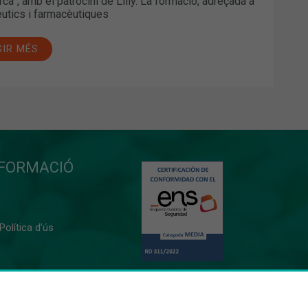
rca”, amb el patrocini de Lilly. La formació, adreçada a
utics i farmacèutiques
GIR MÉS
NFORMACIÓ
 Política d’ús