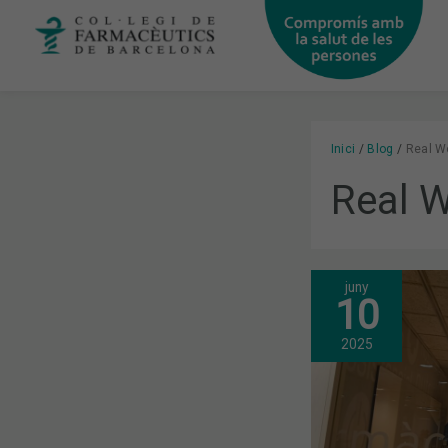
Vés
al
contingut
Inici
Blog
Real W
Real W
juny
“BIOESTADÍS
10
METODOLOG
DE
RECERCA
2025
I
GENERACIÓ
DE
RESULTATS.
APLICACIÓ
PRÀCTICA