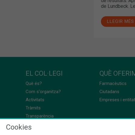
de resultats. Ap
de Lundbeck. Le
LLEGIR MÉS
EL COL·LEGI
QUÈ OFERIM
Què és?
Farmacèutics
Com s'organitza?
Ciutadans
Activitats
Empreses i entita
Tràmits
Transparència
Cookies