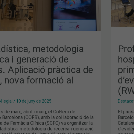
EST
D’E
EN
EL
MÓ
REA
(RW
dística, metodologia
Pro
ca i generació de
hosp
s. Aplicació pràctica de
pri
, nova formació al
d’e
(RW
·legial
/
10 de juny de 2025
Destaca
 de març, abril i maig, el Col·legi de
El pass
 Barcelona (COFB), amb la col·laboració de la
Barcelo
a de Farmàcia Clínica (SCFC) va organitzar la
Catalan
tadística, metodologia de recerca i generació
d’evidè