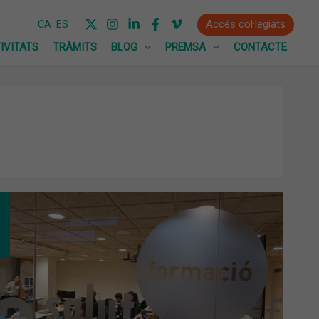
Accés col·legiats
CA
ES
IVITATS
TRÀMITS
BLOG
PREMSA
CONTACTE
FESSIONALS
MÀCIA
PITALÀRIA
TENCIÓ
MÀRIA
MEN