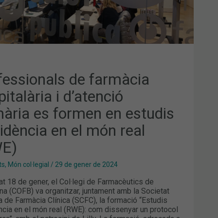
UDIS
VIDÈNCIA
N
L
E)
fessionals de farmàcia
italària i d’atenció
mària es formen en estudis
vidència en el món real
E)
ts
,
Món col·legial
/
29 de gener de 2024
at 18 de gener, el Col·legi de Farmacèutics de
na (COFB) va organitzar, juntament amb la Societat
a de Farmàcia Clínica (SCFC), la formació “Estudis
ncia en el món real (RWE): com dissenyar un protocol