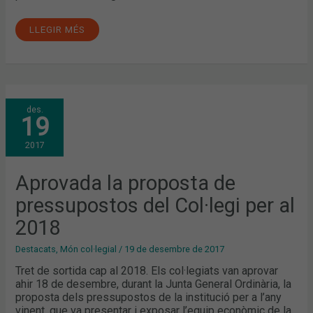
LLEGIR MÉS
APROVADA
des.
LA
19
PROPOSTA
DE
PRESSUPOSTOS
2017
DEL
COL·LEGI
PER
AL
Aprovada la proposta de
2018
pressupostos del Col·legi per al
2018
Destacats
,
Món col·legial
/
19 de desembre de 2017
Tret de sortida cap al 2018. Els col·legiats van aprovar
ahir 18 de desembre, durant la Junta General Ordinària, la
proposta dels pressupostos de la institució per a l’any
vinent, que va presentar i exposar l’equip econòmic de la