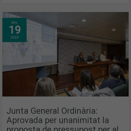
JUNTA
des.
GENERAL
19
ORDINÀRIA:
APROVADA
PER
2023
UNANIMITAT
LA
PROPOSTA
DE
PRESSUPOST
PER
AL
2024
Junta General Ordinària:
Aprovada per unanimitat la
proposta de pressupost per al