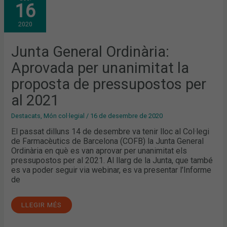
16
ORDINÀRIA:
APROVADA
PER
2020
UNANIMITAT
LA
PROPOSTA
DE
Junta General Ordinària:
PRESSUPOSTOS
PER
Aprovada per unanimitat la
AL
2021
proposta de pressupostos per
al 2021
Destacats
,
Món col·legial
/
16 de desembre de 2020
El passat dilluns 14 de desembre va tenir lloc al Col·legi
de Farmacèutics de Barcelona (COFB) la Junta General
Ordinària en què es van aprovar per unanimitat els
pressupostos per al 2021. Al llarg de la Junta, que també
es va poder seguir via webinar, es va presentar l’Informe
de
LLEGIR MÉS