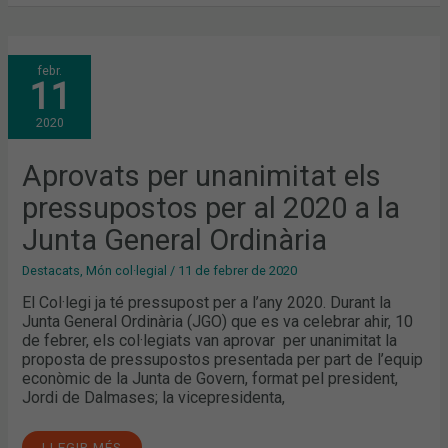
APROVATS
febr.
PER
11
UNANIMITAT
ELS
PRESSUPOSTOS
2020
PER
AL
2020
A
Aprovats per unanimitat els
LA
JUNTA
pressupostos per al 2020 a la
GENERAL
ORDINÀRIA
Junta General Ordinària
Destacats
,
Món col·legial
/
11 de febrer de 2020
El Col·legi ja té pressupost per a l’any 2020. Durant la
Junta General Ordinària (JGO) que es va celebrar ahir, 10
de febrer, els col·legiats van aprovar per unanimitat la
proposta de pressupostos presentada per part de l’equip
econòmic de la Junta de Govern, format pel president,
Jordi de Dalmases; la vicepresidenta,
LLEGIR MÉS