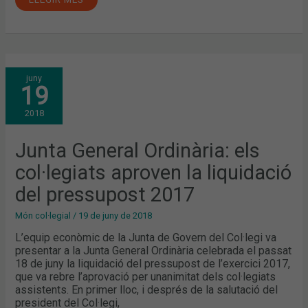
JUNTA
juny
GENERAL
19
ORDINÀRIA:
ELS
COL·LEGIATS
2018
APROVEN
LA
LIQUIDACIÓ
DEL
Junta General Ordinària: els
PRESSUPOST
2017
col·legiats aproven la liquidació
del pressupost 2017
Món col·legial
/
19 de juny de 2018
L’equip econòmic de la Junta de Govern del Col·legi va
presentar a la Junta General Ordinària celebrada el passat
18 de juny la liquidació del pressupost de l’exercici 2017,
que va rebre l’aprovació per unanimitat dels col·legiats
assistents. En primer lloc, i després de la salutació del
president del Col·legi,