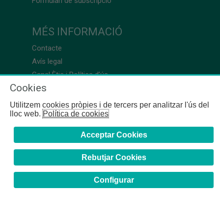
Formulari de subscripció
MÉS INFORMACIÓ
Contacte
Avís legal
Canal Ètic i Política d’ús
Cookies
Utilitzem cookies pròpies i de tercers per analitzar l'ús del
lloc web.
Política de cookies
Acceptar Cookies
Rebutjar Cookies
Configurar
COFB
- 2024 | Girona, 64-66 - 08009 Barcelona - Tel. +34
93 244 07 10