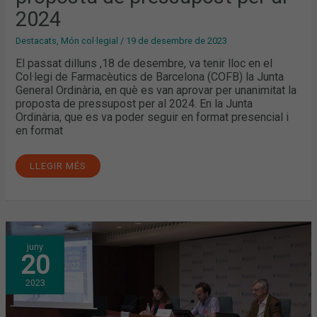
2024
Destacats
,
Món col·legial
/
19 de desembre de 2023
El passat dilluns ,18 de desembre, va tenir lloc en el
Col·legi de Farmacèutics de Barcelona (COFB) la Junta
General Ordinària, en què es van aprovar per unanimitat la
proposta de pressupost per al 2024. En la Junta
Ordinària, que es va poder seguir en format presencial i
en format
LLEGIR MÉS
JUNTA
juny
GENERAL
20
ORDINÀRIA:
APROVADA
PER
2023
UNANIMITAT
LA
LIQUIDACIÓ
DEL