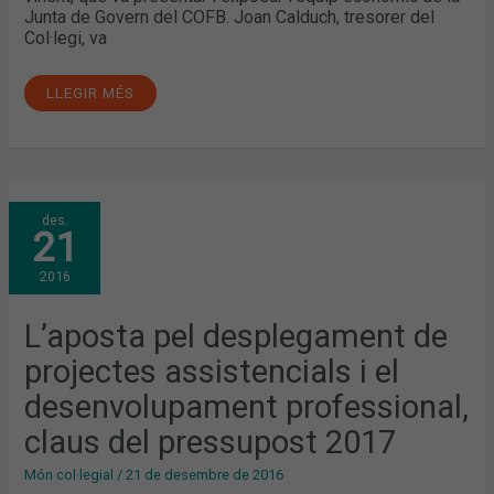
Junta de Govern del COFB. Joan Calduch, tresorer del
Col·legi, va
LLEGIR MÉS
L’APOSTA
des.
PEL
21
DESPLEGAMENT
DE
PROJECTES
2016
ASSISTENCIALS
I
EL
DESENVOLUPAMENT
L’aposta pel desplegament de
PROFESSIONAL,
CLAUS
projectes assistencials i el
DEL
PRESSUPOST
2017
desenvolupament professional,
claus del pressupost 2017
Món col·legial
/
21 de desembre de 2016