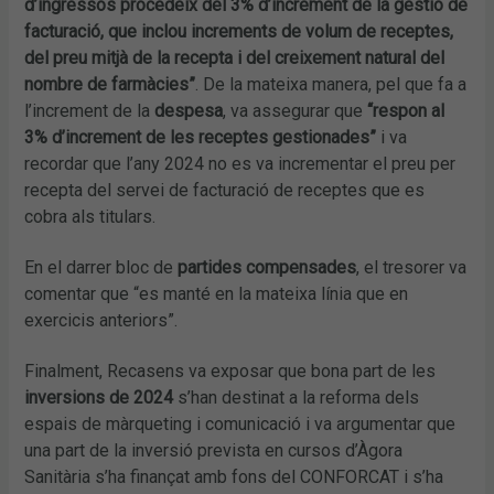
d’ingressos procedeix del 3% d’increment de la gestió de
facturació, que inclou increments de volum de receptes,
del preu mitjà de la recepta i del creixement natural del
nombre de farmàcies”
. De la mateixa manera, pel que fa a
l’increment de la
despesa
, va assegurar que
“respon al
3% d’increment de les receptes gestionades”
i va
recordar que l’any 2024 no es va incrementar el preu per
recepta del servei de facturació de receptes que es
cobra als titulars.
En el darrer bloc de
partides compensades
, el tresorer va
comentar que “es manté en la mateixa línia que en
exercicis anteriors”.
Finalment, Recasens va exposar que bona part de les
inversions de 2024
s’han destinat a la reforma dels
espais de màrqueting i comunicació i va argumentar que
una part de la inversió prevista en cursos d’Àgora
Sanitària s’ha finançat amb fons del CONFORCAT i s’ha