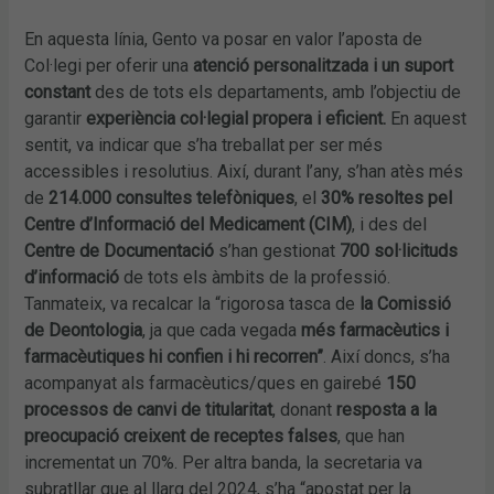
En aquesta línia, Gento va posar en valor l’aposta de
Col·legi per oferir una
atenció personalitzada i un suport
constant
des de tots els departaments, amb l’objectiu de
garantir
experiència col·legial propera i eficient.
En aquest
sentit, va indicar que s’ha treballat per ser més
accessibles i resolutius. Així, durant l’any, s’han atès més
de
214.000 consultes telefòniques
, el
30% resoltes pel
Centre d’Informació del Medicament (CIM)
, i des del
Centre de Documentació
s’han gestionat
700 sol·licituds
d’informació
de tots els àmbits de la professió.
Tanmateix, va recalcar la “rigorosa tasca de
la Comissió
de Deontologia
, ja que cada vegada
més farmacèutics i
farmacèutiques hi confien i hi recorren”
. Així doncs, s’ha
acompanyat als farmacèutics/ques en gairebé
150
processos de canvi de titularitat
, donant
resposta a la
preocupació creixent de receptes falses
, que han
incrementat un 70%. Per altra banda, la secretaria va
subratllar que al llarg del 2024, s’ha “apostat per la