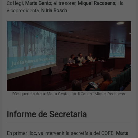
Col·legi
, Marta Gento
; el tresorer,
Miquel Recasens
; i la
vicepresidenta,
Núria Bosch
.
D’esquerra a dreta: Marta Gento, Jordi Casas i Miquel Recasens.
Informe de Secretaria
En primer lloc, va intervenir la secretària del COFB,
Marta