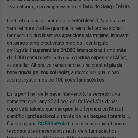
respiratòries, i la campanya amb el
Banc de Sang i Teixits
.
Fent referència a l’àmbit de la
comunicació
, “aquest any
hem fet més visible que mai la feina del professional
farmacèutic
duplicant les aparicions als mitjans
,
innovant
en xarxes
, amb creativitats pròpies i continguts
col·legials i
superant les 24.000 interaccions
i amb
més
de 1.000 comunicats
amb una
obertura superior al 40%
”,
va detallar. Alhora, va remarcar que s’ha creat el
pla de
benvinguda pel nou col·legiat
, a través del qual s’han
acompanyat a més de
100 nous farmacèutics
.
En la part final de la seva intervenció, la secretària va
comentar que l’any 2024 des del Col·legi s’ha donat
suport als talents que marquen la diferència en l’àmbit
científic i professional
, a través de les
beques i premis
. I,
finalment, que
COFBServeis
ha continuat creixent donant
resposta a les necessitats reals dels farmacèutics i