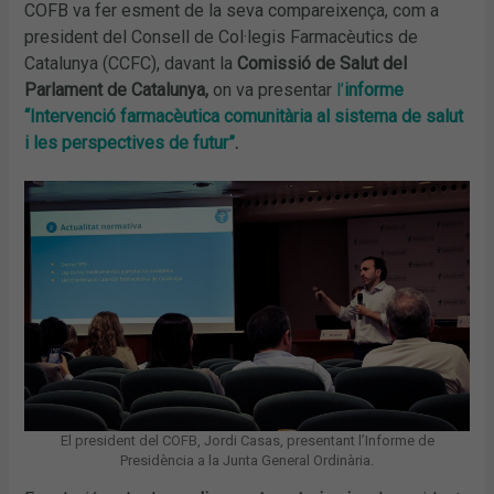
COFB va fer esment de la seva compareixença, com a
president del Consell de Col·legis Farmacèutics de
Catalunya (CCFC), davant la
Comissió de Salut del
Parlament de Catalunya,
on va presentar
l’
informe
“Intervenció farmacèutica comunitària al sistema de salut
i les perspectives de futur”
.
El president del COFB, Jordi Casas, presentant l’Informe de
Presidència a la Junta General Ordinària.