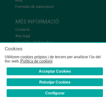
Blog
Formulari de subscripció
MÉS INFORMACIÓ
Contacte
Avís legal
Canal Ètic i Política d’ús
Cookies
Utilitzem cookies pròpies i de tercers per analitzar l'ús del
lloc web.
Política de cookies
Acceptar Cookies
Rebutjar Cookies
Configurar
COFB
- 2024 | Girona, 64-66 - 08009 Barcelona - Tel. +34
93 244 07 10