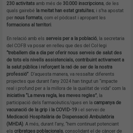
230 activitats
amb més de
30.000 inscripcions
, de les
quals gairebé
la meitat han estat gratuïtes
; i s’ha apostat
per
nous formats
, com el pòdcast i apropant les
formacions al territori
.
En relació amb els
serveis per a la població
, la secretaria
del COFB va posar en relleu que des del Col·legi
“treballem dia a dia per oferir nous serveis de salut des
de tots els nivells assistencials, contribuint activament a
la salut pública i reforçant la raó de ser de la nostra
professió”
. D’aquesta manera, va ressaltar diferents
projectes que durant l’any 2024 han tingut un “impacte
real i profund per a la millora de la qualitat de vida” com la
iniciativa “La meva regla, les meves regles”
, la
participació dels farmacèutics/ques en la
campanya de
vacunació de la grip i la COVID-19
i el servei de
Medicació Hospitalària de Dispensació Ambulatòria
(MHDA)
. A més, durant l’any, “hem continuat potenciant
els
cribratges poblacionals
, consolidant el de càncer de