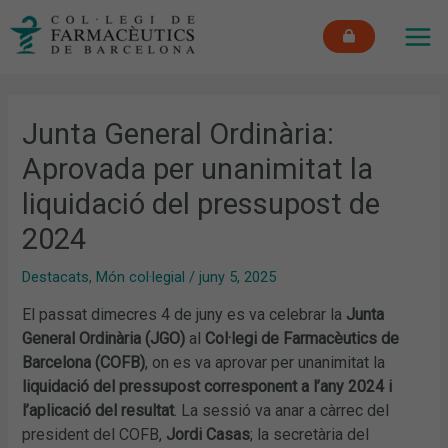
Vés
MAI
al
ME
contingut
Junta General Ordinària:
Aprovada per unanimitat la
liquidació del pressupost de
2024
Destacats
,
Món col·legial
/
juny 5, 2025
El passat dimecres 4 de juny es va celebrar la
Junta
General Ordinària (JGO)
al
Col·legi de Farmacèutics de
Barcelona (COFB)
, on es va aprovar per unanimitat la
liquidació del pressupost corresponent a l’any 2024 i
l’aplicació del resultat
. La sessió va anar a càrrec del
president del COFB,
Jordi Casas
; la secretària del