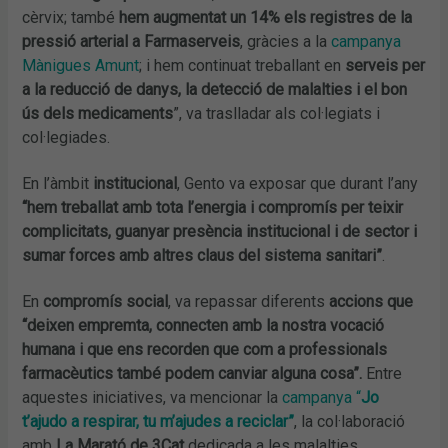
cèrvix; també
hem augmentat un 14% els registres de la
pressió arterial a Farmaserveis
, gràcies a la
campanya
Mànigues Amunt
; i hem continuat treballant en
serveis per
a la reducció de danys, la detecció de malalties i el bon
ús dels medicaments
”, va traslladar als col·legiats i
col·legiades.
En l’àmbit
institucional
, Gento va exposar que durant l’any
“hem treballat amb tota l’energia i compromís per teixir
complicitats, guanyar presència institucional i de sector i
sumar forces amb altres claus del sistema sanitari”
.
En
compromís social
, va repassar diferents
accions que
“deixen empremta, connecten amb la nostra vocació
humana i que ens recorden que com a professionals
farmacèutics també podem canviar alguna cosa”.
Entre
aquestes iniciatives, va mencionar la
campanya “
Jo
t’ajudo a respirar, tu m’ajudes a reciclar”
, la col·laboració
amb
La Marató de 3Cat
dedicada a les malalties