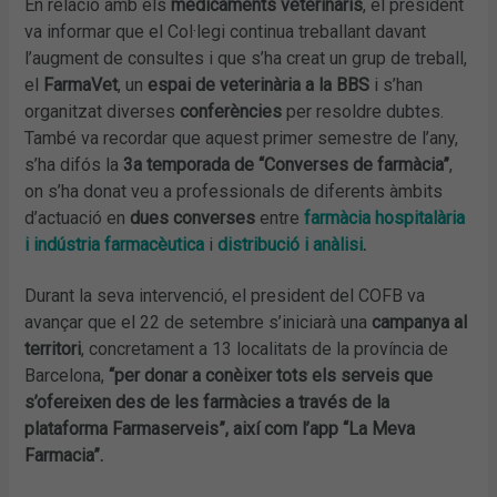
En relació amb els
medicaments veterinaris
, el president
va informar que el Col·legi continua treballant davant
l’augment de consultes i que s’ha creat un grup de treball,
el
FarmaVet
, un
espai de veterinària a la BBS
i s’han
organitzat diverses
conferències
per resoldre dubtes.
També va recordar que aquest primer semestre de l’any,
s’ha difós la
3a temporada de “Converses de farmàcia”
,
on s’ha donat veu a professionals de diferents àmbits
d’actuació en
dues converses
entre
farmàcia hospitalària
i indústria farmacèutica
i
distribució i anàlisi
.
Durant la seva intervenció, el president del COFB va
avançar que el 22 de setembre s’iniciarà una
campanya al
territori
, concretament a 13 localitats de la província de
Barcelona,
“per donar a conèixer tots els serveis que
s’ofereixen des de les farmàcies a través de la
plataforma Farmaserveis”, així com l’app “La Meva
Farmacia”.