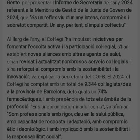
Gento
, per presentar l’
Informe de Secretaria
de l’any
2024
referent a la Memòria de Gestió de la Junta de Govern de
2024
, que
“és un reflex viu d’un any intens, compromès i
sobretot compartit. Un any, per tant, d’impuls col·lectiu”
.
Al llarg de l’any, el Col·legi “ha impulsat
iniciatives per
fomentar l’escolta activa i la participació col·legial
, s’han
establert
noves aliances amb altres agents de salut
,
s’han
revisat i actualitzat nombrosos serveis col·legials
i
s’ha
reforçat el compromís amb la sostenibilitat i la
innovació
”, va explicar la secretària del COFB. El 2024, el
Col·legi ha comptat amb un total de
9.344 col·legiats/des
a la província de Barcelona
, dels quals un
74%
farmacèutiques
, i amb presència de
tots els àmbits de la
professió
. “Ens uneix un denominador comú”, va afirmar:
“Som professionals amb rigor, clau en la salut pública,
amb capacitat de resposta i adaptació, amb compromís
ètic i deontològic, i amb implicació amb la sostenibilitat i
la responsabilitat social”.