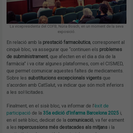
La vicepresidenta del COFB, Núria Bosch, en un moment de la seva
exposició.
En relació amb la
prestació farmacèutica
, corresponent al
cinquè bloc, va assegurar que “continuen els
problemes
de subministrament
, que afecten en el dia a dia de la
farmàcia” i va citar algunes plataformes, com el CISMED,
que permet comunicar aquestes faltes de medicaments.
Sobre les
substitucions excepcionals vigents
que
s’acorden amb CatSalut, va indicar que són molt inferiors
a les sol·licitades.
Finalment, en el sisè bloc, va informar de l’
èxit de
participació
de la
35a edició d’Infarma Barcelona 2025
i,
en el setè bloc, dedicat de la
comunicació
, va fer esment
a les
repercussions més destacades als mitjans
i la