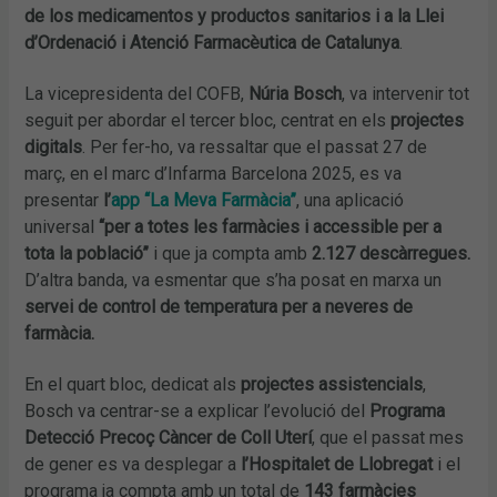
de los medicamentos y productos sanitarios i a la Llei
d’Ordenació i Atenció Farmacèutica de Catalunya
.
La vicepresidenta del COFB,
Núria Bosch
, va intervenir tot
seguit per abordar el tercer bloc, centrat en els
projectes
digitals
. Per fer-ho, va ressaltar que el passat 27 de
març, en el marc d’Infarma Barcelona 2025, es va
presentar
l’
app “La Meva Farmàcia”
, una aplicació
universal
“per a totes les farmàcies i accessible per a
tota la població”
i que ja compta amb
2.127 descàrregues.
D’altra banda, va esmentar que s’ha posat en marxa un
servei de control de temperatura per a neveres de
farmàcia.
En el quart bloc, dedicat als
projectes assistencials
,
Bosch va centrar-se a explicar l’evolució del
Programa
Detecció Precoç Càncer de Coll Uterí
, que el passat mes
de gener es va desplegar a
l’Hospitalet de Llobregat
i el
programa ja compta amb un total de
143 farmàcies