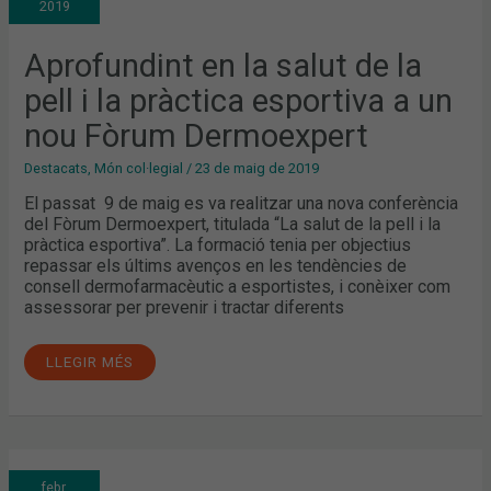
2019
LA
PELL
I
LA
Aprofundint en la salut de la
PRÀCTICA
ESPORTIVA
pell i la pràctica esportiva a un
A
UN
NOU
nou Fòrum Dermoexpert
FÒRUM
DERMOEXPERT
Destacats
,
Món col·legial
/
23 de maig de 2019
El passat 9 de maig es va realitzar una nova conferència
del Fòrum Dermoexpert, titulada “La salut de la pell i la
pràctica esportiva”. La formació tenia per objectius
repassar els últims avenços en les tendències de
consell dermofarmacèutic a esportistes, i conèixer com
assessorar per prevenir i tractar diferents
LLEGIR MÉS
AVANÇANT
febr.
EN