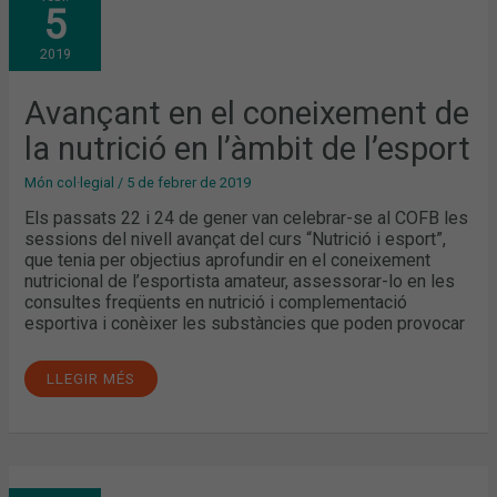
5
EL
CONEIXEMENT
DE
2019
LA
NUTRICIÓ
EN
L’ÀMBIT
Avançant en el coneixement de
DE
L’ESPORT
la nutrició en l’àmbit de l’esport
Món col·legial
/
5 de febrer de 2019
Els passats 22 i 24 de gener van celebrar-se al COFB les
sessions del nivell avançat del curs “Nutrició i esport”,
que tenia per objectius aprofundir en el coneixement
nutricional de l’esportista amateur, assessorar-lo en les
consultes freqüents en nutrició i complementació
esportiva i conèixer les substàncies que poden provocar
LLEGIR MÉS
BASES