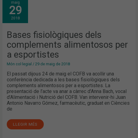
maig
FISIOLÒGIQUES
29
DELS
COMPLEMENTS
ALIMENTOSOS
2018
PER
A
ESPORTISTES
Bases fisiològiques dels
complements alimentosos per
a esportistes
Món col·legial
/
29 de maig de 2018
El passat dijous 24 de maig el COFB va acollir una
conferència dedicada a les bases fisiològiques dels
complements alimentosos per a esportistes. La
presentació de l’acte va anar a càrrec d’Anna Bach, vocal
d’Alimentació i Nutrició del COFB. Van intervenir-hi Juan
Antonio Navarro Gómez, farmacèutic, graduat en Ciències
de
LLEGIR MÉS