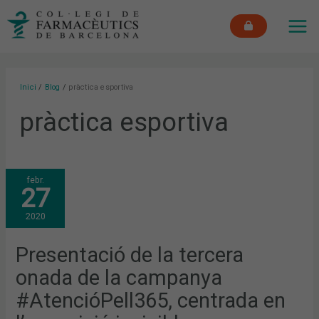
Vés
MAI
al
ME
contingut
Inici
Blog
pràctica esportiva
pràctica esportiva
PRESENTACIÓ
febr.
DE
27
LA
TERCERA
ONADA
2020
DE
LA
CAMPANYA
#ATENCIÓPELL365,
Presentació de la tercera
CENTRADA
EN
onada de la campanya
L’EXPOSICIÓ
INVISIBLE
#AtencióPell365, centrada en