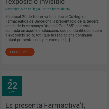
l’exposició invisible
Destacats
,
Món col·legial
/
27 de febrer de 2020
El passat 20 de febrer va tenir lloc al Col·legi de
Farmacèutics de Barcelona la presentació de la tercera
onada de la campanya “Atenció Pell 365” que està
centrada en aquelles situacions que no identifiquem com
a exposició solar, tot i que les radiacions continuen
estant presents com, per exemple, […]
LLEGIR MÉS
ES
gen.
PRESENTA
22
FARMACTIVA’T,
CAMPANYA
DEL
2020
COFB
PER
PROMOURE
ELS
Es presenta Farmactiva’t,
HÀBITS
SALUDABLES