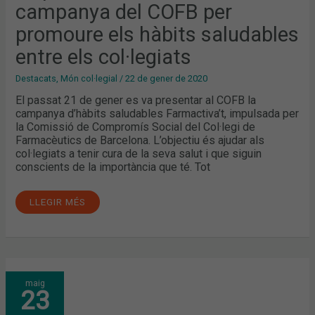
campanya del COFB per
ENTRE
ELS
COL·LEGIATS
promoure els hàbits saludables
entre els col·legiats
Destacats
,
Món col·legial
/
22 de gener de 2020
El passat 21 de gener es va presentar al COFB la
campanya d’hàbits saludables Farmactiva’t, impulsada per
la Comissió de Compromís Social del Col·legi de
Farmacèutics de Barcelona. L’objectiu és ajudar als
col·legiats a tenir cura de la seva salut i que siguin
conscients de la importància que té. Tot
LLEGIR MÉS
APROFUNDINT
maig
EN
23
LA
SALUT
DE