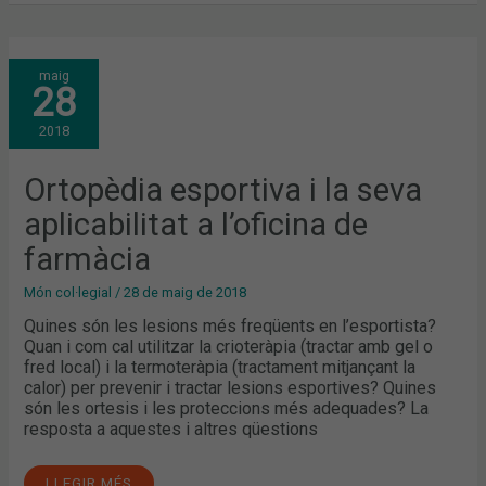
ORTOPÈDIA
maig
ESPORTIVA
28
I
LA
SEVA
2018
APLICABILITAT
A
L’OFICINA
DE
Ortopèdia esportiva i la seva
FARMÀCIA
aplicabilitat a l’oficina de
farmàcia
Món col·legial
/
28 de maig de 2018
Quines són les lesions més freqüents en l’esportista?
Quan i com cal utilitzar la crioteràpia (tractar amb gel o
fred local) i la termoteràpia (tractament mitjançant la
calor) per prevenir i tractar lesions esportives? Quines
són les ortesis i les proteccions més adequades? La
resposta a aquestes i altres qüestions
LLEGIR MÉS