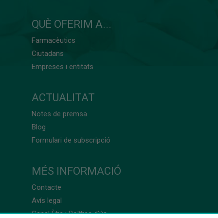
QUÈ OFERIM A...
Farmacèutics
Ciutadans
Empreses i entitats
ACTUALITAT
Notes de premsa
Blog
Formulari de subscripció
MÉS INFORMACIÓ
Contacte
Avís legal
Canal Ètic i Política d’ús