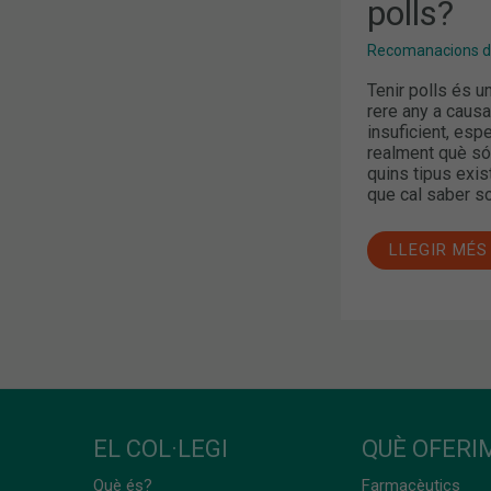
polls?
Recomanacions de
Tenir polls és u
rere any a causa
insuficient, esp
realment què són
quins tipus exi
que cal saber s
LLEGIR MÉS
EL COL·LEGI
QUÈ OFERIM
Què és?
Farmacèutics