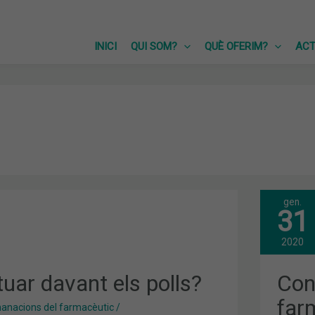
INICI
QUI SOM?
QUÈ OFERIM?
ACT
gen.
CON
31
PED
DES
DE
2020
LA
FAR
uar davant els polls?
Cons
far
nacions del farmacèutic
/