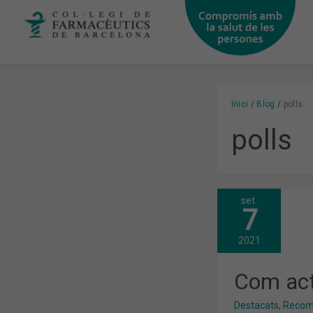
Vés
al
contingut
Inici
Blog
polls
polls
set.
COM
7
ACTUAR
DAVANT
ELS
2021
POLLS?
Com act
Destacats
,
Recoma