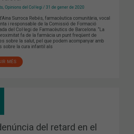
ts
,
Opinions del Col·legi
/
31 de gener de 2020
 d’Aina Surroca Rebés, farmacèutica comunitària, vocal
unta i responsable de la Comissió de Formació
ada del Col·legi de Farmacèutics de Barcelona. “La
proximitat fa de la farmàcia un punt freqüent de
es sobre la salut, pel que podem acompanyar amb
 sobre la cura infantil als
GIR MÉS
ÚNCIA
ARD
AMENT,
denúncia del retard en el
VEIS