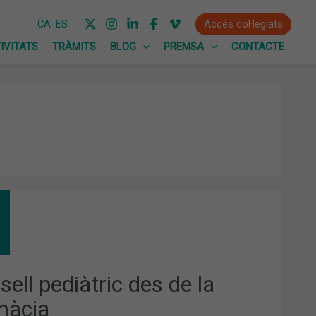
Accés col·legiats
CA
ES
IVITATS
TRÀMITS
BLOG
PREMSA
CONTACTE
SELL
IÀTRIC
MÀCIA
ell pediàtric des de la
màcia