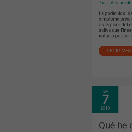
7 de setembre de
La pediculosi és
símptoma princip
és la picor del c
saliva que l’inse
irritació pot ser
LLEGIR MÉS
nov.
QUÈ
7
HE
DE
SABER
2018
SOBRE
ELS
POLLS?
Què he 