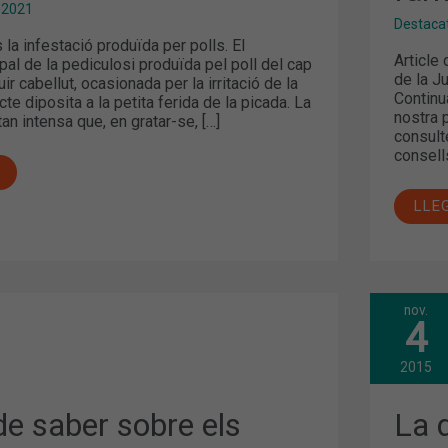
 2021
Destaca
 la infestació produïda per polls. El
Article
al de la pediculosi produïda pel poll del cap
de la J
uir cabellut, ocasionada per la irritació de la
Continu
cte diposita a la petita ferida de la picada. La
nostra 
 tan intensa que, en gratar-se, […]
consult
consells
LLE
nov.
LA
4
DEN
DEL
RET
2015
EN
EL
PAG
de saber sobre els
La 
ELS
SER