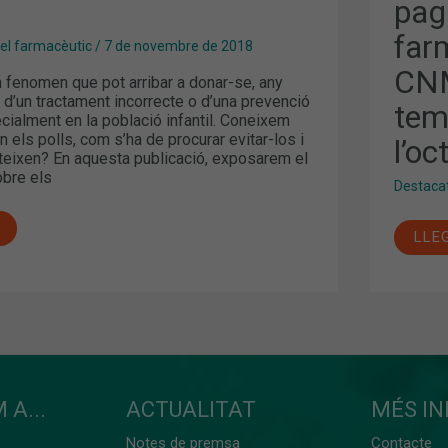
pag
A
LES
farm
FAR
l farmacèutic
/
7 de novembre de 2018
I
L’I
CNM
n fenomen que pot arribar a donar-se, any
DE
LA
 d’un tractament incorrecte o d’una prevenció
tem
CNM
ecialment en la població infantil. Coneixem
ENT
 els polls, com s’ha de procurar evitar-los i
l’oc
MOL
steixen? En aquesta publicació, exposarem el
ALT
TEM
obre els
Destaca
REC
PEL
MIT
A
LLE
L’O
 A...
ACTUALITAT
MÉS I
Notes de premsa
Contacte