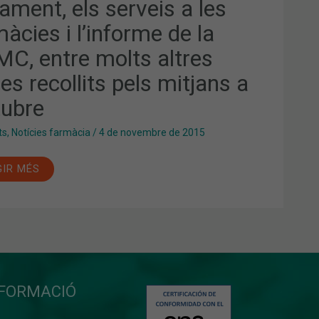
ament, els serveis a les
àcies i l’informe de la
MÀCIES
NFORME
C, entre molts altres
es recollits pels mitjans a
C,
RE
tubre
TS
RES
ES
ts
,
Notícies farmàcia
/
4 de novembre de 2015
OLLITS
S
JANS
GIR MÉS
CTUBRE
NFORMACIÓ