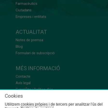
Farmacèutics
Ciutadans
Empreses i entitats
ACTUALITAT
Notes de premsa
Blog
Formulari de subscripció
MÉS INFORMACIÓ
Contacte
Avís legal
Canal Ètic i Política d’ús
Cookies
Utilitzem cookies pròpies i de tercers per analitzar l'ús del