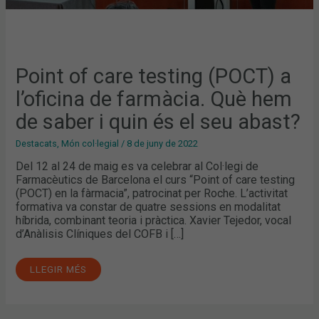
EL
SEU
ABAST?
Point of care testing (POCT) a
l’oficina de farmàcia. Què hem
de saber i quin és el seu abast?
Destacats
,
Món col·legial
/
8 de juny de 2022
Del 12 al 24 de maig es va celebrar al Col·legi de
Farmacèutics de Barcelona el curs “Point of care testing
(POCT) en la fàrmacia”, patrocinat per Roche. L’activitat
formativa va constar de quatre sessions en modalitat
híbrida, combinant teoria i pràctica. Xavier Tejedor, vocal
d’Anàlisis Clíniques del COFB i […]
LLEGIR MÉS