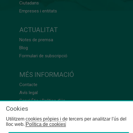
Ciutadans
Empreses i entitats
ACTUALITAT
Notes de premsa
Blog
Formulari de subscripció
MÉS INFORMACIÓ
Contacte
Avís legal
Canal Ètic i Política d’ús
Cookies
Utilitzem cookies pròpies i de tercers per analitzar l'ús del
lloc web.
Política de cookies