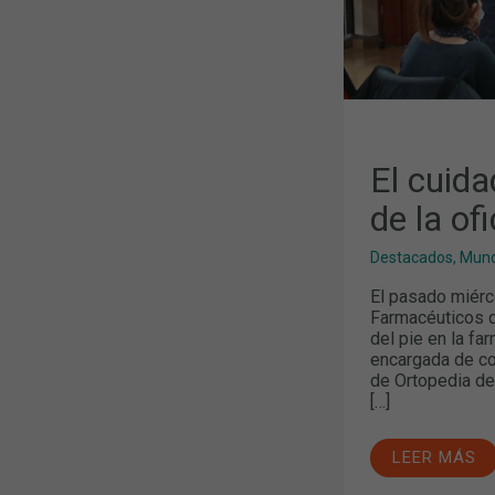
DE
FARMACIA
El cuida
de la of
Destacados
,
Mund
El pasado miérco
Farmacéuticos d
del pie en la fa
encargada de coo
de Ortopedia de
[…]
LEER MÁS