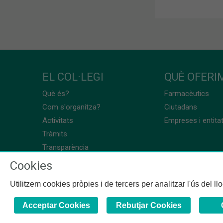
EL COL·LEGI
QUÈ OFERIM
Què és?
Farmacèutics
Com s'organitza?
Ciutadans
Activitats
Empreses i entita
Tràmits
Transparència
Cookies
Utilitzem cookies pròpies i de tercers per analitzar l'ús del l
Acceptar Cookies
Rebutjar Cookies