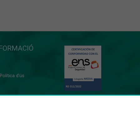
NFORMACIÓ
 Política d’ús
0