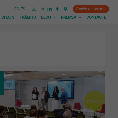
Accés col·legiats
CA
ES
IVITATS
TRÀMITS
BLOG
PREMSA
CONTACTE
TEMA
OCANNABINOIDE:
ER
RE
OCANNABINOIDES