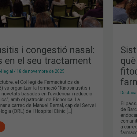
LA
FAR
COM
sitis i congestió nasal:
Sis
s en el seu tractament
què
fit
·legial
/
18 de novembre de 2025
far
ctubre, el Col·legi de Farmacèutics de
 va organitzar la formació “Rinosinusitis i
Destaca
 novetats basades en l’evidència i reducció
tics”, amb el patrocini de Bionorica. La
El pass
nar a càrrec de Manuel Bernal, cap del Servei
de Barc
logia (ORL) de l’Hospital Clínic […]
endocan
comunit
a càrre
farmacè