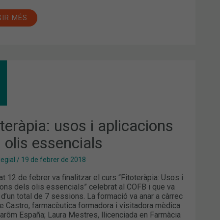
GIR MÉS
OTERÀPIA:
S
ICACIONS
S
S
ENCIALS
teràpia: usos i aplicacions
 olis essencials
legial
/
19 de febrer de 2018
t 12 de febrer va finalitzar el curs “Fitoteràpia: Usos i
ions dels olis essencials” celebrat al COFB i que va
 d’un total de 7 sessions. La formació va anar a càrrec
e Castro, farmacèutica formadora i visitadora mèdica
arôm España; Laura Mestres, llicenciada en Farmàcia