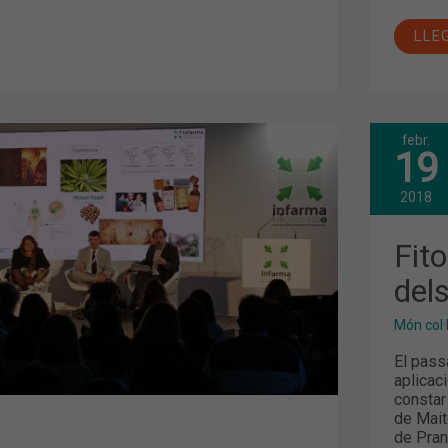
LLE
febr.
FIT
19
C
USO
I
APL
2018
DEL
OLI
ESS
Fito
dels
Ó
Món col·
El passa
aplicac
constar
de Mait
de Pran