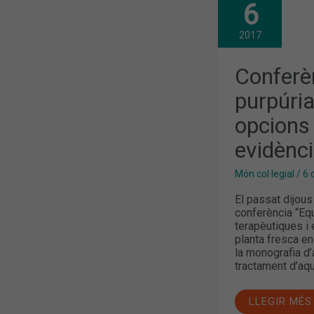
CONFERÈNCI
6
“EQUINÀCIA
PURPÚRIA:
EXPLORANT
2017
NOVES
OPCIONS
TERAPÈUTI
Conferè
I
EVIDÈNCIES
purpúria
CIENTÍFIQUE
opcions 
evidènci
Món col·legial
/
6 
El passat dijous 
conferència “Equ
terapèutiques i 
planta fresca en 
la monografia d’
tractament d’aq
LLEGIR MÉS