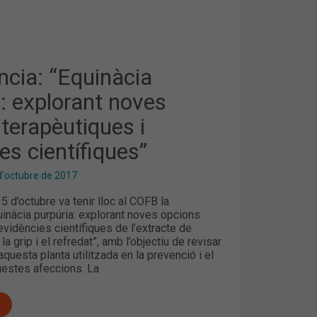
A:
QUES
ncia: “Equinàcia
: explorant noves
S”
terapèutiques i
es científiques”
d'octubre de 2017
5 d’octubre va tenir lloc al COFB la
inàcia purpúria: explorant noves opcions
evidències científiques de l’extracte de
la grip i el refredat”, amb l’objectiu de revisar
aquesta planta utilitzada en la prevenció i el
uestes afeccions. La