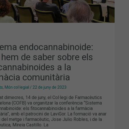
MÀCIA
UNITÀRIA
tema endocannabinoide:
 hem de saber sobre els
ocannabinoides a la
màcia comunitària
ts
,
Món col·legial
/
22 de juny de 2023
at dimecres, 14 de juny, el Col·legi de Farmacèutics
elona (COFB) va organitzar la conferència “Sistema
nabinoide: els fitocannabinoides a la farmàcia
ària”, amb el patrocini de LaviGor. La formació va anar
c del metge i farmacèutic, Jose Julio Robles, i de la
utica, Mireia Castillo. La