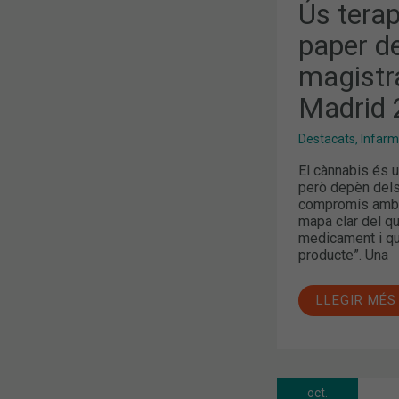
Ús terap
paper de
magistra
Madrid
Destacats
,
Infarm
El cànnabis és u
però depèn dels 
compromís amb l
mapa clar del qu
medicament i qu
producte”. Una
LLEGIR MÉS
oct.