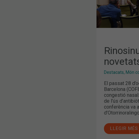
Rinosinu
novetat
Destacats
,
Món col
El passat 28 d’o
Barcelona (COFB)
congestió nasal:
de l’ús d’antibiò
conferència va a
d’Otorrinoralingo
LLEGIR MÉS