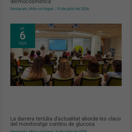
dermocosmètica”
Destacats
,
Món col·legial
/
10 de juliol de 2026
jul.
6
2026
La darrera tertúlia d’actualitat aborda les claus
del monitoratge continu de glucosa
Destacats
,
Món col·legial
/
6 de juliol de 2026