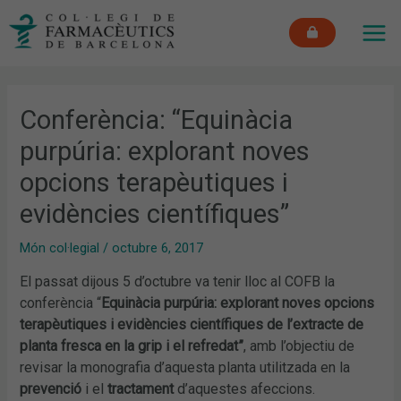
Vés
MAI
al
ME
contingut
Conferència: “Equinàcia
purpúria: explorant noves
opcions terapèutiques i
evidències científiques”
Món col·legial
/
octubre 6, 2017
El passat dijous 5 d’octubre va tenir lloc al COFB la
conferència “
Equinàcia purpúria: explorant noves opcions
terapèutiques i evidències científiques de l’extracte de
planta fresca en la grip i el refredat”
, amb l’objectiu de
revisar la monografia d’aquesta planta utilitzada en la
prevenció
i el
tractament
d’aquestes afeccions.