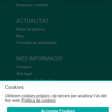
Empreses i entitats
ACTUALITAT
Notes de premsa
Blog
Formulari de subscripció
MÉS INFORMACIÓ
Contacte
Avís legal
Canal Ètic i Política d’ús
Cookies
Utilitzem cookies pròpies i de tercers per analitzar l'ús del
lloc web.
Política de cookies
Acceptar Cookies