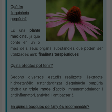
Què és
l’equinàcia
purpúria?
És una
planta
medicinal
, ja que
conté en un o
més dels seus òrgans substàncies que poden ser
utilitzades amb
finalitats terapèutiques
.
Quins efectes pot tenir?
Segons diversos estudis realitzats, l’extracte
hidroetanòlic estandarditzat d’equinàcia purpúria
tindria un
triple mode d’acció
: immunomodulador i
antiinflamatori, antiviral i antibacterià.
En quines èpoques de l’any és recomanable?