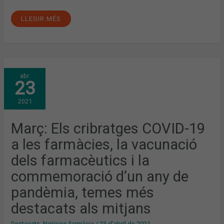
LLEGIR MÉS
MARÇ:
abr.
ELS
23
CRIBRATGES
COVID-
19
2021
A
LES
FARMÀCIES,
LA
Març: Els cribratges COVID-19
VACUNACIÓ
DELS
a les farmàcies, la vacunació
FARMACÈUTICS
I
LA
dels farmacèutics i la
COMMEMORACIÓ
D’UN
commemoració d’un any de
ANY
DE
PANDÈMIA,
pandèmia, temes més
TEMES
MÉS
destacats als mitjans
DESTACATS
ALS
MITJANS
Destacats
,
Notícies farmàcia
/
23 d'abril de 2021