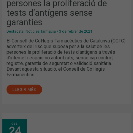
PERSONES
persones la proliferació de
LA
PROLIFERACIÓ
tests d’antígens sense
DE
TESTS
D’ANTÍGENS
garanties
SENSE
GARANTIES
Destacats
,
Notícies farmàcia
/
3 de febrer de 2021
El Consell de Col·legis Farmacèutics de Catalunya (CCFC)
adverteix del risc que suposa per a la salut de les
persones la proliferació de tests d’antígens a través
d’internet i espais no autoritzats, sense cap control,
registre, garantia de seguretat o validació sanitària.
Davant aquesta situació, el Consell de Col·legis
Farmacèutics
LLEGIR MÉS
RESPOSTES
des.
A
24
LES
PREGUNTES