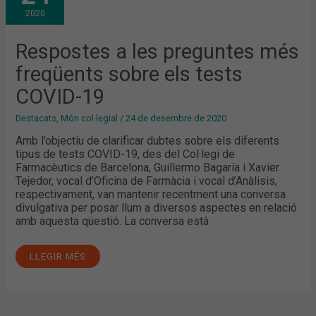
MÉS
2020
FREQÜENTS
SOBRE
ELS
TESTS
Respostes a les preguntes més
COVID-
19
freqüents sobre els tests
COVID-19
Destacats
,
Món col·legial
/
24 de desembre de 2020
Amb l’objectiu de clarificar dubtes sobre els diferents
tipus de tests COVID-19, des del Col·legi de
Farmacèutics de Barcelona, Guillermo Bagaría i Xavier
Tejedor, vocal d’Oficina de Farmàcia i vocal d’Anàlisis,
respectivament, van mantenir recentment una conversa
divulgativa per posar llum a diversos aspectes en relació
amb aquesta qüestió. La conversa està
LLEGIR MÉS