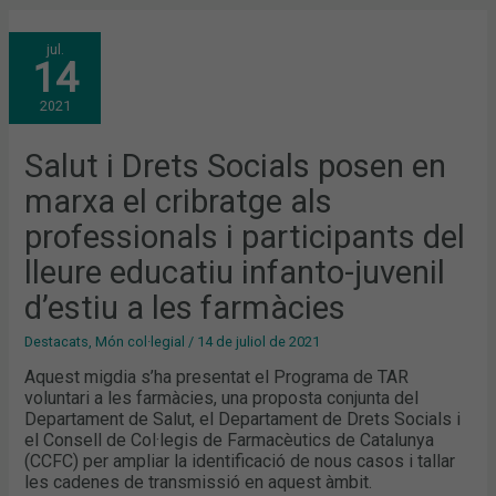
SALUT
jul.
I
14
DRETS
SOCIALS
POSEN
2021
EN
MARXA
EL
CRIBRATGE
Salut i Drets Socials posen en
ALS
PROFESSIONALS
marxa el cribratge als
I
PARTICIPANTS
DEL
professionals i participants del
LLEURE
EDUCATIU
lleure educatiu infanto-juvenil
INFANTO-
JUVENIL
D’ESTIU
d’estiu a les farmàcies
A
LES
FARMÀCIES
Destacats
,
Món col·legial
/
14 de juliol de 2021
Aquest migdia s’ha presentat el Programa de TAR
voluntari a les farmàcies, una proposta conjunta del
Departament de Salut, el Departament de Drets Socials i
el Consell de Col·legis de Farmacèutics de Catalunya
(CCFC) per ampliar la identificació de nous casos i tallar
les cadenes de transmissió en aquest àmbit.