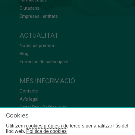
Ciutadans
Empreses i entitats
ACTUALITAT
Notes de premsa
Blog
Formulari de subscripció
MÉS INFORMACIÓ
Contacte
Avís legal
Canal Ètic i Política d’ús
Cookies
Utilitzem cookies pròpies i de tercers per analitzar l'ús del
lloc web.
Política de cookies