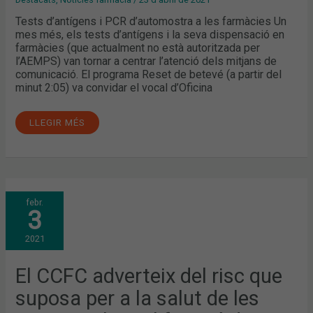
Tests d’antígens i PCR d’automostra a les farmàcies Un
mes més, els tests d’antígens i la seva dispensació en
farmàcies (que actualment no està autoritzada per
l’AEMPS) van tornar a centrar l’atenció dels mitjans de
comunicació. El programa Reset de betevé (a partir del
minut 2:05) va convidar el vocal d’Oficina
LLEGIR MÉS
EL
febr.
CCFC
3
ADVERTEIX
DEL
RISC
2021
QUE
SUPOSA
PER
A
El CCFC adverteix del risc que
LA
SALUT
suposa per a la salut de les
DE
LES