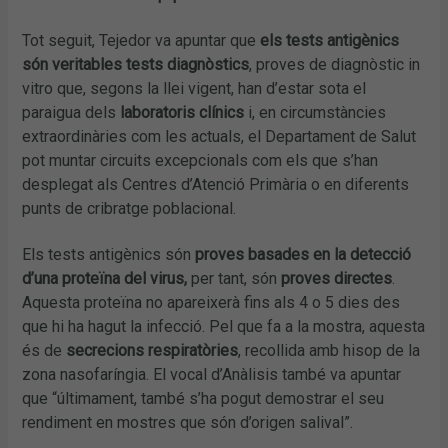
Tot seguit, Tejedor va apuntar que
els tests antigènics
són veritables tests diagnòstics
, proves de diagnòstic in
vitro que, segons la llei vigent, han d’estar sota el
paraigua dels
laboratoris clínics
i, en circumstàncies
extraordinàries com les actuals, el Departament de Salut
pot muntar circuits excepcionals com els que s’han
desplegat als Centres d’Atenció Primària o en diferents
punts de cribratge poblacional.
Els tests antigènics són
proves basades en la detecció
d’una proteïna del virus,
per tant, són
proves directes
.
Aquesta proteïna no apareixerà fins als 4 o 5 dies des
que hi ha hagut la infecció. Pel que fa a la mostra, aquesta
és de
secrecions respiratòries
, recollida amb hisop de la
zona nasofaríngia. El vocal d’Anàlisis també va apuntar
que “últimament, també s’ha pogut demostrar el seu
rendiment en mostres que són d’origen salival”.