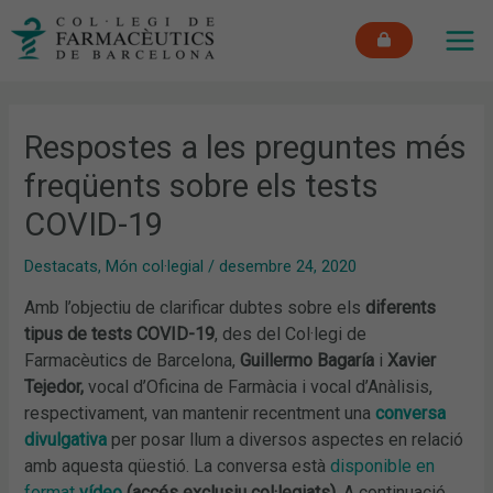
Vés
MAI
al
ME
contingut
Respostes a les preguntes més
freqüents sobre els tests
COVID-19
Destacats
,
Món col·legial
/
desembre 24, 2020
Amb l’objectiu de clarificar dubtes sobre els
diferents
tipus de tests COVID-19
, des del Col·legi de
Farmacèutics de Barcelona,
Guillermo Bagaría
i
Xavier
Tejedor,
vocal d’Oficina de Farmàcia i vocal d’Anàlisis,
respectivament, van mantenir recentment una
conversa
divulgativa
per posar llum a diversos aspectes en relació
amb aquesta qüestió. La conversa està
disponible en
format
vídeo
(accés exclusiu col·legiats)
. A continuació,