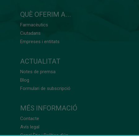
QUÈ OFERIM A...
Farmacèutics
Ciutadans
Empreses i entitats
ACTUALITAT
Notes de premsa
Blog
Formulari de subscripció
MÉS INFORMACIÓ
Contacte
Avís legal
Canal Ètic i Política d’ús