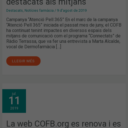
destacats als mitjans
ALS
MITJANS
Destacats
,
Notícies farmàcia
/
9 d'agost de 2019
Campanya “Atenció Pell 365” En el marc de la campanya
“Atenció Pell 365” iniciada el passat mes de juny, el COFB
ha continuat tenint impactes en diversos espais dels
mitjans de comunicació com el programa “Connectats” de
Ràdio Terrassa, que va fer una entrevista a Marta Alcalde,
vocal de Dermofarmàcia […]
LLEGIR MÉS
LA
jul.
WEB
11
COFB.ORG
ES
RENOVA
2019
I
ES
CONVERTEIX
EN
La web COFB.org es renova i es
LA
NOVA