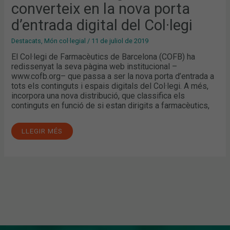
converteix en la nova porta
PORTA
D’ENTRADA
DIGITAL
d’entrada digital del Col·legi
DEL
COL·LEGI
Destacats
,
Món col·legial
/
11 de juliol de 2019
El Col·legi de Farmacèutics de Barcelona (COFB) ha
redissenyat la seva pàgina web institucional –
www.cofb.org– que passa a ser la nova porta d’entrada a
tots els continguts i espais digitals del Col·legi. A més,
incorpora una nova distribució, que classifica els
continguts en funció de si estan dirigits a farmacèutics,
LLEGIR MÉS