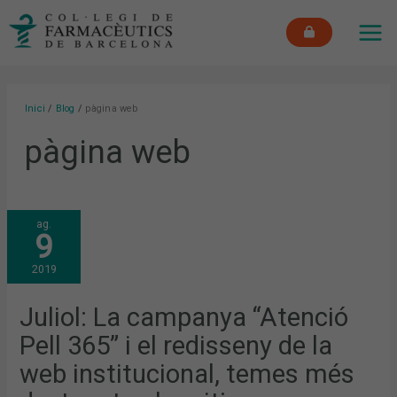
Vés
MAI
al
ME
contingut
Inici
Blog
pàgina web
pàgina web
JULIOL:
ag.
LA
9
CAMPANYA
“ATENCIÓ
PELL
2019
365”
I
EL
REDISSENY
Juliol: La campanya “Atenció
DE
LA
Pell 365” i el redisseny de la
WEB
INSTITUCIONAL,
TEMES
web institucional, temes més
MÉS
DESTACATS