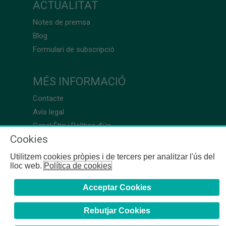
ACTUALITAT
Notes de premsa
Blog
Formulari de subscripció
MÉS INFORMACIÓ
Contacte
Avís legal
Canal Ètic i Política d’ús
Cookies
Utilitzem cookies pròpies i de tercers per analitzar l'ús del
lloc web.
Política de cookies
Acceptar Cookies
Rebutjar Cookies