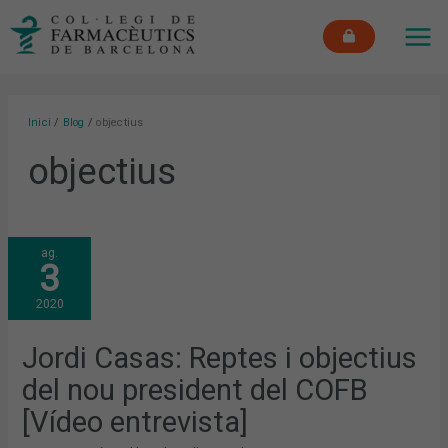
Vés
MAI
al
ME
contingut
Inici
Blog
objectius
objectius
JORDI
ag.
CASAS:
3
REPTES
I
OBJECTIUS
2020
DEL
NOU
PRESIDENT
DEL
Jordi Casas: Reptes i objectius
COFB
[VÍDEO
del nou president del COFB
ENTREVISTA]
[Vídeo entrevista]