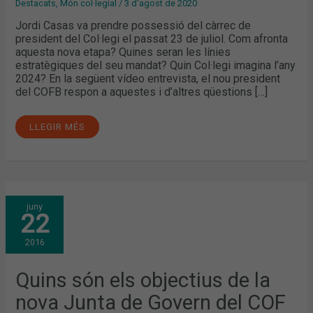
Destacats
,
Món col·legial
/
3 d'agost de 2020
Jordi Casas va prendre possessió del càrrec de
president del Col·legi el passat 23 de juliol. Com afronta
aquesta nova etapa? Quines seran les línies
estratègiques del seu mandat? Quin Col·legi imagina l’any
2024? En la següent vídeo entrevista, el nou president
del COFB respon a aquestes i d’altres qüestions […]
LLEGIR MÉS
QUINS
juny
SÓN
22
ELS
OBJECTIUS
DE
2016
LA
NOVA
JUNTA
DE
Quins són els objectius de la
GOVERN
DEL
nova Junta de Govern del COF
COF
DE