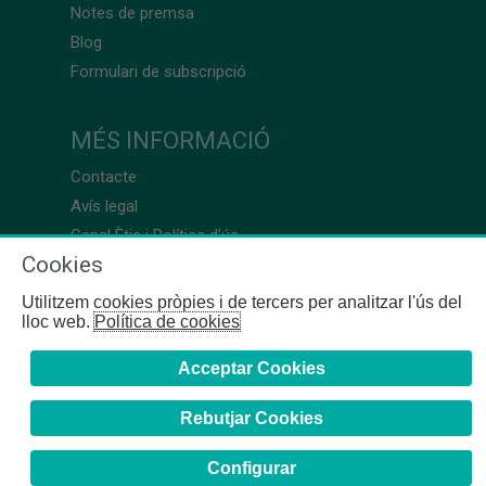
Notes de premsa
Blog
Formulari de subscripció
MÉS INFORMACIÓ
Contacte
Avís legal
Canal Ètic i Política d’ús
Cookies
Utilitzem cookies pròpies i de tercers per analitzar l'ús del
lloc web.
Política de cookies
Acceptar Cookies
Rebutjar Cookies
Configurar