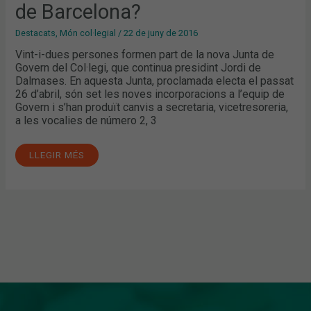
BARCELONA?
de Barcelona?
Destacats
,
Món col·legial
/
22 de juny de 2016
Vint-i-dues persones formen part de la nova Junta de
Govern del Col·legi, que continua presidint Jordi de
Dalmases. En aquesta Junta, proclamada electa el passat
26 d’abril, són set les noves incorporacions a l’equip de
Govern i s’han produït canvis a secretaria, vicetresoreria,
a les vocalies de número 2, 3
LLEGIR MÉS