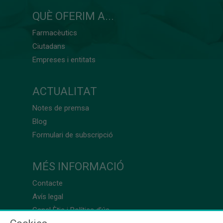
QUÈ OFERIM A...
Farmacèutics
Ciutadans
Empreses i entitats
ACTUALITAT
Notes de premsa
Blog
Formulari de subscripció
MÉS INFORMACIÓ
Contacte
Avís legal
Canal Ètic i Política d’ús