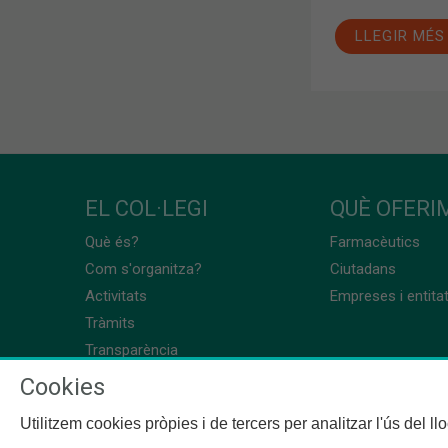
LLEGIR MÉS
EL COL·LEGI
QUÈ OFERIM
Què és?
Farmacèutics
Com s'organitza?
Ciutadans
Activitats
Empreses i entita
Tràmits
Transparència
Cookies
Utilitzem cookies pròpies i de tercers per analitzar l'ús del l