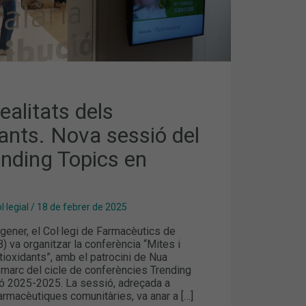
realitats dels
ants. Nova sessió del
ending Topics en
·legial
/
18 de febrer de 2025
gener, el Col·legi de Farmacèutics de
 va organitzar la conferència “Mites i
ntioxidants”, amb el patrocini de Nua
l marc del cicle de conferències Trending
ció 2025-2025. La sessió, adreçada a
armacèutiques comunitàries, va anar a […]