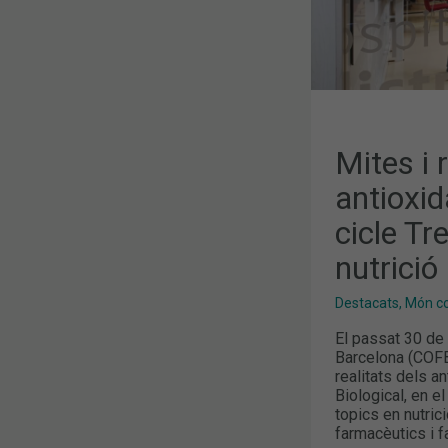
TOPICS
EN
NUTRICIÓ
Mites i 
antioxid
cicle Tr
nutrició
Destacats
,
Món col
El passat 30 de 
Barcelona (COFB)
realitats dels a
Biological, en e
topics en nutri
farmacèutics i f