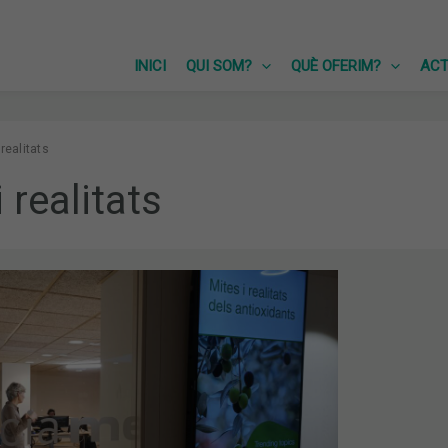
INICI
QUI SOM?
QUÈ OFERIM?
ACT
 realitats
 realitats
TS.