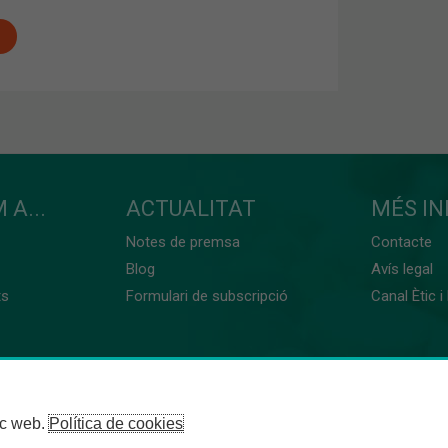
 A...
ACTUALITAT
MÉS I
Notes de premsa
Contacte
Blog
Avís legal
ts
Formulari de subscripció
Canal Ètic i
loc web.
Política de cookies