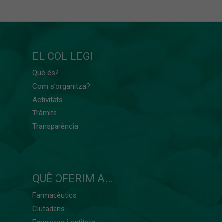
EL COL·LEGI
Què és?
Com s'organitza?
Activitats
Tràmits
Transparència
QUÈ OFERIM A...
Farmacèutics
Ciutadans
Empreses i entitats