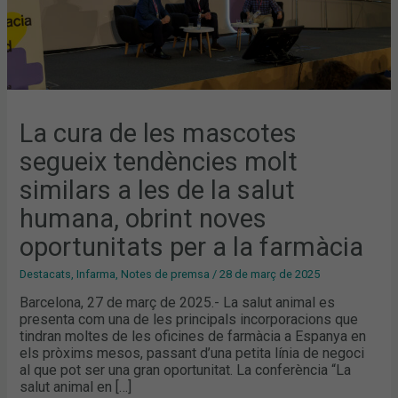
SALUT
HUMANA,
OBRINT
NOVES
OPORTUNITATS
PER
A
LA
FARMÀCIA
La cura de les mascotes
segueix tendències molt
similars a les de la salut
humana, obrint noves
oportunitats per a la farmàcia
Destacats
,
Infarma
,
Notes de premsa
/
28 de març de 2025
Barcelona, 27 de març de 2025.- La salut animal es
presenta com una de les principals incorporacions que
tindran moltes de les oficines de farmàcia a Espanya en
els pròxims mesos, passant d’una petita línia de negoci
al que pot ser una gran oportunitat. La conferència “La
salut animal en […]