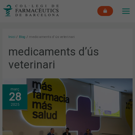
Vés
MAI
al
ME
contingut
Inici
Blog
medicaments d’ús veterinari
medicaments d’ús
veterinari
LA
març
CURA
28
DE
LES
MASCOTES
2025
SEGUEIX
TENDÈNCIES
MOLT
SIMILARS
A
LES
DE
LA