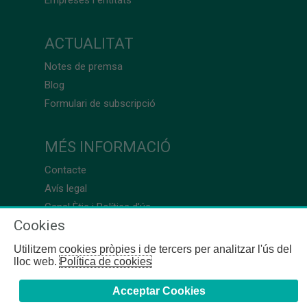
ACTUALITAT
Notes de premsa
Blog
Formulari de subscripció
MÉS INFORMACIÓ
Contacte
Avís legal
Canal Ètic i Política d’ús
Cookies
Utilitzem cookies pròpies i de tercers per analitzar l'ús del
lloc web.
Política de cookies
Acceptar Cookies