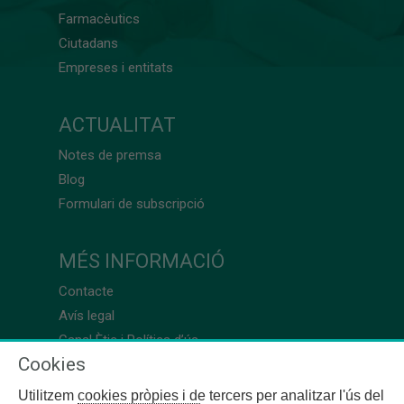
Farmacèutics
Ciutadans
Empreses i entitats
ACTUALITAT
Notes de premsa
Blog
Formulari de subscripció
MÉS INFORMACIÓ
Contacte
Avís legal
Canal Ètic i Política d’ús
Cookies
Utilitzem cookies pròpies i de tercers per analitzar l'ús del