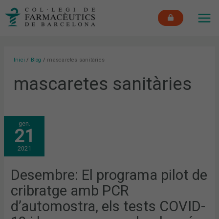
Vés
MAI
al
ME
contingut
Inici
Blog
mascaretes sanitàries
mascaretes sanitàries
DESEMBRE:
gen.
EL
21
PROGRAMA
PILOT
DE
2021
CRIBRATGE
AMB
PCR
D’AUTOMOSTRA,
Desembre: El programa pilot de
ELS
TESTS
cribratge amb PCR
COVID-
19
I
d’automostra, els tests COVID-
LA
CAMPANYA