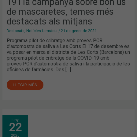
19 i la campanya sobre bon ús
SOBRE
BON
ÚS
de mascaretes, temes més
DE
MASCARETES,
destacats als mitjans
TEMES
MÉS
DESTACATS
Destacats
,
Notícies farmàcia
/
21 de gener de 2021
ALS
MITJANS
Programa pilot de cribratge amb proves PCR
d’automostra de saliva a Les Corts El 17 de desembre es
va posar en marxa al districte de Les Corts (Barcelona) un
programa pilot de cribratge de la COVID-19 amb
proves PCR d’automostra de saliva i la participació de les
oficines de farmàcies. Des […]
LLEGIR MÉS
FINALITZA
juny
LA
22
CAMPANYA
MASCARETA
/SALUT,
2020
AMB