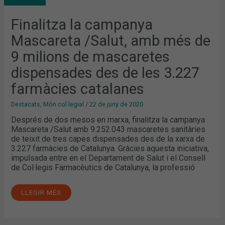
MÉS
DE
9
Finalitza la campanya
MILIONS
DE
Mascareta /Salut, amb més de
MASCARETES
DISPENSADES
DES
9 milions de mascaretes
DE
LES
dispensades des de les 3.227
3.227
FARMÀCIES
CATALANES
farmàcies catalanes
Destacats
,
Món col·legial
/
22 de juny de 2020
Després de dos mesos en marxa, finalitza la campanya
Mascareta /Salut amb 9.252.043 mascaretes sanitàries
de teixit de tres capes dispensades des de la xarxa de
3.227 farmàcies de Catalunya. Gràcies aquesta iniciativa,
impulsada entre en el Departament de Salut i el Consell
de Col·legis Farmacèutics de Catalunya, la professió
LLEGIR MÉS