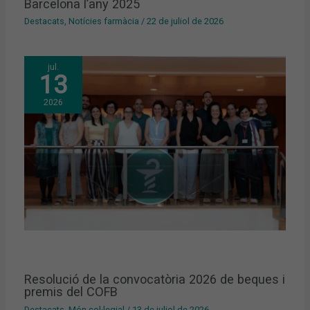
Barcelona l’any 2025
Destacats
,
Notícies farmàcia
/
22 de juliol de 2026
jul.
13
2026
Resolució de la convocatòria 2026 de beques i
premis del COFB
Destacats
,
Món col·legial
/
13 de juliol de 2026