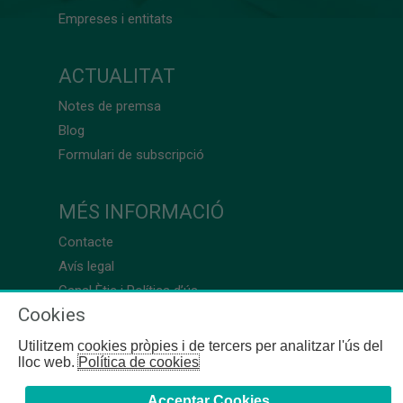
Empreses i entitats
ACTUALITAT
Notes de premsa
Blog
Formulari de subscripció
MÉS INFORMACIÓ
Contacte
Avís legal
Canal Ètic i Política d’ús
Cookies
Utilitzem cookies pròpies i de tercers per analitzar l'ús del
lloc web.
Política de cookies
Acceptar Cookies