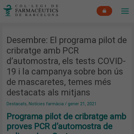
Vés
MAI
al
ME
contingut
Desembre: El programa pilot de
cribratge amb PCR
d’automostra, els tests COVID-
19 i la campanya sobre bon ús
de mascaretes, temes més
destacats als mitjans
Destacats
,
Notícies farmàcia
/
gener 21, 2021
Programa pilot de cribratge amb
proves PCR d’automostra de