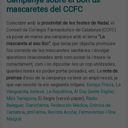
mascaretes del CCFC
Coincidint amb la
proximitat de les festes de Nadal
, el
Consell de Col·legis Farmacèutics de Catalunya (CCFC)
va posar en marxa una campanya amb el lema
“La
mascareta al seu lloc”
, que tenia per objectiu promoure
l’ús correcte de les mascaretes sanitàries i divulgar
qüestions relacionades amb com posar-la i treure-la
correctament, com i on dipositar-les un cop utilitzades,
quantes hores es poden portar posades, etc. La
nota de
premsa
d’inici de la campanya va tenir un ampli ressò, ja
que van recollir-la els següents mitjans:
Europa Press
,
La
Vanguardia
,
betevé
,
La República
,
Al Dia
,
Gente Digital
,
Més Tarragona
, El Segre (versió paper),
Ràdio
Balaguer
,
Diariofarma
,
Redacción Médica
,
Crónica de
Cantabria
,
pmFarma
,
Revista Acofar
,
Farmaventas
i
Ona
Malgrat
.