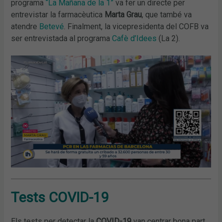
programa
“La Mañana de la 1”
va fer un directe per
entrevistar la farmacèutica
Marta Grau
, que també va
atendre
Betevé
. Finalment, la vicepresidenta del COFB va
ser entrevistada al programa
Cafè d’Idees
(La 2).
Tests COVID-19
Els tests per detectar la
COVID-19
van centrar bona part