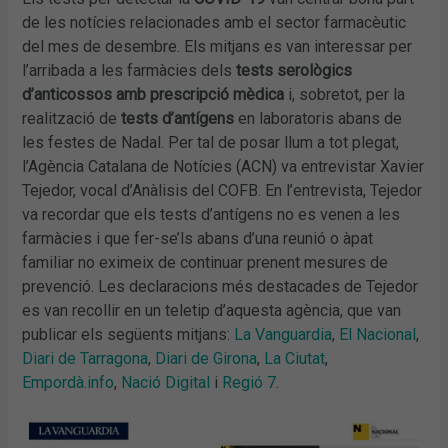
de les notícies relacionades amb el sector farmacèutic
del mes de desembre. Els mitjans es van interessar per
l’arribada a les farmàcies dels
tests serològics
d’anticossos amb prescripció mèdica
i, sobretot, per la
realització de
tests d’antígens
en laboratoris abans de
les festes de Nadal. Per tal de posar llum a tot plegat,
l’Agència Catalana de Notícies (ACN) va entrevistar Xavier
Tejedor, vocal d’Anàlisis del COFB. En l’entrevista, Tejedor
va recordar que els tests d’antígens no es venen a les
farmàcies i que fer-se’ls abans d’una reunió o àpat
familiar no eximeix de continuar prenent mesures de
prevenció. Les declaracions més destacades de Tejedor
es van recollir en un teletip d’aquesta agència, que van
publicar els següents mitjans:
La Vanguardia
,
El Nacional
,
Diari de Tarragona
,
Diari de Girona
,
La Ciutat
,
Empordà.info
,
Nació Digital
i
Regió 7
.