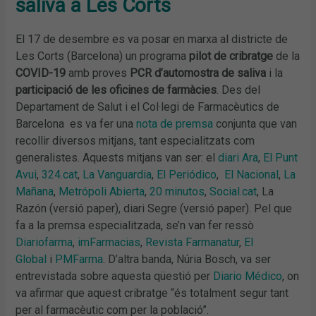
saliva a Les Corts
El 17 de desembre es va posar en marxa al districte de
Les Corts (Barcelona) un programa
pilot de cribratge
de la
COVID-19
amb proves
PCR d’automostra de saliva
i la
participació de les oficines de farmàcies
. Des del
Departament de Salut i el Col·legi de Farmacèutics de
Barcelona es va fer una
nota de premsa
conjunta que van
recollir diversos mitjans, tant especialitzats com
generalistes. Aquests mitjans van ser: el
diari Ara
,
El Punt
Avui
,
324.cat
,
La Vanguardia
,
El Periódico
,
El Nacional
,
La
Mañana
,
Metrópoli Abierta
,
20 minutos
,
Social.cat
, La
Razón (versió paper), diari Segre (versió paper). Pel que
fa a la premsa especialitzada, se’n van fer ressò
Diariofarma
,
imFarmacias
,
Revista Farmanatur
,
El
Global
i
PMFarma
. D’altra banda, Núria Bosch, va ser
entrevistada sobre aquesta qüestió per
Diario Médico
, on
va afirmar que aquest cribratge “és totalment segur tant
per al farmacèutic com per la població”.