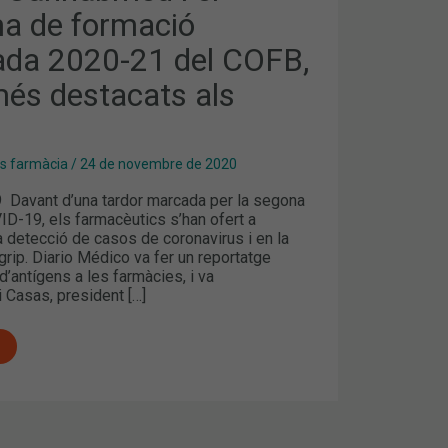
a de formació
A
ada 2020-21 del COFB,
és destacats als
es farmàcia
/
24 de novembre de 2020
Davant d’una tardor marcada per la segona
ID-19, els farmacèutics s’han ofert a
a detecció de casos de coronavirus i en la
grip. Diario Médico va fer un reportatge
d’antígens a les farmàcies, i va
i Casas, president […]