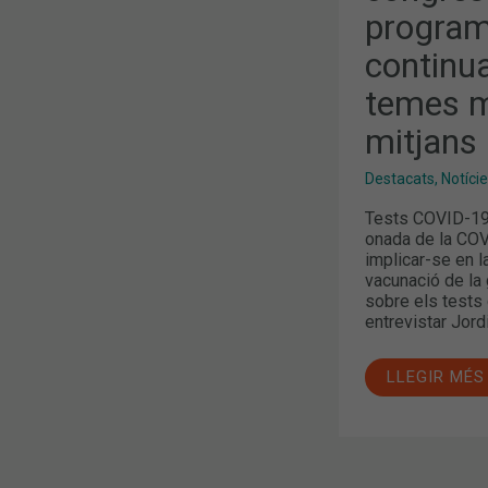
PROGRAMA
program
DE
FORMACIÓ
CONTINUAD
continu
2020-
21
temes m
DEL
COFB,
mitjans
TEMES
MÉS
DESTACATS
Destacats
,
Notíci
ALS
MITJANS
Tests COVID-19 
onada de la COV
implicar-se en l
vacunació de la 
sobre els tests 
entrevistar Jord
LLEGIR MÉS