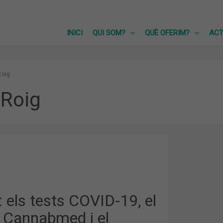
INICI
QUI SOM?
QUÈ OFERIM?
ACT
Roig
 Roig
 els tests COVID-19, el
D
 Cannabmed i el