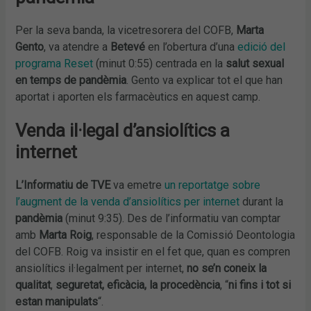
Per la seva banda, la vicetresorera del COFB,
Marta
Gento
, va atendre a
Betevé
en l’obertura d’una
edició del
programa Reset
(minut 0:55) centrada en la
salut sexual
en temps de pandèmia
. Gento va explicar tot el que han
aportat i aporten els farmacèutics en aquest camp.
Venda il·legal d’ansiolítics a
internet
L’Informatiu de TVE
va emetre
un reportatge sobre
l’augment de la venda d’ansiolítics per internet
durant la
pandèmia
(minut 9:35). Des de l’informatiu van comptar
amb
Marta Roig
, responsable de la Comissió Deontologia
del COFB. Roig va insistir en el fet que, quan es compren
ansiolítics il·legalment per internet,
no se’n coneix la
qualitat
,
seguretat, eficàcia, la procedència
, “
ni fins i tot si
estan manipulats
“.