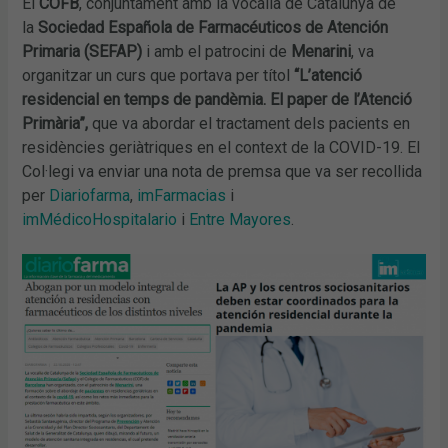
El
COFB
, conjuntament amb la vocalia de Catalunya de
la
Sociedad Española de Farmacéuticos de Atención
Primaria (SEFAP)
i amb el patrocini de
Menarini
, va
organitzar un curs que portava per títol
“L’atenció
residencial en temps de pandèmia. El paper de l’Atenció
Primària”,
que va abordar el tractament dels pacients en
residències geriàtriques en el context de la COVID-19. El
Col·legi va enviar una nota de premsa que va ser recollida
per
Diariofarma
,
imFarmacias
i
imMédicoHospitalario
i
Entre Mayores
.