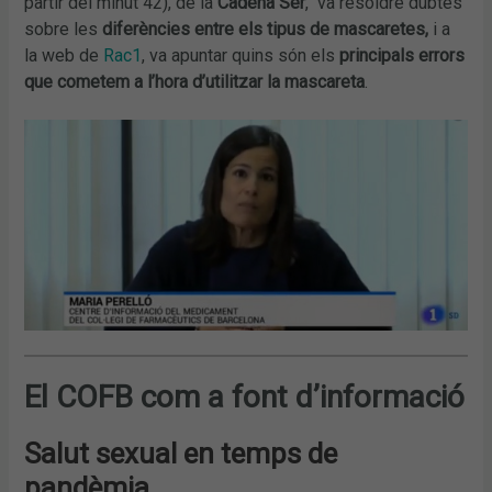
partir del minut 42), de la
Cadena Ser
, va resoldre dubtes
sobre les
diferències entre els tipus de mascaretes,
i a
la web de
Rac1
, va apuntar quins són els
principals errors
que cometem a l’hora d’utilitzar la mascareta
.
El COFB com a font d’informació
Salut sexual en temps de
pandèmia