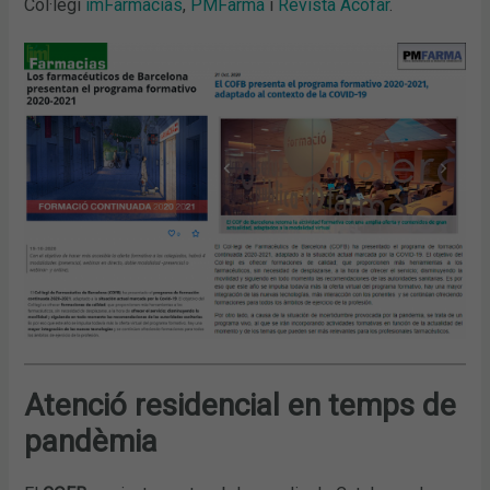
Col·legi
imFarmacias
,
PMFarma
i
Revista Acofar
.
Atenció residencial en temps de
pandèmia