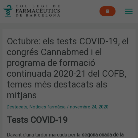
Vés
MAI
al
ME
contingut
Octubre: els tests COVID-19, el
congrés Cannabmed i el
programa de formació
continuada 2020-21 del COFB,
temes més destacats als
mitjans
Destacats
,
Notícies farmàcia
/
novembre 24, 2020
Tests COVID-19
Davant d’una tardor marcada per la
segona onada de la