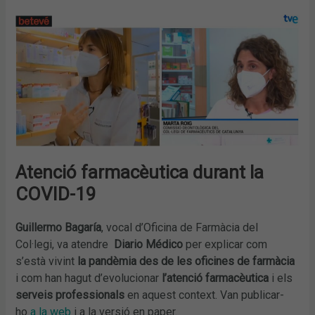
Atenció farmacèutica durant la
COVID-19
Guillermo Bagaría
, vocal d’Oficina de Farmàcia del
Col·legi, va atendre
Diario Médico
per explicar com
s’està vivint
la pandèmia des de les oficines de farmàcia
i com han hagut d’evolucionar
l’atenció farmacèutica
i els
serveis professionals
en aquest context. Van publicar-
ho
a la web
i a la versió en paper.