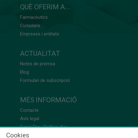
QUÈ OFERIM A...
Farmacèutics
Ciutadans
Empreses i entitats
ACTUALITAT
Notes de premsa
Blog
Formulari de subscripció
MÉS INFORMACIÓ
Contacte
Avís legal
Canal Ètic i Política d’ús
Cookies