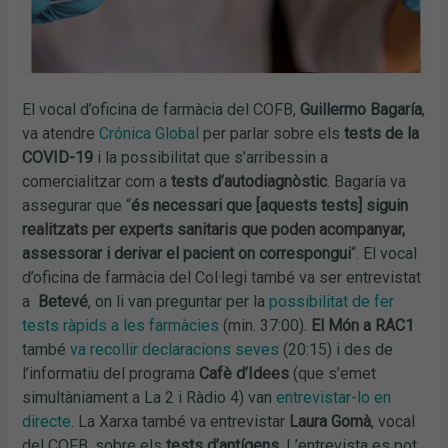
El vocal d’oficina de farmàcia del COFB,
Guillermo Bagaría
,
va atendre
Crónica Global
per parlar sobre els
tests de la
COVID-19
i la possibilitat que s’arribessin a
comercialitzar com a
tests d’autodiagnòstic
. Bagaría va
assegurar que “
és necessari que [aquests tests] siguin
realitzats per experts sanitaris que poden acompanyar,
assessorar i derivar el pacient on correspongui
“. El vocal
d’oficina de farmàcia del Col·legi també va ser entrevistat
a
Betevé
, on li van preguntar per la
possibilitat de fer
tests ràpids a les farmàcies
(min. 37:00).
El Món a RAC1
també
va recollir declaracions seves
(20:15) i des de
l’informatiu del programa
Cafè d’Idees
(que s’emet
simultàniament a La 2 i Ràdio 4)
van
entrevistar-lo en
directe
. La Xarxa també va entrevistar
Laura Gomà
, vocal
del COFB, sobre els
tests d’antígens
. L’entrevista es pot