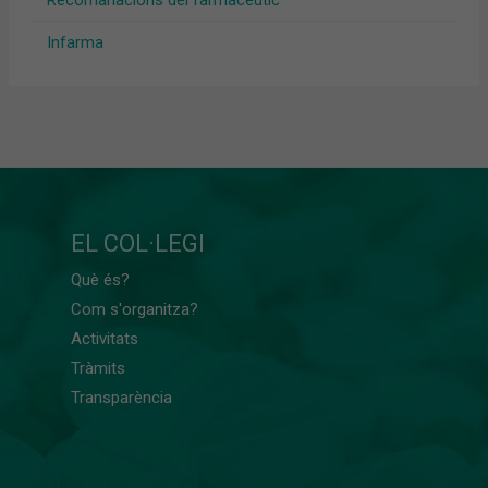
Recomanacions del farmacèutic
Infarma
EL COL·LEGI
Què és?
Com s'organitza?
Activitats
Tràmits
Transparència