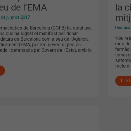
I
eu de l’EMA
la c
LA
CIG
ELE
mit
 de juny de 2017
ALS
MIT
EL
Farmacèutics de Barcelona (COFB) ha estat una
Destaca
MES
ons que ha signat el manifest per donar
DE
Nou ret
idatura de Barcelona com a seu de l’Agència
SET
mes de 
icament (EMA, per les seves sigles en
farmàci
ada i defensada pel Govern de l’Estat, amb la
tornàve
setembr
factura
LLE
NALS