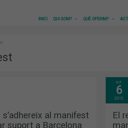
INICI
QUI SOM?
QUÈ OFERIM?
ACT
st
est
oct.
EL
6
RET
EN
ELS
2015
PAG
EL
MAN
s’adhereix al manifest
El 
DE
COL
ar suport a Barcelona
mani
SAN