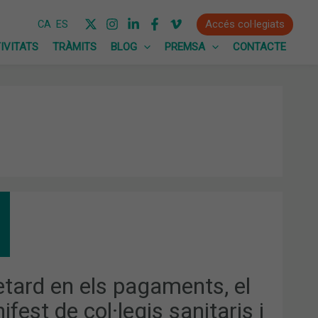
Accés col·legiats
CA
ES
IVITATS
TRÀMITS
BLOG
PREMSA
CONTACTE
ARD
AMENTS,
IFEST
retard en els pagaments, el
·LEGIS
fest de col·legis sanitaris i
ITARIS