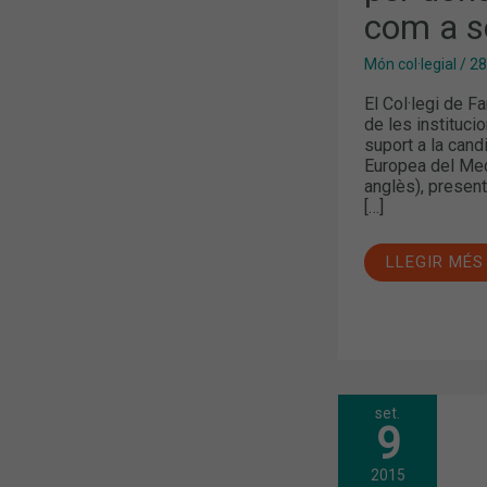
COM
com a s
A
SEU
DE
Món col·legial
/
28
L’EMA
El Col·legi de 
de les instituci
suport a la cand
Europea del Med
anglès), present
[…]
LLEGIR MÉS
set.
MANIFEST
9
DELS
COL·LEGIS
PROFESSIO
2015