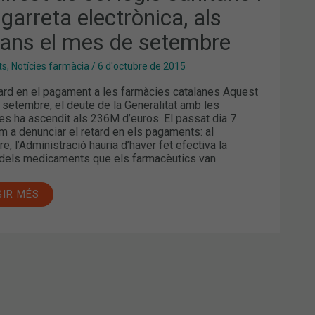
igarreta electrònica, als
ARRETA
CTRÒNICA,
jans el mes de setembre
JANS
ts
,
Notícies farmàcia
/
6 d'octubre de 2015
ard en el pagament a les farmàcies catalanes Aquest
EMBRE
setembre, el deute de la Generalitat amb les
es ha ascendit als 236M d’euros. El passat dia 7
m a denunciar el retard en els pagaments: al
e, l’Administració hauria d’haver fet efectiva la
 dels medicaments que els farmacèutics van
GIR MÉS