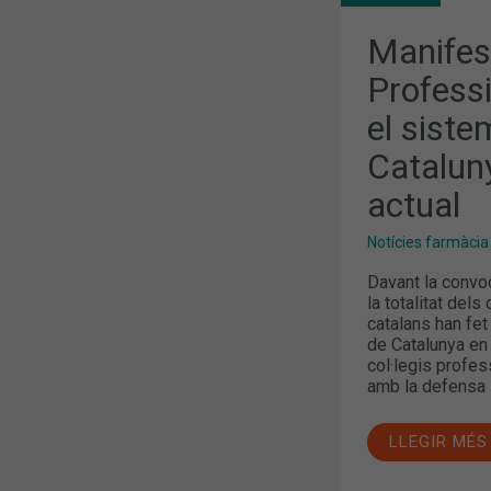
SANITARIS
SOBRE
EL
Manifest
SISTEMA
SANITARI
Professi
DE
CATALUNYA
el siste
EN
EL
MOMENT
Catalun
POLÍTIC
ACTUAL
actual
Notícies farmàcia
Davant la convoc
la totalitat dels
catalans han fet
de Catalunya en 
col·legis profes
amb la defensa i
LLEGIR MÉS