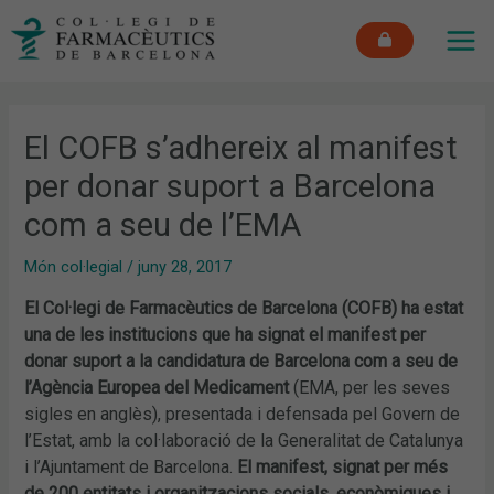
Vés
MAI
al
ME
contingut
El COFB s’adhereix al manifest
per donar suport a Barcelona
com a seu de l’EMA
Món col·legial
/
juny 28, 2017
El Col·legi de Farmacèutics de Barcelona (COFB) ha estat
una de les institucions que ha signat el manifest per
donar suport a la candidatura de Barcelona com a seu de
l’Agència Europea del Medicament
(EMA, per les seves
sigles en anglès), presentada i defensada pel Govern de
l’Estat, amb la col·laboració de la Generalitat de Catalunya
i l’Ajuntament de Barcelona.
El manifest, signat per més
de 200 entitats i organitzacions socials, econòmiques i