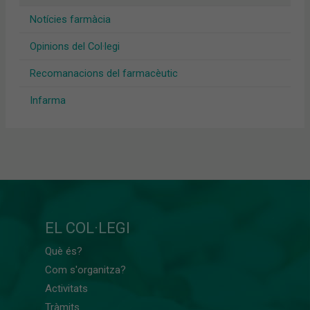
Notícies farmàcia
Opinions del Col·legi
Recomanacions del farmacèutic
Infarma
EL COL·LEGI
Què és?
Com s'organitza?
Activitats
Tràmits