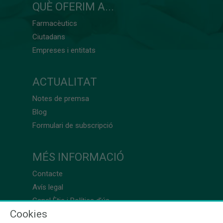
QUÈ OFERIM A...
Farmacèutics
Ciutadans
Empreses i entitats
ACTUALITAT
Notes de premsa
Blog
Formulari de subscripció
MÉS INFORMACIÓ
Contacte
Avís legal
Canal Ètic i Política d’ús
Cookies