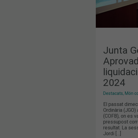
DE
2024
Junta Ge
Aprovad
liquidac
2024
Destacats
,
Món col
El passat dimecr
Ordinària (JGO) 
(COFB), on es va
pressupost corre
resultat. La ses
Jordi […]