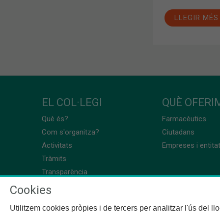
LLEGIR MÉS
EL COL·LEGI
QUÈ OFERIM
Què és?
Farmacèutics
Com s'organitza?
Ciutadans
Activitats
Empreses i entita
Tràmits
Transparència
Cookies
Utilitzem cookies pròpies i de tercers per analitzar l'ús del l