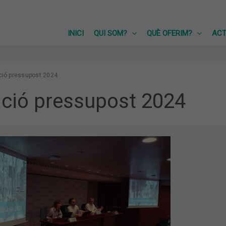
INICI
QUI SOM?
QUÈ OFERIM?
ACT
ció pressupost 2024
ació pressupost 2024
T
T