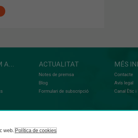
 A...
ACTUALITAT
MÉS I
Notes de premsa
Contacte
Blog
Avís legal
ts
Formulari de subscripció
Canal Ètic i
loc web.
Política de cookies